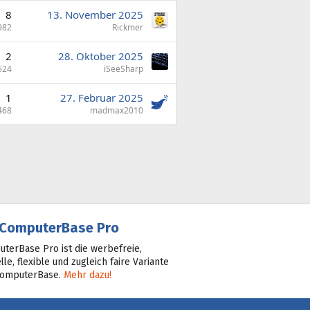
8
13. November 2025
982
Rickmer
2
28. Oktober 2025
524
iSeeSharp
1
27. Februar 2025
468
madmax2010
ComputerBase Pro
terBase Pro ist die werbefreie,
lle, flexible und zugleich faire Variante
ComputerBase.
Mehr dazu!