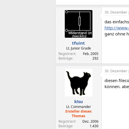
30. Dezember 
das einfachs
http://www
ganz ohne h
tfuint
Lt. Junior Grade
Registriert
Feb. 2005
Beiträge
292
30. Dezember 
diesen filec
können. aber
k!su
Lt. Commander
Ersteller dieses
Themas
Registriert
Dez. 2006
Beiträge
1.430