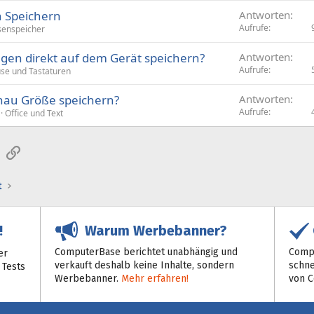
 Speichern
Antworten
Aufrufe
enspeicher
ngen direkt auf dem Gerät speichern?
Antworten
Aufrufe
se und Tastaturen
chau Größe speichern?
Antworten
Aufrufe
Office und Text
sApp
E-Mail
Link
t
Warum Werbebanner?
!
ComputerBase berichtet unabhängig und
Compu
er
verkauft deshalb keine Inhalte, sondern
schne
 Tests
Werbebanner.
Mehr erfahren!
von 