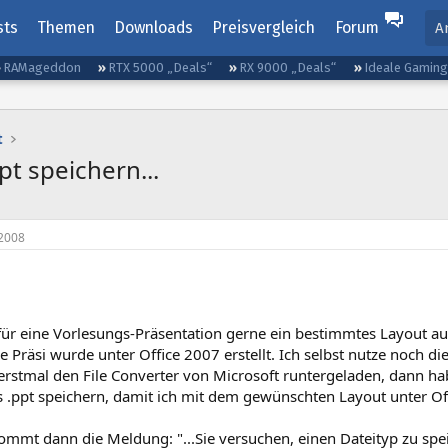
sts
Themen
Downloads
Preisvergleich
Forum
A
RAMageddon
RTX 5000 „Deals“
RX 9000 „Deals“
Ideale Gamin
t
pt speichern...
2008
für eine Vorlesungs-Präsentation gerne ein bestimmtes Layout au
e Präsi wurde unter Office 2007 erstellt. Ich selbst nutze noch 
erstmal den File Converter von Microsoft runtergeladen, dann hab
ls .ppt speichern, damit ich mit dem gewünschten Layout unter Of
ommt dann die Meldung: "...Sie versuchen, einen Dateityp zu spe