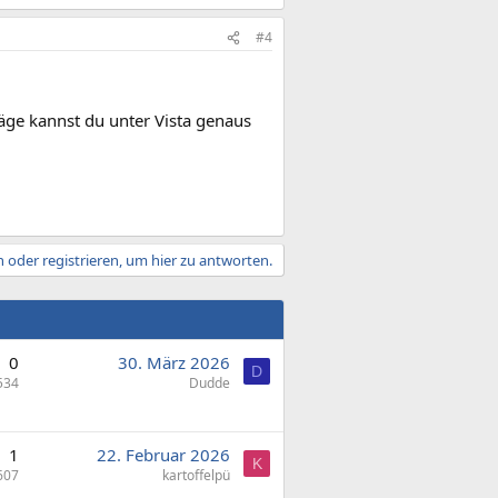
#4
äge kannst du unter Vista genaus
 oder registrieren, um hier zu antworten.
0
30. März 2026
D
534
Dudde
1
22. Februar 2026
K
607
kartoffelpü