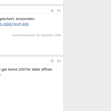
#2
speichert. Ansonsten:
43-c6bb74cd1466
Zuletzt bearbeitet:
30. Dezember 2008
#3
e gar keine 2007er datei öffnen
n