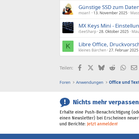
Günstige SSD zum Daten
moan1
13. November 2025
Mass
MX Keys Mini - Einstellu
iSeeSharp
28. Oktober 2025
Mäu
Libre Office, Druckvors
K
kleines Bärchen
27. Februar 2025
Facebook
X (Twitter)
Bluesky
Reddit
What
Teilen:
Foren
Anwendungen
Office und Tex
Nichts mehr verpassen
Erhalte eine Push-Benachrichtigung (od
einen Newsletter) bei Erscheinen neuer
und Berichte:
Jetzt anmelden!