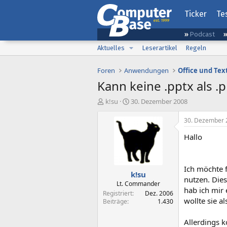
Ticker
Te
Podcast
Aktuelles
Leserartikel
Regeln
Foren
Anwendungen
Office und Tex
Kann keine .pptx als .p
E
E
k!su
30. Dezember 2008
r
r
s
s
30. Dezember 
t
t
Hallo
e
e
l
l
l
l
e
t
Ich möchte 
k!su
r
a
nutzen. Dies
m
Lt. Commander
hab ich mir 
Registriert
Dez. 2006
wollte sie a
Beiträge
1.430
Allerdings k