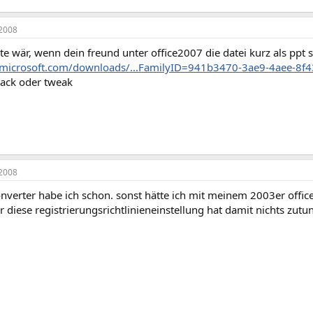
2008
te wär, wenn dein freund unter office2007 die datei kurz als ppt 
.microsoft.com/downloads/...FamilyID=941b3470-3ae9-4aee-8f
ack oder tweak
2008
onverter habe ich schon. sonst hätte ich mit meinem 2003er offic
 diese registrierungsrichtlinieneinstellung hat damit nichts zutu