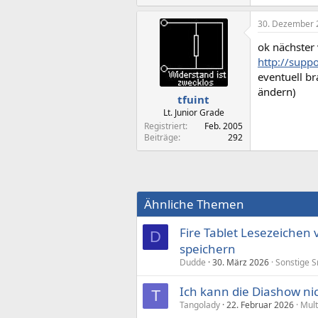
30. Dezember 
ok nächster 
http://supp
eventuell b
ändern)
tfuint
Lt. Junior Grade
Registriert
Feb. 2005
Beiträge
292
Ähnliche Themen
Fire Tablet Lesezeichen 
D
speichern
Dudde
30. März 2026
Sonstige S
Ich kann die Diashow n
T
Tangolady
22. Februar 2026
Mul