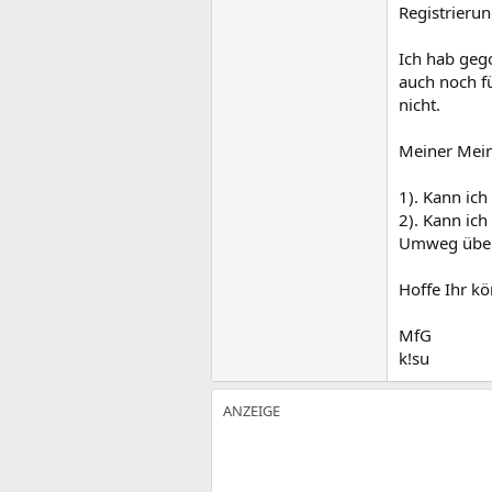
Registrierun
Ich hab gego
auch noch fü
nicht.
Meiner Mein
1). Kann ich
2). Kann ich
Umweg über "
Hoffe Ihr k
MfG
k!su