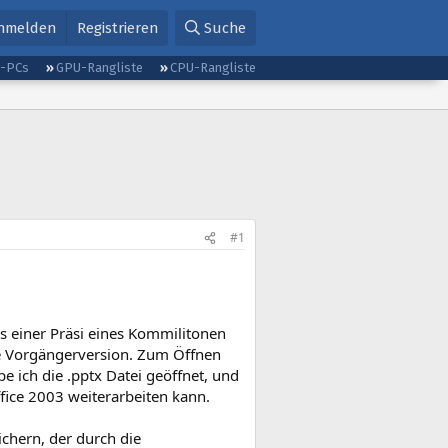
nmelden
Registrieren
Suche
g-PCs
GPU-Rangliste
CPU-Rangliste
#1
s einer Präsi eines Kommilitonen
die Vorgängerversion. Zum Öffnen
e ich die .pptx Datei geöffnet, und
fice 2003 weiterarbeiten kann.
ichern, der durch die