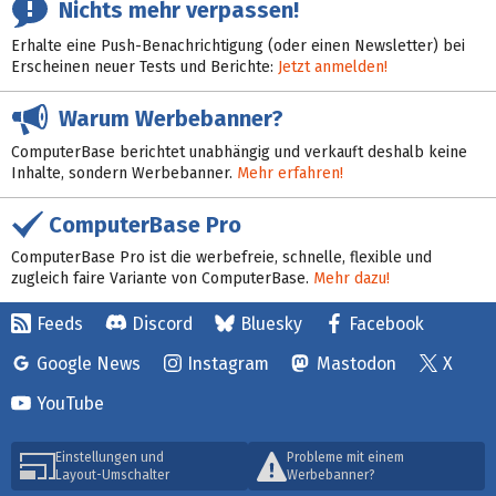
Nichts mehr verpassen!
Erhalte eine Push-Benachrichtigung (oder einen Newsletter) bei
Erscheinen neuer Tests und Berichte:
Jetzt anmelden!
Warum Werbebanner?
ComputerBase berichtet unabhängig und verkauft deshalb keine
Inhalte, sondern Werbebanner.
Mehr erfahren!
ComputerBase Pro
ComputerBase Pro ist die werbefreie, schnelle, flexible und
zugleich faire Variante von ComputerBase.
Mehr dazu!
Feeds
Discord
Bluesky
Facebook
Google News
Instagram
Mastodon
X
YouTube
Einstellungen und
Probleme mit einem
Layout-Umschalter
Werbebanner?