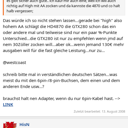
es gibt sicher auch gute.. ich kauf mir auch eine, weil ich will auch
richtig auf High mit AA zocken und da kannste die 4870 und co halt
halb vergessen;
Das würde ich so nicht stehen lassen...gerade bei "high" also
hohem AA schlägt die HD4870 die GTX280 schon das ein
oder andere mal und teilweise sind nur ein paar %-Punkte
Unterschied...die GTX280 ist nur zu empfehlen wenn jmd auf
nem 30Zöller zocken will...aber ok...wenn jemand 130€ mehr
ausgaben will für die fast gleiche Leistung...nur zu...
@westcoast
schreib bitte mal in verständlichen deutschen Sätzen...was
meist du mit den 6pin-/8-pin-Buchsen, dem einen und dem
anderen Ende usw...?
brauchst halt nen Adapter, wenn du nur 6pin-Kabel hast. -->
LINK
Zuletzt bearbeitet:
13. August 2008
HisN