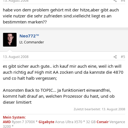
13. August 2008
#4
habe von dem problem gehört mit der hitze,aber gibt auch
viele nutzer die sehr zufrieden sind.vielleicht liegt es an
bestimmten marken??
Neo772™
Lt. Commander
13. August 2008
#5
es gibt sicher auch gute.. ich kauf mir auch eine, weil ich will
auch richtig auf High mit AA zocken und da kannste die 4870
und co halt halb vergessen;
Ansonsten Back to TOPIC... Ja funktioniert einwandfrei,
kommt halt drauf an, welchen Prozessor du hast, und ob
dieser limitiert
Zuletzt bearbeitet:
13. August 2008
Mein System:
AMD
Ryzen 7 3700X *
Gigabyte
Aorus Ultra X570 * 32 GB
Corsair
Vengance
3200 *