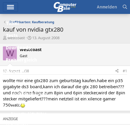
Hauptmenü
Anmelden
Grafikkarten: Kaufberatung
Ticker
kauf von nvidia gtx280
Tests
E
E
westcoast
13. August 2008
r
r
Downloads
s
s
westcoast
W
t
t
Gast
e
e
Preisvergleich
l
l
l
l
13. August 2008
#1
Forum
e
t
r
a
wollte mir eine gtx280 zum geburtstag kaufen.habe ein p35
Aktuelles
m
gigabyte ds3 board,kann ich darauf die gtx 280 betreiben???
und noch eine frage zum 8pin und 6pin stecker,wird der 8pin
Empfohlene Inhalte
stecker mitgeliefert???mein netzteil ist ein xilence gamer
Neue Beiträge
750watt.
Neueste Aktivitäten
Leserartikel