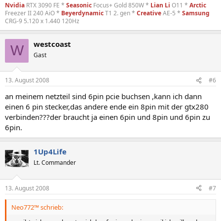
Nvidia
RTX 3090 FE *
Seasonic
Focus+ Gold 850W *
Lian Li
O11 *
Arctic
Freezer II 240 AiO *
Beyerdynamic
T1 2. gen *
Creative
AE-5 *
Samsung
CRG-9 5.120 x 1.440 120Hz
westcoast
W
Gast
13. August 2008
#6
an meinem netzteil sind 6pin pcie buchsen ,kann ich dann
einen 6 pin stecker,das andere ende ein 8pin mit der gtx280
verbinden???der braucht ja einen 6pin und 8pin und 6pin zu
6pin.
1Up4Life
Lt. Commander
13. August 2008
#7
Neo772™ schrieb: