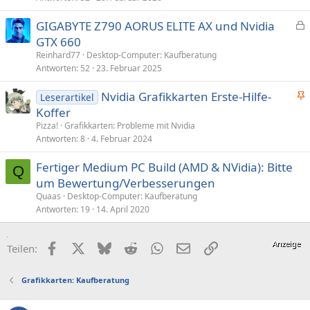
GIGABYTE Z790 AORUS ELITE AX und Nvidia
e
GTX 660
s
Reinhard77
Desktop-Computer: Kaufberatung
p
Antworten
52
23. Februar 2025
e
Nvidia Grafikkarten Erste-Hilfe-
r
Leserartikel
n
Koffer
r
g
t
Pizza!
Grafikkarten: Probleme mit Nvidia
e
Antworten
8
4. Februar 2024
p
Fertiger Medium PC Build (AMD & NVidia): Bitte
i
Q
um Bewertung/Verbesserungen
n
n
Quaas
Desktop-Computer: Kaufberatung
Antworten
19
14. April 2020
t
Facebook
X (Twitter)
Bluesky
Reddit
WhatsApp
E-Mail
Link
Teilen:
Grafikkarten: Kaufberatung