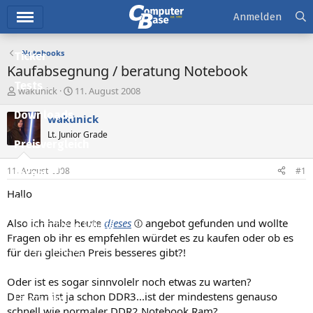
Hauptmenü
Anmelden
Notebooks
Ticker
Kaufabsegnung / beratung Notebook
Tests
E
E
wakünick
11. August 2008
r
r
Downloads
s
s
wakünick
t
t
Lt. Junior Grade
e
e
Preisvergleich
l
l
l
l
11. August 2008
#1
Forum
e
t
r
a
Hallo
Aktuelles
m
Also ich habe heute
dieses
angebot gefunden und wollte
Empfohlene Inhalte
Fragen ob ihr es empfehlen würdet es zu kaufen oder ob es
Neue Beiträge
für den gleichen Preis besseres gibt?!
Neueste Aktivitäten
Oder ist es sogar sinnvolelr noch etwas zu warten?
Der Ram ist ja schon DDR3...ist der mindestens genauso
Leserartikel
schnell wie normaler DDR2 Notebook Ram?