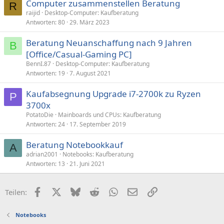
Computer zusammenstellen Beratung
R
raijid
Desktop-Computer: Kaufberatung
Antworten
80
29. März 2023
Beratung Neuanschaffung nach 9 Jahren
B
[Office/Casual-Gaming PC]
BennI.87
Desktop-Computer: Kaufberatung
Antworten
19
7. August 2021
Kaufabsegnung Upgrade i7-2700k zu Ryzen
P
3700x
PotatoDie
Mainboards und CPUs: Kaufberatung
Antworten
24
17. September 2019
Beratung Notebookkauf
A
adrian2001
Notebooks: Kaufberatung
Antworten
13
21. Juni 2021
Facebook
X (Twitter)
Bluesky
Reddit
WhatsApp
E-Mail
Link
Teilen:
Notebooks