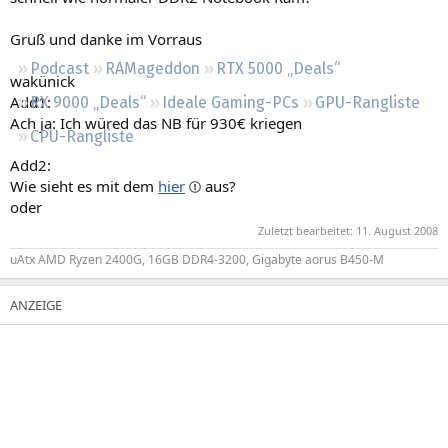
Regeln
Gruß und danke im Vorraus
Podcast
RAMageddon
RTX 5000 „Deals“
wakünick
Add1:
RX 9000 „Deals“
Ideale Gaming-PCs
GPU-Rangliste
Ach ja: Ich würed das NB für 930€ kriegen
CPU-Rangliste
Add2:
Wie sieht es mit dem
hier
aus?
oder
Zuletzt bearbeitet:
11. August 2008
uAtx AMD Ryzen 2400G, 16GB DDR4-3200, Gigabyte aorus B450-M