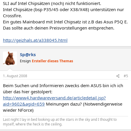
SLI auf Intel Chipsätzen (noch) nicht funktioniert.
Intel Chipsätze (bsp P35/45 oder X38/X48) unterstützen nur
Crossfire.
Ein gutes Mainboard mit Intel Chipsatz ist z.B das Asus P5Q E.
Das sollte auch deinen Preisvorstellungen entsprechen.
http://geizhals.at/a338045.html
Sp@rks
Ensign
Ersteller dieses Themas
1. August 2008
#5
Beim Suchen und Informieren zwecks dem ASUS bin ich ich
über das hier gestolpert:
http://www4.hardwareversand.de/articledetail.jsp?
aid=9602&agid=659
Meinungen dazu? (Notwendigerweise
wieder NForce)
Last night I lay in bed looking up at the stars in the sky and I thought to
myself, where the heck is the ceiling.