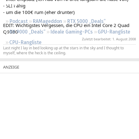
Regeln
- SLI Fähig
- um die 100€ rum (eher drunter)
Podcast
RAMageddon
RTX 5000 „Deals“
EDIT: Wichtigstes Vergessen, die CPU ein Intel Core 2 Quad
Q9300
RX 9000 „Deals“
Ideale Gaming-PCs
GPU-Rangliste
Zuletzt bearbeitet:
1. August 2008
CPU-Rangliste
Last night I lay in bed looking up at the stars in the sky and I thought to
myself, where the heck is the ceiling.