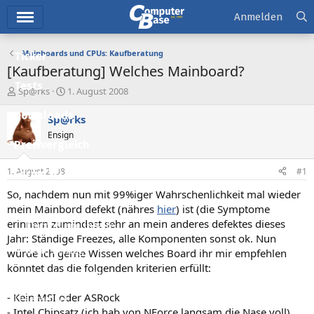
Hauptmenü
Anmelden
Mainboards und CPUs: Kaufberatung
Ticker
[Kaufberatung] Welches Mainboard?
Tests
E
E
Sp@rks
1. August 2008
r
r
Downloads
s
s
Sp@rks
t
t
Ensign
e
e
Preisvergleich
l
l
l
l
1. August 2008
#1
Forum
e
t
r
a
So, nachdem nun mit 99%iger Wahrschenlichkeit mal wieder
Aktuelles
m
mein Mainbord defekt (nähres
hier
) ist (die Symptome
erinnern zumindest sehr an mein anderes defektes dieses
Empfohlene Inhalte
Jahr: Ständige Freezes, alle Komponenten sonst ok. Nun
Neue Beiträge
würde ich gerne Wissen welches Board ihr mir empfehlen
könntet das die folgenden kriterien erfüllt:
Neueste Aktivitäten
- Kein MSI oder ASRock
Leserartikel
- Intel Chipsatz (ich hab von NForce langsam die Nase voll)