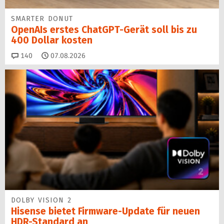
SMARTER DONUT
OpenAIs erstes ChatGPT-Gerät soll bis zu
400 Dollar kosten
Kommentare
140
07.08.2026
DOLBY VISION 2
Hisense bietet Firmware-Update für neuen
HDR-Standard an