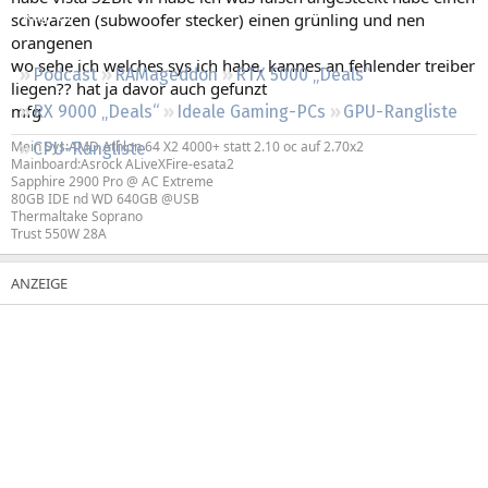
Regeln
schwarzen (subwoofer stecker) einen grünling und nen
orangenen
wo sehe ich welches sys ich habe, kannes an fehlender treiber
Podcast
RAMageddon
RTX 5000 „Deals“
liegen?? hat ja davor auch gefunzt
mfg
RX 9000 „Deals“
Ideale Gaming-PCs
GPU-Rangliste
Mein Sys:AMD Athlon 64 X2 4000+ statt 2.10 oc auf 2.70x2
CPU-Rangliste
Mainboard:Asrock ALiveXFire-esata2
Sapphire 2900 Pro @ AC Extreme
80GB IDE nd WD 640GB @USB
Thermaltake Soprano
Trust 550W 28A