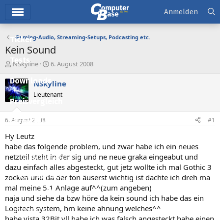
Hauptmenü
Anmelden
Gaming-Audio, Streaming-Setups, Podcasting etc.
Ticker
Kein Sound
Tests
E
E
NSkyline
6. August 2008
r
r
Downloads
s
s
NSkyline
t
t
Lieutenant
e
e
Preisvergleich
l
l
l
l
6. August 2008
#1
Forum
e
t
r
a
Hy Leutz
Aktuelles
m
habe das folgende problem, und zwar habe ich ein neues
netzteil steht in der sig und ne neue graka eingeabut und
Empfohlene Inhalte
dazu einfach alles abgesteckt, gut jetz wollte ich mal Gothic 3
Neue Beiträge
zocken und da der ton äuserst wichtig ist dachte ich dreh ma
mal meine 5.1 Anlage auf^^(zum angeben)
Neueste Aktivitäten
naja und siehe da bzw höre da kein sound ich habe das ein
Logitech system, hm keine ahnung welches^^
Leserartikel
habe vista 32Bit vll habe ich was falsch angesteckt habe einen