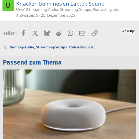
Knacken beim neuen Laptop Sound
U
Uwe123
Gaming-Audio, Streaming-Setups, Podcasting etc.
Antworten
5
25. Dezember 2025
Facebook
X (Twitter)
Bluesky
Reddit
WhatsApp
E-Mail
Link
Teilen:
Gaming-Audio, Streaming-Setups, Podcasting etc.
Passend zum Thema