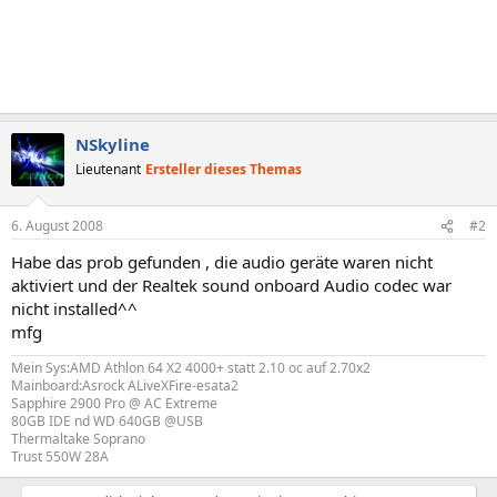
NSkyline
Lieutenant
Ersteller dieses Themas
6. August 2008
#2
Habe das prob gefunden , die audio geräte waren nicht
aktiviert und der Realtek sound onboard Audio codec war
nicht installed^^
mfg
Mein Sys:AMD Athlon 64 X2 4000+ statt 2.10 oc auf 2.70x2
Mainboard:Asrock ALiveXFire-esata2
Sapphire 2900 Pro @ AC Extreme
80GB IDE nd WD 640GB @USB
Thermaltake Soprano
Trust 550W 28A