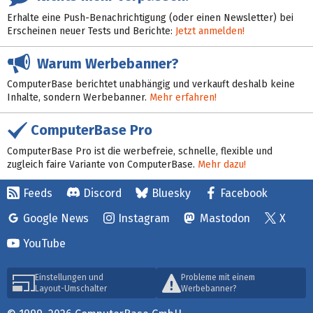
Erhalte eine Push-Benachrichtigung (oder einen Newsletter) bei
Erscheinen neuer Tests und Berichte:
Jetzt anmelden!
Warum Werbebanner?
ComputerBase berichtet unabhängig und verkauft deshalb keine
Inhalte, sondern Werbebanner.
Mehr erfahren!
ComputerBase Pro
ComputerBase Pro ist die werbefreie, schnelle, flexible und
zugleich faire Variante von ComputerBase.
Mehr dazu!
Feeds
Discord
Bluesky
Facebook
Google News
Instagram
Mastodon
X
YouTube
Einstellungen und
Probleme mit einem
Layout-Umschalter
Werbebanner?