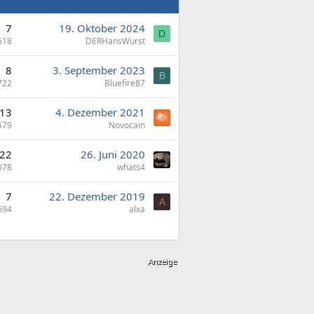
7
19. Oktober 2024
D
618
DERHansWurst
8
3. September 2023
B
722
Bluefire87
13
4. Dezember 2021
579
Novocain
22
26. Juni 2020
078
whats4
7
22. Dezember 2019
A
594
alxa