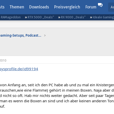
sts
Themen
Downloads
Preisvergleich
Forum
A
RAMageddon
RTX 5000 „Deals“
RX 9000 „Deals“
Ideale Gamin
Gaming-Audio, Streaming-Setups, Podcasting etc.
2010
sysprofile.de/id99194
on Anfang an, seit ich den PC habe ab und zu mal ein Knisterger
rauschen,wie eine Flamme) gehört in meinen Boxen. Naja aber d
 nicht so oft. Hab mir nichts weiter gedacht. Aber seit paar Tage
 man es wenn die Boxen an sind und ich aber keinen anderen Ton
uf.