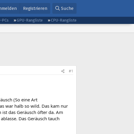
nmelden
Registrieren
Suche
g-PCs
GPU-Rangliste
CPU-Rangliste
#1
äusch (So eine Art
as war halb so wild. Das kam nur
n ist das Geräusch öfter da. Am
 ablasse. Das Geräusch tauch