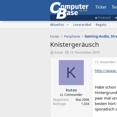
Ticker
Te
Podcast
Aktuelles
Leserartikel
Regeln
Foren
Peripherie
Knistergeräusch
E
E
kutas
13. November 2010
r
r
s
s
13. November 
t
t
K
http://www.
e
e
l
l
l
l
e
t
Habe schon v
kutas
r
a
Hintergrund
m
Lt. Commander
paar mal und
Registriert
Mai 2006
besten hört
Beiträge
1.034
sporadisch a