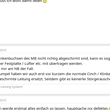
uss ich wohl damit leben
2010
inkenbuchsen des MB nicht richtig abgeschirmt sind, kann es so
r Festplatte / Lüfter etc. mit übertragen werden.
 mir am NB der Fall.
umpel haben wir auch erst vor kurzem die normale Cinch / Klinke 
eschirmte Leitung ersetzt. Seitdem gibt es keinerlei Störgeräusch
 running System!
2010
h werde erstmal alles einfach so lassen. hauptsache nix defektes