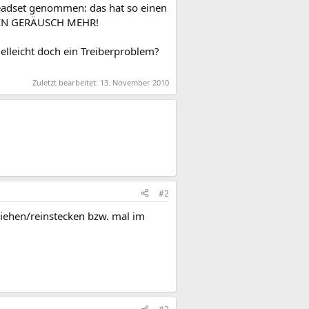
eadset genommen: das hat so einen
 KEIN GERÄUSCH MEHR!
ielleicht doch ein Treiberproblem?
Zuletzt bearbeitet:
13. November 2010
#2
ziehen/reinstecken bzw. mal im