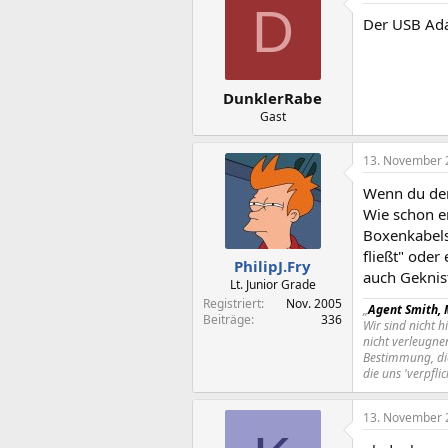
D
Der USB Ada
DunklerRabe
Gast
13. November 
Wenn du den
Wie schon e
Boxenkabels
fließt" oder
PhilipJ.Fry
auch Geknist
Lt. Junior Grade
Registriert
Nov. 2005
„
Agent Smith, 
Beiträge
336
Wir sind nicht h
nicht verleugne
Bestimmung, die
die uns 'verpflic
13. November 