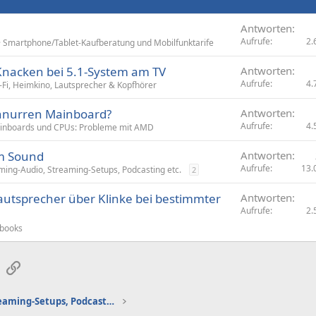
Antworten
Aufrufe
2.
Smartphone/Tablet-Kaufberatung und Mobilfunktarife
Knacken bei 5.1-System am TV
Antworten
Aufrufe
4.
-Fi, Heimkino, Lautsprecher & Kopfhörer
hnurren Mainboard?
Antworten
Aufrufe
4.
inboards und CPUs: Probleme mit AMD
m Sound
Antworten
Aufrufe
13.
ing-Audio, Streaming-Setups, Podcasting etc.
2
autsprecher über Klinke bei bestimmter
Antworten
Aufrufe
2.
books
sApp
E-Mail
Link
Gaming-Audio, Streaming-Setups, Podcasting etc.