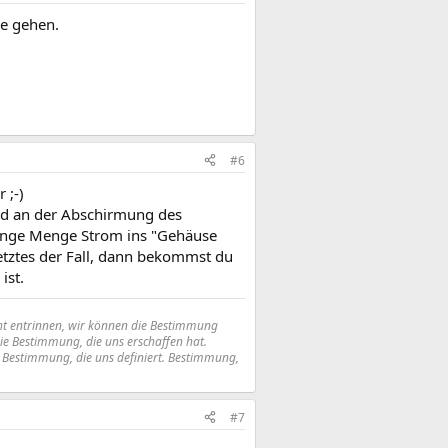
ge gehen.
#6
 ;-)
nd an der Abschirmung des
ringe Menge Strom ins "Gehäuse
letztes der Fall, dann bekommst du
ist.
 nicht entrinnen, wir können die Bestimmung
die Bestimmung, die uns erschaffen hat.
st Bestimmung, die uns definiert. Bestimmung,
#7