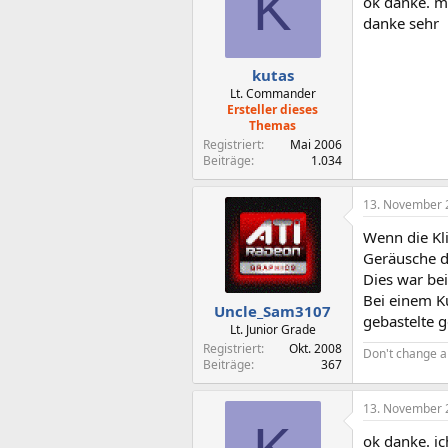
K
ok danke. m
danke sehr
kutas
Lt. Commander
Ersteller dieses
Themas
Registriert
Mai 2006
Beiträge
1.034
13. November 
Wenn die Kl
Geräusche de
Dies war bei
Bei einem K
Uncle_Sam3107
gebastelte g
Lt. Junior Grade
Registriert
Okt. 2008
Don't change a
Beiträge
367
13. November 
ok danke. ic