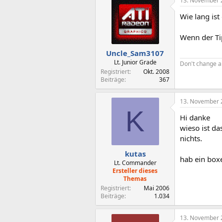
13. November 
Wie lang is
Wenn der Ti
Uncle_Sam3107
Lt. Junior Grade
Don't change a
Registriert
Okt. 2008
Beiträge
367
13. November 
K
Hi danke
wieso ist da
nichts.
kutas
hab ein boxe
Lt. Commander
Ersteller dieses
Themas
Registriert
Mai 2006
Beiträge
1.034
13. November 