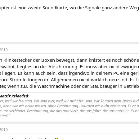
pter ist eine zweite Soundkarte, wo die Signale ganz andere We
2010
 Klinkestecker der Boxen bewegst, dann knistert es noch schöner
rwähnt, liegt es an der Abschirmung. Es muss aber nicht zwinge
 liegen. Es kann auch sein, dass irgendwo in deinem PC eine ge
 eure Stromleitungen im Allgemeinen nicht wirklich neu sind. Ist 
er, wenn z.B. die Waschmachine oder der Staubsauger in Betrieb 
Matrix Reloaded
:
ier, weil wir frei sind. Wir sind hier, weil wir nicht frei sind. Wir können dem Zweck
n, denn wie wir beide wissen, ohne Bestimmung - würden wir nicht existieren. Es ist 
 uns verbindet. Bestimmung, die uns motiviert, die uns führt, die uns antreibt. Es i
hten'.“
2010