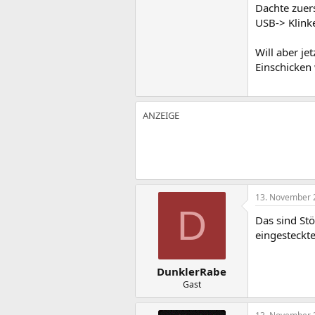
Dachte zuer
USB-> Klink
Will aber je
Einschicken
13. November 
D
Das sind Stö
eingesteckte
DunklerRabe
Gast