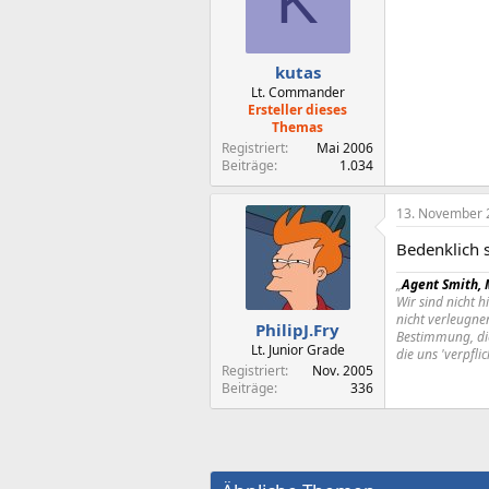
K
kutas
Lt. Commander
Ersteller dieses
Themas
Registriert
Mai 2006
Beiträge
1.034
13. November 
Bedenklich so
„
Agent Smith, 
Wir sind nicht h
nicht verleugne
PhilipJ.Fry
Bestimmung, die
Lt. Junior Grade
die uns 'verpflic
Registriert
Nov. 2005
Beiträge
336