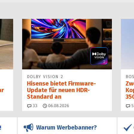
DOLBY VISION 2
BO
Hisense bietet Firmware-
Zw
ar
Update für neuen HDR-
Kop
Standard an
35
Kommentare
33
06.08.2026
5
Warum Werbebanner?
!