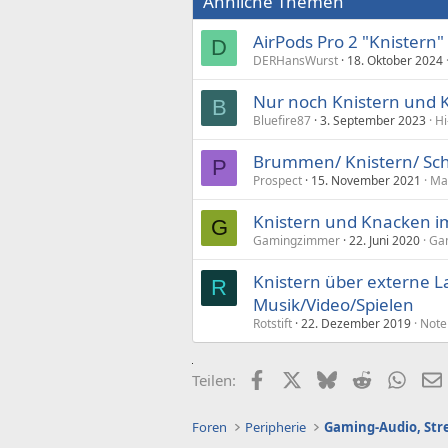
Ähnliche Themen
AirPods Pro 2 "Knistern"
D
DERHansWurst
18. Oktober 2024
Nur noch Knistern und 
B
Bluefire87
3. September 2023
Hi
Brummen/ Knistern/ Sc
P
Prospect
15. November 2021
Ma
Knistern und Knacken i
G
Gamingzimmer
22. Juni 2020
Gam
Knistern über externe L
R
Musik/Video/Spielen
Rotstift
22. Dezember 2019
Note
Facebook
X (Twitter)
Bluesky
Reddit
What
Teilen:
Foren
Peripherie