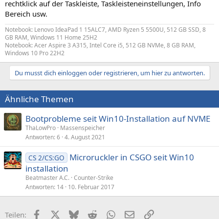
rechtklick auf der Taskleiste, Taskleisteneinstellungen, Info
Bereich usw.
Notebook: Lenovo IdeaPad 1 15ALC7, AMD Ryzen 5 5500U, 512 GB SSD, 8
GB RAM, Windows 11 Home 25H2
Notebook: Acer Aspire 3 A315, Intel Core i5, 512 GB NVMe, 8 GB RAM,
Windows 10 Pro 22H2
Du musst dich einloggen oder registrieren, um hier zu antworten.
Ähnliche Themen
Bootprobleme seit Win10-Installation auf NVME
ThaLowPro
Massenspeicher
Antworten
6
4. August 2021
Microruckler in CSGO seit Win10
CS 2/CS:GO
installation
Beatmaster A.C.
Counter-Strike
Antworten
14
10. Februar 2017
Facebook
X (Twitter)
Bluesky
Reddit
WhatsApp
E-Mail
Link
Teilen: