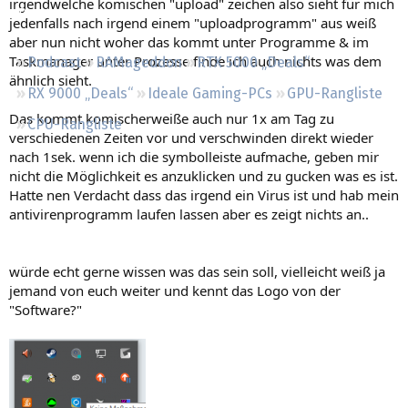
irgendwelche komischen "upload" zeichen also sieht für mich
Regeln
jedenfalls nach irgend einem "uploadprogramm" aus weiß
aber nun nicht woher das kommt unter Programme & im
Taskmanager unter Prozesse finde ich auch nichts was dem
Podcast
RAMageddon
RTX 5000 „Deals“
ähnlich sieht.
RX 9000 „Deals“
Ideale Gaming-PCs
GPU-Rangliste
Das kommt komischerweiße auch nur 1x am Tag zu
CPU-Rangliste
verschiedenen Zeiten vor und verschwinden direkt wieder
nach 1sek. wenn ich die symbolleiste aufmache, geben mir
nicht die Möglichkeit es anzuklicken und zu gucken was es ist.
Hatte nen Verdacht dass das irgend ein Virus ist und hab mein
antivirenprogramm laufen lassen aber es zeigt nichts an..
würde echt gerne wissen was das sein soll, vielleicht weiß ja
jemand von euch weiter und kennt das Logo von der
"Software?"