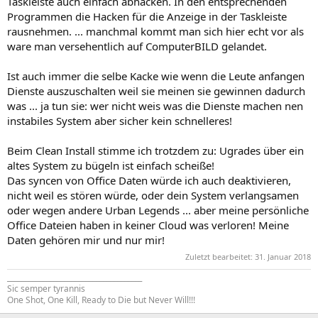
Taskleiste auch einfach abhacken. In den entsprechenden
Programmen die Hacken für die Anzeige in der Taskleiste
rausnehmen. ... manchmal kommt man sich hier echt vor als
ware man versehentlich auf ComputerBILD gelandet.
Ist auch immer die selbe Kacke wie wenn die Leute anfangen
Dienste auszuschalten weil sie meinen sie gewinnen dadurch
was ... ja tun sie: wer nicht weis was die Dienste machen nen
instabiles System aber sicher kein schnelleres!
Beim Clean Install stimme ich trotzdem zu: Ugrades über ein
altes System zu bügeln ist einfach scheiße!
Das syncen von Office Daten würde ich auch deaktivieren,
nicht weil es stören würde, oder dein System verlangsamen
oder wegen andere Urban Legends ... aber meine persönliche
Office Dateien haben in keiner Cloud was verloren! Meine
Daten gehören mir und nur mir!
Zuletzt bearbeitet:
31. Januar 2018
______________________________________
Sic semper tyrannis
One Shot, One Kill, Ready to Die but Never Will!!!