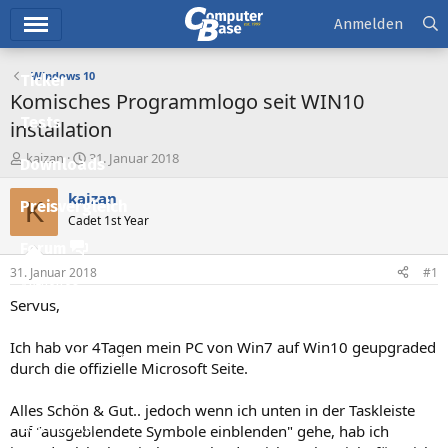
Hauptmenü
Anmelden
Windows 10
Ticker
Komisches Programmlogo seit WIN10
Tests
installation
E
E
kaizan
31. Januar 2018
Downloads
r
r
s
s
kaizan
K
Preisvergleich
t
t
Cadet 1st Year
e
e
l
l
Forum
l
l
31. Januar 2018
#1
e
t
Aktuelles
r
a
Servus,
m
Empfohlene Inhalte
Ich hab vor 4Tagen mein PC von Win7 auf Win10 geupgraded
Neue Beiträge
durch die offizielle Microsoft Seite.
Neueste Aktivitäten
Alles Schön & Gut.. jedoch wenn ich unten in der Taskleiste
Leserartikel
auf "ausgeblendete Symbole einblenden" gehe, hab ich