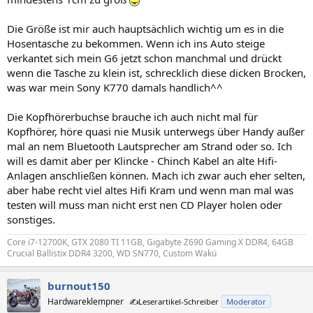
Die Größe ist mir auch hauptsächlich wichtig um es in die
Hosentasche zu bekommen. Wenn ich ins Auto steige
verkantet sich mein G6 jetzt schon manchmal und drückt
wenn die Tasche zu klein ist, schrecklich diese dicken Brocken,
was war mein Sony K770 damals handlich^^
Die Kopfhörerbuchse brauche ich auch nicht mal für
Kopfhörer, höre quasi nie Musik unterwegs über Handy außer
mal an nem Bluetooth Lautsprecher am Strand oder so. Ich
will es damit aber per Klincke - Chinch Kabel an alte Hifi-
Anlagen anschließen können. Mach ich zwar auch eher selten,
aber habe recht viel altes Hifi Kram und wenn man mal was
testen will muss man nicht erst nen CD Player holen oder
sonstiges.
Core i7-12700K, GTX 2080 TI 11GB, Gigabyte Z690 Gaming X DDR4, 64GB
Crucial Ballistix DDR4 3200, WD SN770, Custom Wakü
burnout150
Hardwareklempner
✍️Leserartikel-Schreiber
Moderator