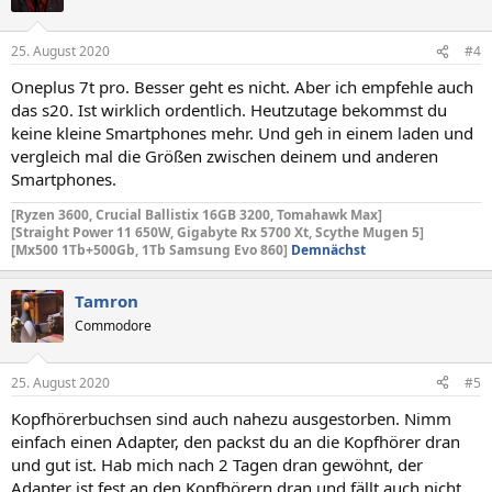
25. August 2020
#4
Oneplus 7t pro. Besser geht es nicht. Aber ich empfehle auch
das s20. Ist wirklich ordentlich. Heutzutage bekommst du
keine kleine Smartphones mehr. Und geh in einem laden und
vergleich mal die Größen zwischen deinem und anderen
Smartphones.
[Ryzen 3600, Crucial Ballistix 16GB 3200, Tomahawk Max]
[Straight Power 11 650W, Gigabyte Rx 5700 Xt,
Scythe Mugen 5]
[Mx500 1Tb+500Gb, 1Tb Samsung Evo 860]
Demnächst
Tamron
Commodore
25. August 2020
#5
Kopfhörerbuchsen sind auch nahezu ausgestorben. Nimm
einfach einen Adapter, den packst du an die Kopfhörer dran
und gut ist. Hab mich nach 2 Tagen dran gewöhnt, der
Adapter ist fest an den Kopfhörern dran und fällt auch nicht