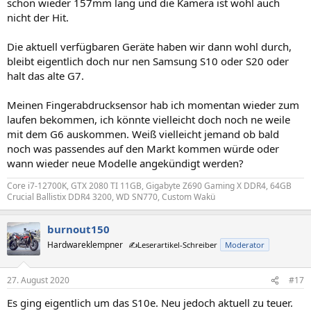
schon wieder 157mm lang und die Kamera ist wohl auch
nicht der Hit.
Die aktuell verfügbaren Geräte haben wir dann wohl durch,
bleibt eigentlich doch nur nen Samsung S10 oder S20 oder
halt das alte G7.
Meinen Fingerabdrucksensor hab ich momentan wieder zum
laufen bekommen, ich könnte vielleicht doch noch ne weile
mit dem G6 auskommen. Weiß vielleicht jemand ob bald
noch was passendes auf den Markt kommen würde oder
wann wieder neue Modelle angekündigt werden?
Core i7-12700K, GTX 2080 TI 11GB, Gigabyte Z690 Gaming X DDR4, 64GB
Crucial Ballistix DDR4 3200, WD SN770, Custom Wakü
burnout150
Hardwareklempner
✍️Leserartikel-Schreiber
Moderator
27. August 2020
#17
Es ging eigentlich um das S10e. Neu jedoch aktuell zu teuer.