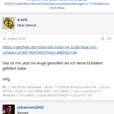
[FAQ] Empfohlene Wasserkühlungszusammenstellungen in 3 Preisklassen
mit Einbau
#.kFk
Fleet Admiral
25. August 2020
#3
https://geizhals.de/motorola-moto-x4-32gb-dual-sim-
schwarz-a1681404.html?hloc=at&hloc=de
Das ist mir jetzt ins Auge gestoßen als ich deine Eckdaten
gefiltert habe.
mfg
PC
|| MSI B550 Tomahawk | Ryzen 7 5700X3D @ Noctua NH-D14 | Corsair
AX750 | 32GB Crucial DDR4 3600 | RTX 2080TI | Lian Li Lancool 217 |
Windows 11 Pro 64Bit | Crucial MX500 500GB + Crucial P2 1TB
Johannes2002
Banned