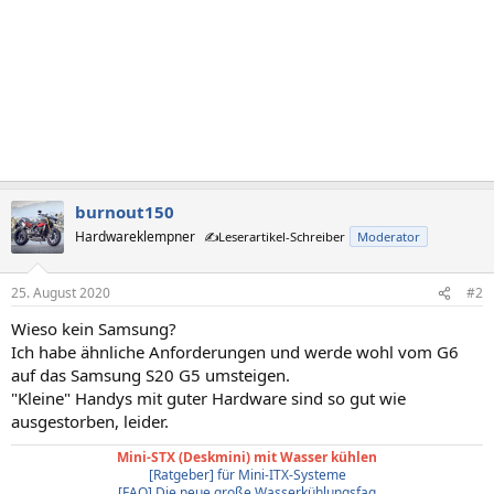
burnout150
Hardwareklempner
✍️Leserartikel-Schreiber
Moderator
25. August 2020
#2
Wieso kein Samsung?
Ich habe ähnliche Anforderungen und werde wohl vom G6
auf das Samsung S20 G5 umsteigen.
"Kleine" Handys mit guter Hardware sind so gut wie
ausgestorben, leider.
Mini-STX (Deskmini) mit Wasser kühlen
[Ratgeber] für Mini-ITX-Systeme
[FAQ] Die neue große Wasserkühlungsfaq