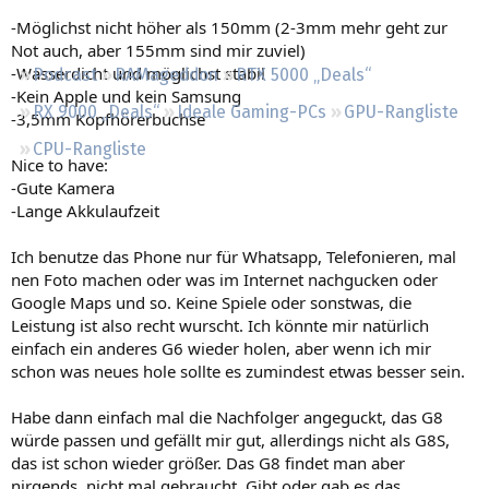
Regeln
-Möglichst nicht höher als 150mm (2-3mm mehr geht zur
Not auch, aber 155mm sind mir zuviel)
-Wasserdicht und möglichst stabil
Podcast
RAMageddon
RTX 5000 „Deals“
-Kein Apple und kein Samsung
RX 9000 „Deals“
Ideale Gaming-PCs
GPU-Rangliste
-3,5mm Kopfhörerbuchse
CPU-Rangliste
Nice to have:
-Gute Kamera
-Lange Akkulaufzeit
Ich benutze das Phone nur für Whatsapp, Telefonieren, mal
nen Foto machen oder was im Internet nachgucken oder
Google Maps und so. Keine Spiele oder sonstwas, die
Leistung ist also recht wurscht. Ich könnte mir natürlich
einfach ein anderes G6 wieder holen, aber wenn ich mir
schon was neues hole sollte es zumindest etwas besser sein.
Habe dann einfach mal die Nachfolger angeguckt, das G8
würde passen und gefällt mir gut, allerdings nicht als G8S,
das ist schon wieder größer. Das G8 findet man aber
nirgends, nicht mal gebraucht. Gibt oder gab es das