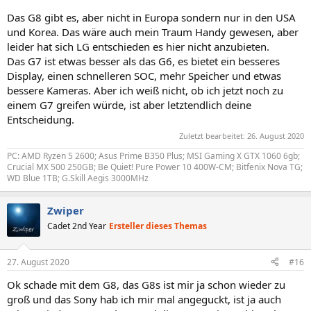
Das G8 gibt es, aber nicht in Europa sondern nur in den USA
und Korea. Das wäre auch mein Traum Handy gewesen, aber
leider hat sich LG entschieden es hier nicht anzubieten.
Das G7 ist etwas besser als das G6, es bietet ein besseres
Display, einen schnelleren SOC, mehr Speicher und etwas
bessere Kameras. Aber ich weiß nicht, ob ich jetzt noch zu
einem G7 greifen würde, ist aber letztendlich deine
Entscheidung.
Zuletzt bearbeitet:
26. August 2020
PC: AMD Ryzen 5 2600; Asus Prime B350 Plus; MSI Gaming X GTX 1060 6gb;
Crucial MX 500 250GB; Be Quiet! Pure Power 10 400W-CM; Bitfenix Nova TG;
WD Blue 1TB; G.Skill Aegis 3000MHz
Zwiper
Cadet 2nd Year
Ersteller dieses Themas
27. August 2020
#16
Ok schade mit dem G8, das G8s ist mir ja schon wieder zu
groß und das Sony hab ich mir mal angeguckt, ist ja auch