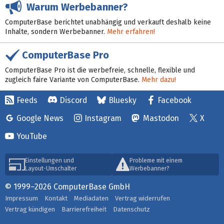
Warum Werbebanner?
ComputerBase berichtet unabhängig und verkauft deshalb keine
Inhalte, sondern Werbebanner.
Mehr erfahren!
ComputerBase Pro
ComputerBase Pro ist die werbefreie, schnelle, flexible und
zugleich faire Variante von ComputerBase.
Mehr dazu!
Feeds
Discord
Bluesky
Facebook
Google News
Instagram
Mastodon
X
YouTube
Einstellungen und
Probleme mit einem
Layout-Umschalter
Werbebanner?
© 1999–2026 ComputerBase GmbH
Impressum
Kontakt
Mediadaten
Vertrag widerrufen
Vertrag kündigen
Barrierefreiheit
Datenschutz