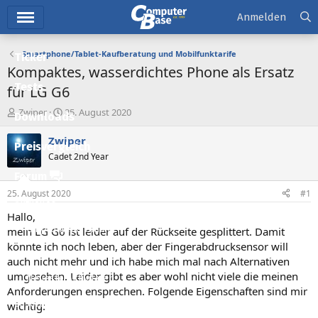
Hauptmenü
Anmelden
Smartphone/Tablet-Kaufberatung und Mobilfunktarife
Ticker
Kompaktes, wasserdichtes Phone als Ersatz
Tests
für LG G6
E
E
Zwiper
25. August 2020
Downloads
r
r
s
s
Zwiper
Preisvergleich
t
t
Cadet 2nd Year
e
e
l
l
Forum
l
l
25. August 2020
#1
e
t
Aktuelles
r
a
Hallo,
m
Empfohlene Inhalte
mein LG G6 ist leider auf der Rückseite gesplittert. Damit
könnte ich noch leben, aber der Fingerabdrucksensor will
Neue Beiträge
auch nicht mehr und ich habe mich mal nach Alternativen
umgesehen. Leider gibt es aber wohl nicht viele die meinen
Neueste Aktivitäten
Anforderungen ensprechen. Folgende Eigenschaften sind mir
Leserartikel
wichtig: