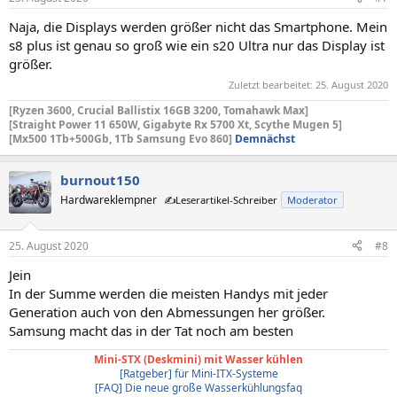
Naja, die Displays werden größer nicht das Smartphone. Mein
s8 plus ist genau so groß wie ein s20 Ultra nur das Display ist
größer.
Zuletzt bearbeitet:
25. August 2020
[Ryzen 3600, Crucial Ballistix 16GB 3200, Tomahawk Max]
[Straight Power 11 650W, Gigabyte Rx 5700 Xt,
Scythe Mugen 5]
[Mx500 1Tb+500Gb, 1Tb Samsung Evo 860]
Demnächst
burnout150
Hardwareklempner
✍️Leserartikel-Schreiber
Moderator
25. August 2020
#8
Jein
In der Summe werden die meisten Handys mit jeder
Generation auch von den Abmessungen her größer.
Samsung macht das in der Tat noch am besten
Mini-STX (Deskmini) mit Wasser kühlen
[Ratgeber] für Mini-ITX-Systeme
[FAQ] Die neue große Wasserkühlungsfaq