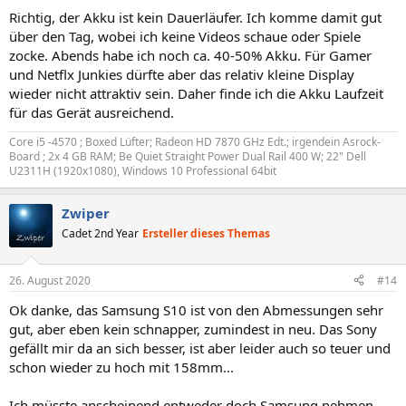
Richtig, der Akku ist kein Dauerläufer. Ich komme damit gut
über den Tag, wobei ich keine Videos schaue oder Spiele
zocke. Abends habe ich noch ca. 40-50% Akku. Für Gamer
und Netflx Junkies dürfte aber das relativ kleine Display
wieder nicht attraktiv sein. Daher finde ich die Akku Laufzeit
für das Gerät ausreichend.
Core i5 -4570 ; Boxed Lüfter; Radeon HD 7870 GHz Edt.; irgendein Asrock-
Board ; 2x 4 GB RAM; Be Quiet Straight Power Dual Rail 400 W; 22" Dell
U2311H (1920x1080), Windows 10 Professional 64bit
Zwiper
Cadet 2nd Year
Ersteller dieses Themas
26. August 2020
#14
Ok danke, das Samsung S10 ist von den Abmessungen sehr
gut, aber eben kein schnapper, zumindest in neu. Das Sony
gefällt mir da an sich besser, ist aber leider auch so teuer und
schon wieder zu hoch mit 158mm...
Ich müsste anscheinend entweder doch Samsung nehmen