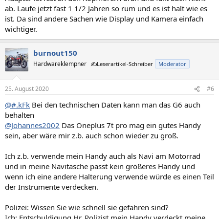
ab. Laufe jetzt fast 1 1/2 Jahren so rum und es ist halt wie es
ist. Da sind andere Sachen wie Display und Kamera einfach
wichtiger.
burnout150
Hardwareklempner
✍️Leserartikel-Schreiber
Moderator
25. August 2020
#6
@#.kFk
Bei den technischen Daten kann man das G6 auch
behalten
@Johannes2002
Das Oneplus 7t pro mag ein gutes Handy
sein, aber wäre mir z.b. auch schon wieder zu groß.
Ich z.b. verwende mein Handy auch als Navi am Motorrad
und in meine Navitasche passt kein größeres Handy und
wenn ich eine andere Halterung verwende würde es einen Teil
der Instrumente verdecken.
Polizei: Wissen Sie wie schnell sie gefahren sind?
Ich: Entschuldigung Hr. Polizist mein Handy verdeckt meine