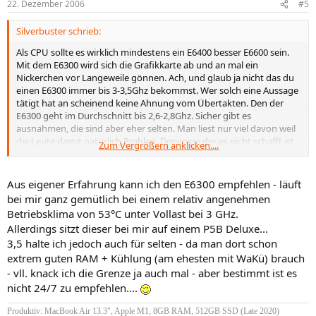
22. Dezember 2006
#5
Silverbuster schrieb:
Als CPU sollte es wirklich mindestens ein E6400 besser E6600 sein.
Mit dem E6300 wird sich die Grafikkarte ab und an mal ein
Nickerchen vor Langeweile gönnen. Ach, und glaub ja nicht das du
einen E6300 immer bis 3-3,5Ghz bekommst. Wer solch eine Aussage
tätigt hat an scheinend keine Ahnung vom Übertakten. Den der
E6300 geht im Durchschnitt bis 2,6-2,8Ghz. Sicher gibt es
ausnahmen, die sind aber eher selten. Man liest nur viel davon weil
die Leute damit natürlich Prahlen. Derjenige der es nicht schafft ist
Zum Vergrößern anklicken....
nämlich still. Wir hatten schon einige Cores hier und selbst ein E6600
schafft nciht immer den Sprung über die 3Ghz, egal mit welcher
Kühlung oder Board.
Aus eigener Erfahrung kann ich den E6300 empfehlen - läuft
bei mir ganz gemütlich bei einem relativ angenehmen
Betriebsklima von 53°C unter Vollast bei 3 GHz.
Allerdings sitzt dieser bei mir auf einem P5B Deluxe...
3,5 halte ich jedoch auch für selten - da man dort schon
extrem guten RAM + Kühlung (am ehesten mit WaKü) brauch
- vll. knack ich die Grenze ja auch mal - aber bestimmt ist es
nicht 24/7 zu empfehlen....
Produktiv: MacBook Air 13.3", Apple M1, 8GB RAM, 512GB SSD (Late 2020)