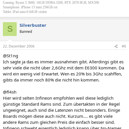
Gaming: Ryzen 5 3600, 16GB DDR4-3200, RTX 2070 8GB, MX500
Smartphone: iPhone 13 mini 256GB rot
Tablet: iPad mini 6 64GB violett
Silverbuster
S
Banned
22. Dezember 2006
#6
@St1ng
Ich sagte ja das es immer ausnahmen gibt. Allerdings gibt es
sehr viele die nicht über 2,6Ghz mit dem E6300 kommen. Da
wird ein wenig viel Erwartet. Wen es 20% bis 3Ghz scahffen,
gibts da immer noch 80% die nicht hin kommen.
@fl4sh
Hier wird selten Infineon empfohlen weil diese lediglich
günstige Standard Rams sind. Zum übertakten in der Regel
ungeeignet, auch sind die Latenzen nicht besonders. Einige
Boards mögen diese auch nicht. Kurzum.... es gibt viele
andere Rams zum gleichen Preis die einfach besser sind.
Infineon schwebt eigentlich lediglich knapp über No-Names.