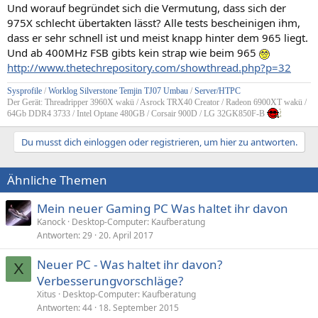
Und worauf begründet sich die Vermutung, dass sich der
975X schlecht übertakten lässt? Alle tests bescheinigen ihm,
dass er sehr schnell ist und meist knapp hinter dem 965 liegt.
Und ab 400MHz FSB gibts kein strap wie beim 965
http://www.thetechrepository.com/showthread.php?p=32
Sysprofile
/
Worklog Silverstone Temjin TJ07 Umbau
/
Server/HTPC
Der Gerät: Threadripper 3960X wakü / Asrock TRX40 Creator / Radeon 6900XT wakü /
64Gb DDR4 3733 / Intel Optane 480GB / Corsair 900D / LG 32GK850F-B
Du musst dich einloggen oder registrieren, um hier zu antworten.
Ähnliche Themen
Mein neuer Gaming PC Was haltet ihr davon
Kanock
Desktop-Computer: Kaufberatung
Antworten
29
20. April 2017
Neuer PC - Was haltet ihr davon?
X
Verbesserungvorschläge?
Xitus
Desktop-Computer: Kaufberatung
Antworten
44
18. September 2015