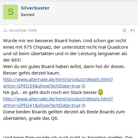
Silverbuster
S
Banned
22. Dezember 2006
#3
Würde mir ein besseres Board holen. Und schon gar nicht
eines mit 975 Chipsatz, der unterstützt nicht mal Quadcore
und ist beim übertakten und in der Leistung langsamer als
der 865!
Wen du ein gutes Board haben willst, dann hol dir dieses.
Besser gehts derzeit kaum.
http://www.alternate.de/html/product/details.html?
artno=GPEG34&showTechData=true
NA gut... es geht doch noch ein Stück besser
http://www.alternate.de/html/product/details.html?
artno=GPEG41&showTechData=true
Diese beiden Boards gellten derzeit als Beste Boards zum
übertakten, grade das Q6.
Und beim Ram würde ich auch nicht zu Kingston greifen. Die