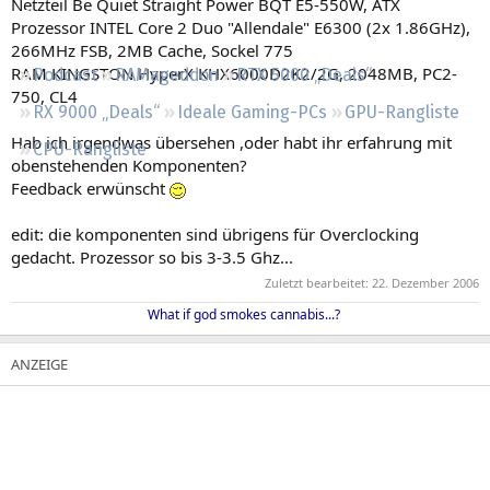
Netzteil Be Quiet Straight Power BQT E5-550W, ATX
Regeln
Prozessor INTEL Core 2 Duo "Allendale" E6300 (2x 1.86GHz),
266MHz FSB, 2MB Cache, Sockel 775
RAM KINGSTON HyperX KHX6000D2K2/2G, 2048MB, PC2-
Podcast
RAMageddon
RTX 5000 „Deals“
750, CL4
RX 9000 „Deals“
Ideale Gaming-PCs
GPU-Rangliste
Hab ich irgendwas übersehen ,oder habt ihr erfahrung mit
CPU-Rangliste
obenstehenden Komponenten?
Feedback erwünscht
edit: die komponenten sind übrigens für Overclocking
gedacht. Prozessor so bis 3-3.5 Ghz...
Zuletzt bearbeitet:
22. Dezember 2006
What if god smokes cannabis...?