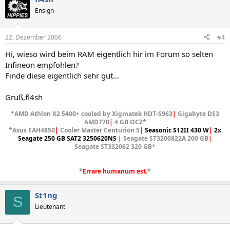
Ensign
22. Dezember 2006
#4
Hi, wieso wird beim RAM eigentlich hir im Forum so selten
Infineon empfohlen?
Finde diese eigentlich sehr gut...
Gruß,fl4sh
*AMD Athlon X2 5400+ cooled by Xigmatek HDT-S963
|
Gigabyte DS3
AMD770
|
4 GB OCZ*
*Asus EAH4850
|
Cooler Master Centurion 5
|
Seasonic S12II 430 W
|
2x
Seagate 250 GB SAT2 3250620NS
|
Seagate ST3200822A 200 GB
|
Seagate ST332062 320 GB*​
*
Errare humanum est.
*
St1ng
S
Lieutenant