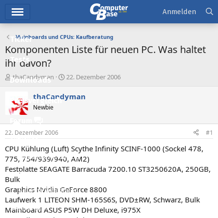
Hauptmenü
Anmelden
Mainboards und CPUs: Kaufberatung
Ticker
Komponenten Liste für neuen PC. Was haltet
Tests
ihr davon?
E
E
thaCandyman
22. Dezember 2006
Downloads
r
r
s
s
thaCandyman
Preisvergleich
t
t
Newbie
e
e
l
l
Forum
l
l
22. Dezember 2006
#1
e
t
Aktuelles
r
a
CPU Kühlung (Luft) Scythe Infinity SCINF-1000 (Sockel 478,
m
Empfohlene Inhalte
775, 754/939/940, AM2)
Festplatte SEAGATE Barracuda 7200.10 ST3250620A, 250GB,
Neue Beiträge
Bulk
Graphics Nvidia GeForce 8800
Neueste Aktivitäten
Laufwerk 1 LITEON SHM-165S6S, DVD±RW, Schwarz, Bulk
Leserartikel
Mainboard ASUS P5W DH Deluxe, i975X