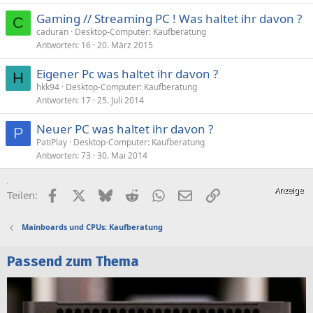
Gaming // Streaming PC ! Was haltet ihr davon ?
C
caduran
Desktop-Computer: Kaufberatung
Antworten
16
20. März 2015
Eigener Pc was haltet ihr davon ?
H
hkk94
Desktop-Computer: Kaufberatung
Antworten
17
25. Juli 2014
Neuer PC was haltet ihr davon ?
P
PatiPlay
Desktop-Computer: Kaufberatung
Antworten
73
30. Mai 2014
Facebook
X (Twitter)
Bluesky
Reddit
WhatsApp
E-Mail
Link
Teilen:
Mainboards und CPUs: Kaufberatung
Passend zum Thema