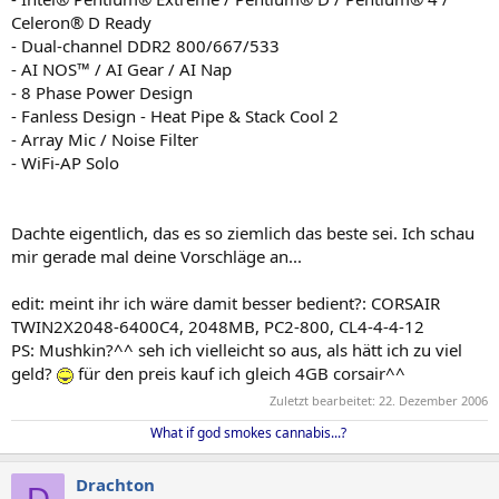
Celeron® D Ready
- Dual-channel DDR2 800/667/533
- AI NOS™ / AI Gear / AI Nap
- 8 Phase Power Design
- Fanless Design - Heat Pipe & Stack Cool 2
- Array Mic / Noise Filter
- WiFi-AP Solo
Dachte eigentlich, das es so ziemlich das beste sei. Ich schau
mir gerade mal deine Vorschläge an...
edit: meint ihr ich wäre damit besser bedient?: CORSAIR
TWIN2X2048-6400C4, 2048MB, PC2-800, CL4-4-4-12
PS: Mushkin?^^ seh ich vielleicht so aus, als hätt ich zu viel
geld?
für den preis kauf ich gleich 4GB corsair^^
Zuletzt bearbeitet:
22. Dezember 2006
What if god smokes cannabis...?
Drachton