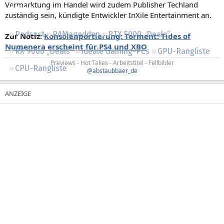
Vermarktung im Handel wird zudem Publisher Techland
Regeln
zuständig sein, kündigte Entwickler InXile Entertainment an.
Podcast
RAMageddon
RTX 5000 „Deals“
Zur Notiz:
Konsolenportierung: Torment: Tides of
Numenera erscheint für PS4 und XBO
RX 9000 „Deals“
Ideale Gaming-PCs
GPU-Rangliste
Previews - Hot Takes - Arbeitstitel - Fellbilder
CPU-Rangliste
@abstaubbaer_de