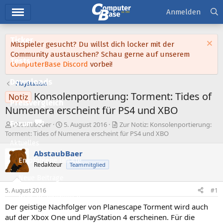
Hauptmenü
Anmelden
Ticker
Mitspieler gesucht? Du willst dich locker mit der
Community austauschen? Schau gerne auf unserem
Tests
ComputerBase Discord
vorbei!
Downloads
PlayStation
Konsolenportierung: Torment: Tides of
Notiz
Preisvergleich
Numenera erscheint für PS4 und XBO
Forum
E
E
AbstaubBaer
5. August 2016
Zur Notiz: Konsolenportierung:
r
r
Torment: Tides of Numenera erscheint für PS4 und XBO
s
s
Aktuelles
t
t
AbstaubBaer
e
e
Empfohlene Inhalte
Redakteur
Teammitglied
l
l
l
l
Neue Beiträge
e
t
5. August 2016
#1
Neueste Aktivitäten
r
a
m
Der geistige Nachfolger von Planescape Torment wird auch
Leserartikel
auf der Xbox One und PlayStation 4 erscheinen. Für die