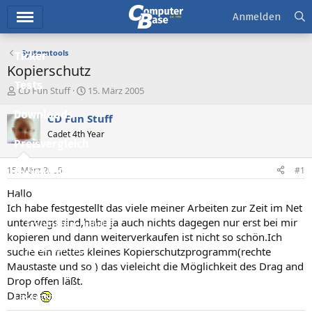
Hauptmenü
Anmelden
Systemtools
Ticker
Kopierschutz
Tests
E
E
CD Fun Stuff
15. März 2005
r
r
Downloads
s
s
CD Fun Stuff
t
t
Cadet 4th Year
e
e
Preisvergleich
l
l
l
l
15. März 2005
#1
Forum
e
t
r
a
Hallo
Aktuelles
m
Ich habe festgestellt das viele meiner Arbeiten zur Zeit im Net
unterwegs sind,habe ja auch nichts dagegen nur erst bei mir
Empfohlene Inhalte
kopieren und dann weiterverkaufen ist nicht so schön.Ich
Neue Beiträge
suche ein nettes kleines Kopierschutzprogramm(rechte
Maustaste und so ) das vieleicht die Möglichkeit des Drag and
Neueste Aktivitäten
Drop offen läßt.
Danke
Leserartikel