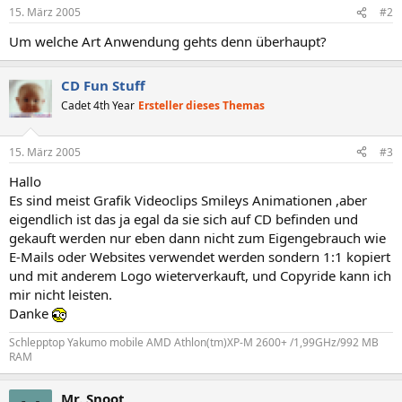
15. März 2005
#2
Um welche Art Anwendung gehts denn überhaupt?
CD Fun Stuff
Cadet 4th Year
Ersteller dieses Themas
15. März 2005
#3
Hallo
Es sind meist Grafik Videoclips Smileys Animationen ,aber
eigendlich ist das ja egal da sie sich auf CD befinden und
gekauft werden nur eben dann nicht zum Eigengebrauch wie
E-Mails oder Websites verwendet werden sondern 1:1 kopiert
und mit anderem Logo wieterverkauft, und Copyride kann ich
mir nicht leisten.
Danke
Schlepptop Yakumo mobile AMD Athlon(tm)XP-M 2600+ /1,99GHz/992 MB
RAM
Mr. Snoot