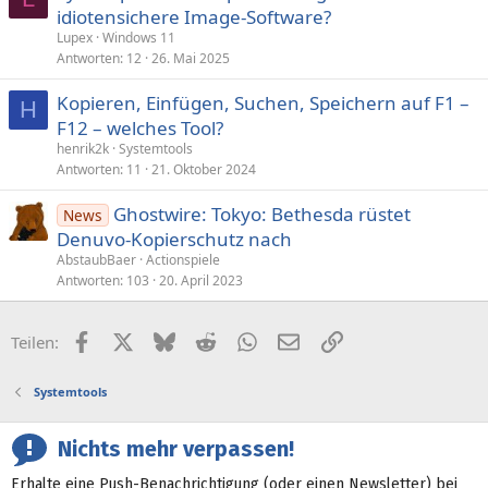
idiotensichere Image-Software?
Lupex
Windows 11
Antworten
12
26. Mai 2025
Kopieren, Einfügen, Suchen, Speichern auf F1 –
H
F12 – welches Tool?
henrik2k
Systemtools
Antworten
11
21. Oktober 2024
Ghostwire: Tokyo: Bethesda rüstet
News
Denuvo-Kopierschutz nach
AbstaubBaer
Actionspiele
Antworten
103
20. April 2023
Facebook
X (Twitter)
Bluesky
Reddit
WhatsApp
E-Mail
Link
Teilen:
Systemtools
Nichts mehr verpassen!
Erhalte eine Push-Benachrichtigung (oder einen Newsletter) bei