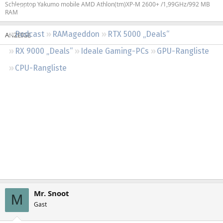
Schlepptop Yakumo mobile AMD Athlon(tm)XP-M 2600+ /1,99GHz/992 MB
Regeln
RAM
Podcast
RAMageddon
RTX 5000 „Deals“
RX 9000 „Deals“
Ideale Gaming-PCs
GPU-Rangliste
CPU-Rangliste
Mr. Snoot
M
Gast