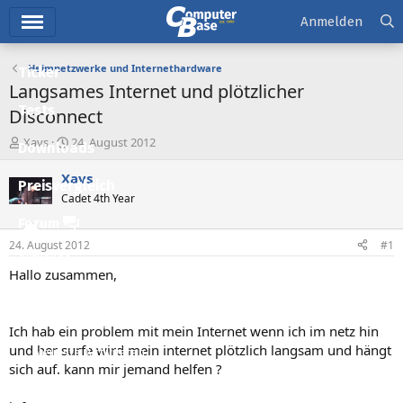
Hauptmenü
Anmelden
Heimnetzwerke und Internethardware
Ticker
Langsames Internet und plötzlicher
Tests
Disconnect
E
E
Xavs
24. August 2012
Downloads
r
r
s
s
Xavs
Preisvergleich
t
t
Cadet 4th Year
e
e
l
l
Forum
l
l
24. August 2012
#1
e
t
Aktuelles
r
a
Hallo zusammen,
m
Empfohlene Inhalte
Neue Beiträge
Ich hab ein problem mit mein Internet wenn ich im netz hin
und her surfe wird mein internet plötzlich langsam und hängt
Neueste Aktivitäten
sich auf. kann mir jemand helfen ?
Leserartikel