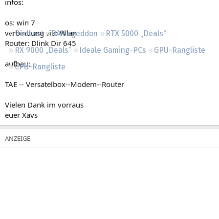
infos:
Regeln
os: win 7
verbindung via: Wlan
Podcast
RAMageddon
RTX 5000 „Deals“
Router: Dlink Dir 645
RX 9000 „Deals“
Ideale Gaming-PCs
GPU-Rangliste
aufbau:
CPU-Rangliste
TAE -- Versatelbox--Modem--Router
Vielen Dank im vorraus
euer Xavs