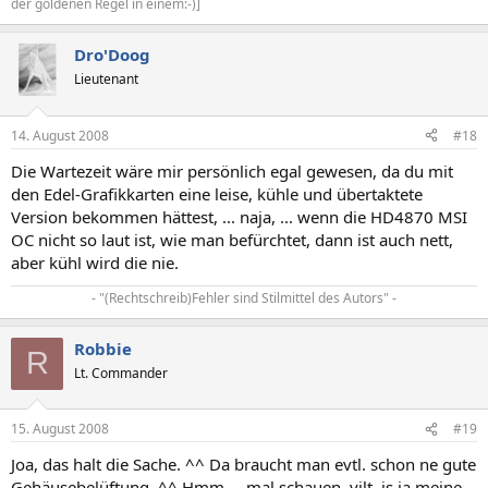
der goldenen Regel in einem:-)]
Dro'Doog
Lieutenant
14. August 2008
#18
Die Wartezeit wäre mir persönlich egal gewesen, da du mit
den Edel-Grafikkarten eine leise, kühle und übertaktete
Version bekommen hättest, ... naja, ... wenn die HD4870 MSI
OC nicht so laut ist, wie man befürchtet, dann ist auch nett,
aber kühl wird die nie.
- "(Rechtschreib)Fehler sind Stilmittel des Autors" -​
Robbie
R
Lt. Commander
15. August 2008
#19
Joa, das halt die Sache. ^^ Da braucht man evtl. schon ne gute
Gehäusebelüftung. ^^ Hmm..., mal schauen, vilt. is ja meine