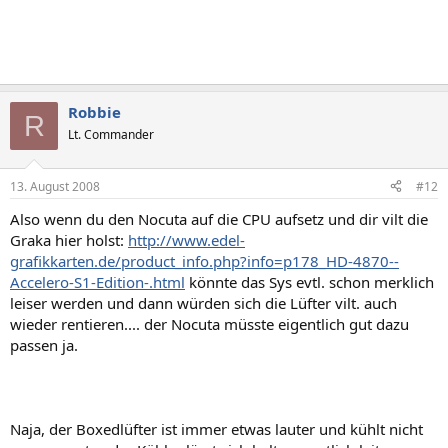
Robbie
R
Lt. Commander
13. August 2008
#12
Also wenn du den Nocuta auf die CPU aufsetz und dir vilt die
Graka hier holst:
http://www.edel-
grafikkarten.de/product_info.php?info=p178_HD-4870--
Accelero-S1-Edition-.html
könnte das Sys evtl. schon merklich
leiser werden und dann würden sich die Lüfter vilt. auch
wieder rentieren.... der Nocuta müsste eigentlich gut dazu
passen ja.
Naja, der Boxedlüfter ist immer etwas lauter und kühlt nicht