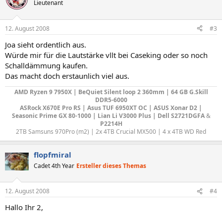
Lieutenant
12. August 2008
#3
Joa sieht ordentlich aus.
Würde mir für die Lautstärke vllt bei Caseking oder so noch
Schalldämmung kaufen.
Das macht doch erstaunlich viel aus.
AMD Ryzen 9 7950X | BeQuiet Silent loop 2 360mm | 64 GB G.Skill
DDR5-6000
ASRock X670E Pro RS | Asus TUF 6950XT OC | ASUS Xonar D2 |
Seasonic Prime GX 80-1000 | Lian Li V3000 Plus
|
Dell S2721DGFA
&
P2214H
2TB Samsuns 970Pro (m2) | 2x 4TB Crucial MX500 | 4 x 4TB WD Red​
flopfmiral
Cadet 4th Year
Ersteller dieses Themas
12. August 2008
#4
Hallo Ihr 2,