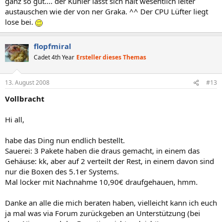
ganz so gut.... der Kühler lässt sich halt wesentlich leiter
austauschen wie der von ner Graka. ^^ Der CPU Lüfter liegt
lose bei.
flopfmiral
Cadet 4th Year
Ersteller dieses Themas
13. August 2008
#13
Vollbracht
Hi all,
habe das Ding nun endlich bestellt.
Sauerei: 3 Pakete haben die draus gemacht, in einem das
Gehäuse: kk, aber auf 2 verteilt der Rest, in einem davon sind
nur die Boxen des 5.1er Systems.
Mal locker mit Nachnahme 10,90€ draufgehauen, hmm.
Danke an alle die mich beraten haben, vielleicht kann ich euch
ja mal was via Forum zurückgeben an Unterstützung (bei