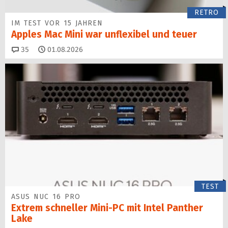
RETRO
IM TEST VOR 15 JAHREN
Apples Mac Mini war unflexibel und teuer
Kommentare
35
01.08.2026
TEST
ASUS NUC 16 PRO
Extrem schneller Mini-PC mit Intel Panther
Lake