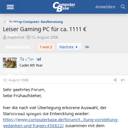
Hauptmenü
Anmelden
Desktop-Computer: Kaufberatung
Ticker
Leiser Gaming PC für ca. 1111 €
Tests
E
E
flopfmiral
12. August 2008
r
r
Letzte
Downloads
1 von 2
Nächste
s
s
t
t
e
e
flopfmiral
Preisvergleich
l
l
Cadet 4th Year
l
l
Forum
e
t
r
a
12. August 2008
#1
Aktuelles
m
Sehr geehrtes Forum,
Empfohlene Inhalte
liebe Frühaufsteher,
Neue Beiträge
hier die nach viel Überlegung erkorene Auswahl, der
Neueste Aktivitäten
Startthread spiegelt die Entwicklung wieder:
https://www.computerbase.de/forum/t...llung-vorstellung-
Leserartikel
gedanken-und-fragen.456822/
zusammen mit dem