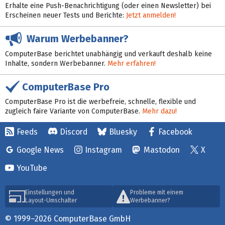
Erhalte eine Push-Benachrichtigung (oder einen Newsletter) bei
Erscheinen neuer Tests und Berichte:
Jetzt anmelden!
Warum Werbebanner?
ComputerBase berichtet unabhängig und verkauft deshalb keine
Inhalte, sondern Werbebanner.
Mehr erfahren!
ComputerBase Pro
ComputerBase Pro ist die werbefreie, schnelle, flexible und
zugleich faire Variante von ComputerBase.
Mehr dazu!
Feeds
Discord
Bluesky
Facebook
Google News
Instagram
Mastodon
X
YouTube
Einstellungen und
Probleme mit einem
Layout-Umschalter
Werbebanner?
© 1999–2026 ComputerBase GmbH