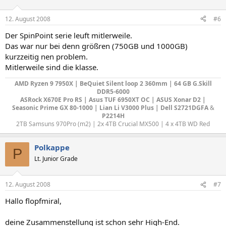
12. August 2008
#6
Der SpinPoint serie leuft mitlerweile.
Das war nur bei denn größren (750GB und 1000GB)
kurzzeitig nen problem.
Mitlerweile sind die klasse.
AMD Ryzen 9 7950X | BeQuiet Silent loop 2 360mm | 64 GB G.Skill
DDR5-6000
ASRock X670E Pro RS | Asus TUF 6950XT OC | ASUS Xonar D2 |
Seasonic Prime GX 80-1000 | Lian Li V3000 Plus
|
Dell S2721DGFA
&
P2214H
2TB Samsuns 970Pro (m2) | 2x 4TB Crucial MX500 | 4 x 4TB WD Red​
Polkappe
P
Lt. Junior Grade
12. August 2008
#7
Hallo flopfmiral,
deine Zusammenstellung ist schon sehr High-End.