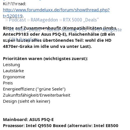
Kühlthread:
Regeln
http://www.forumdeluxx.de/forum/showthread.php?
t=520019
.
Podcast
RAMageddon
RTX 5000 „Deals“
Bitte auf Zusammenbaufit (Kompatibilitäten (insbs.
RX 9000 „Deals“
Ideale Gaming-PCs
GPU-Rangliste
AntecP9183 oder Asus P5Q-E), Flaschenhälse (zB ein
CPU-Rangliste
super lautes alles übertönendes Teil: wohl die HD
4870er-Graka im idle und va unter Last).
Prioritäten waren (wichtigstes zuerst):
Leistung
Lautstärke
Ergonomie
Preis
Energieeffizienz ("grüne Seele")
Zukunftsfähigkeit/Erweiterbarkeit
Design (sieht eh keiner)
Mainboard: ASUS P5Q-E
Prozessor: Intel Q9550 Boxed (alternativ: Intel E8500