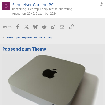
F
Sehr leiser Gaming-PC
B
r
benzolring
Desktop-Computer: Kaufberatung
Antworten
22
5. Dezember 2024
a
g
e
Facebook
X (Twitter)
Bluesky
Reddit
WhatsApp
E-Mail
Link
Teilen:
Desktop-Computer: Kaufberatung
Passend zum Thema