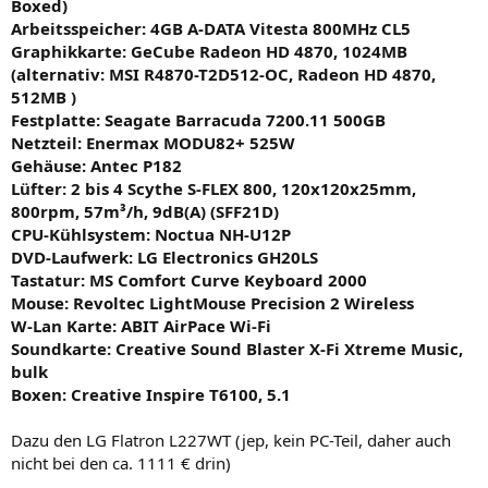
Boxed)
Arbeitsspeicher: 4GB A-DATA Vitesta 800MHz CL5
Graphikkarte: GeCube Radeon HD 4870, 1024MB
(alternativ: MSI R4870-T2D512-OC, Radeon HD 4870,
512MB )
Festplatte: Seagate Barracuda 7200.11 500GB
Netzteil: Enermax MODU82+ 525W
Gehäuse: Antec P182
Lüfter: 2 bis 4 Scythe S-FLEX 800, 120x120x25mm,
800rpm, 57m³/h, 9dB(A) (SFF21D)
CPU-Kühlsystem: Noctua NH-U12P
DVD-Laufwerk: LG Electronics GH20LS
Tastatur: MS Comfort Curve Keyboard 2000
Mouse: Revoltec LightMouse Precision 2 Wireless
W-Lan Karte: ABIT AirPace Wi-Fi
Soundkarte: Creative Sound Blaster X-Fi Xtreme Music,
bulk
Boxen: Creative Inspire T6100, 5.1
Dazu den LG Flatron L227WT (jep, kein PC-Teil, daher auch
nicht bei den ca. 1111 € drin)