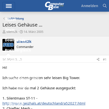
Hauptmenü
Anmelden
Luftkühlung
Ticker
Leises Gehäuse ...
Tests
E
E
silent2k
14. März 2005
r
r
Downloads
s
s
silent2k
t
t
Commander
e
e
Preisvergleich
l
l
l
l
14. März 2005
#1
Forum
e
t
r
a
Hi!
Aktuelles
m
Ich suche einen grossen sehr leisen Big Tower.
Empfohlene Inhalte
Neue Beiträge
Ich habe mir da mal 2 Gehäuse ausgeguckt:
Neueste Aktivitäten
1. Silentmaxx ST-11 -
http://www.geizhals.at/deutschland/a52027.html
Leserartikel
2. Chieftec Mesh -