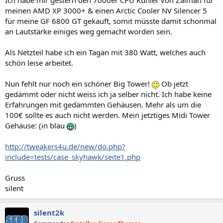
Ich habe mir gestern den 7000er CPU Kühler von Zalman für
meinen AMD XP 3000+ & einen Arctic Cooler NV Silencer 5
für meine GF 6800 GT gekauft, somit müsste damit schonmal
an Lautstärke einiges weg gemacht worden sein.
Als Netzteil habe ich ein Tagan mit 380 Watt, welches auch
schön leise arbeitet.
Nun fehlt nur noch ein schöner Big Tower!
Ob jetzt
gedämmt oder nicht weiss ich ja selber nicht. Ich habe keine
Erfahrungen mit gedämmten Gehäusen. Mehr als um die
100€ sollte es auch nicht werden. Mein jetztiges Midi Tower
Gehäuse: (in blau
)
http://tweakers4u.de/new/do.php?
include=tests/case_skyhawk/seite1.php
Gruss
silent
silent2k