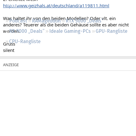
Regeln
http://www.geizhals.at/deutschland/a119811.html
Was haltet ihr von den beiden Modellen? Oder vlt. ein
Podcast
RAMageddon
RTX 5000 „Deals“
anderes? Teuerer als die beiden Gehäuse sollte es aber nicht
werden.
RX 9000 „Deals“
Ideale Gaming-PCs
GPU-Rangliste
CPU-Rangliste
Gruss
silent