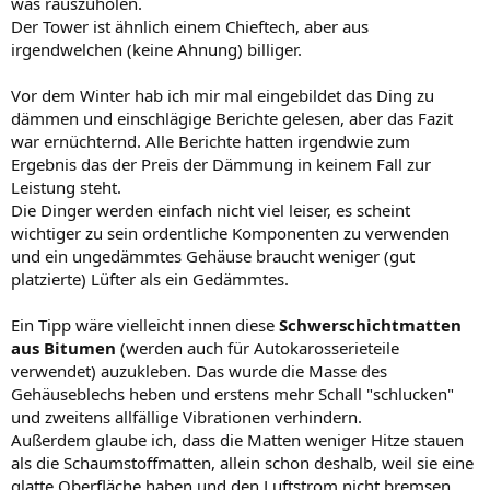
was rauszuholen.
Der Tower ist ähnlich einem Chieftech, aber aus
irgendwelchen (keine Ahnung) billiger.
Vor dem Winter hab ich mir mal eingebildet das Ding zu
dämmen und einschlägige Berichte gelesen, aber das Fazit
war ernüchternd. Alle Berichte hatten irgendwie zum
Ergebnis das der Preis der Dämmung in keinem Fall zur
Leistung steht.
Die Dinger werden einfach nicht viel leiser, es scheint
wichtiger zu sein ordentliche Komponenten zu verwenden
und ein ungedämmtes Gehäuse braucht weniger (gut
platzierte) Lüfter als ein Gedämmtes.
Ein Tipp wäre vielleicht innen diese
Schwerschichtmatten
aus Bitumen
(werden auch für Autokarosserieteile
verwendet) auzukleben. Das wurde die Masse des
Gehäuseblechs heben und erstens mehr Schall "schlucken"
und zweitens allfällige Vibrationen verhindern.
Außerdem glaube ich, dass die Matten weniger Hitze stauen
als die Schaumstoffmatten, allein schon deshalb, weil sie eine
glatte Oberfläche haben und den Luftstrom nicht bremsen.