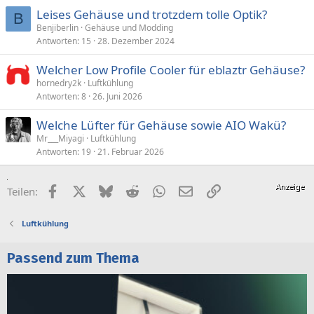
Leises Gehäuse und trotzdem tolle Optik?
B
Benjiberlin
Gehäuse und Modding
Antworten
15
28. Dezember 2024
Welcher Low Profile Cooler für eblaztr Gehäuse?
hornedry2k
Luftkühlung
Antworten
8
26. Juni 2026
Welche Lüfter für Gehäuse sowie AIO Wakü?
Mr___Miyagi
Luftkühlung
Antworten
19
21. Februar 2026
Facebook
X (Twitter)
Bluesky
Reddit
WhatsApp
E-Mail
Link
Teilen:
Luftkühlung
Passend zum Thema