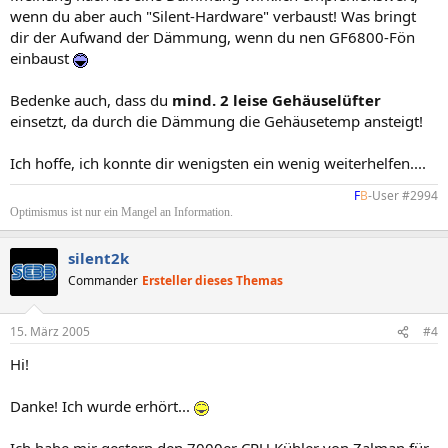
wenn du aber auch "Silent-Hardware" verbaust! Was bringt
dir der Aufwand der Dämmung, wenn du nen GF6800-Fön
einbaust
Bedenke auch, dass du
mind. 2 leise Gehäuselüfter
einsetzt, da durch die Dämmung die Gehäusetemp ansteigt!
Ich hoffe, ich konnte dir wenigsten ein wenig weiterhelfen....
F
B
-User #2994​
Optimismus ist nur ein Mangel an Information.
silent2k
Commander
Ersteller dieses Themas
15. März 2005
#4
Hi!
Danke! Ich wurde erhört...