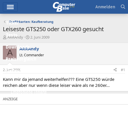
Hauptmenü
Anmelden
Grafikkarten: Kaufberatung
Ticker
Leiseste GTS250 oder GTX260 gesucht
Tests
E
E
ARRAndy
2. Juni 2009
r
r
Downloads
s
s
ARRAndy
A
t
t
Lt. Commander
e
e
Preisvergleich
l
l
l
l
2. Juni 2009
#1
Forum
e
t
r
a
Kann mir da jemand weiterhelfen??? Eine GTS250 würde
Aktuelles
m
reichen aber nur wenn diese leiser wäre als ne 260er...
Empfohlene Inhalte
Neue Beiträge
Neueste Aktivitäten
Leserartikel