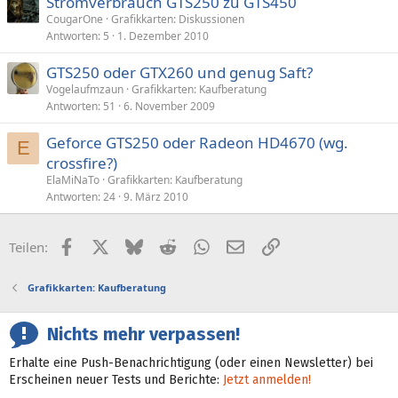
Stromverbrauch GTS250 zu GTS450
CougarOne
Grafikkarten: Diskussionen
Antworten
5
1. Dezember 2010
GTS250 oder GTX260 und genug Saft?
Vogelaufmzaun
Grafikkarten: Kaufberatung
Antworten
51
6. November 2009
Geforce GTS250 oder Radeon HD4670 (wg.
E
crossfire?)
ElaMiNaTo
Grafikkarten: Kaufberatung
Antworten
24
9. März 2010
Facebook
X (Twitter)
Bluesky
Reddit
WhatsApp
E-Mail
Link
Teilen:
Grafikkarten: Kaufberatung
Nichts mehr verpassen!
Erhalte eine Push-Benachrichtigung (oder einen Newsletter) bei
Erscheinen neuer Tests und Berichte:
Jetzt anmelden!