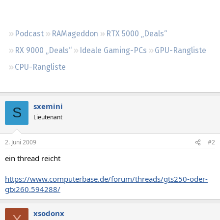
Regeln
Podcast
RAMageddon
RTX 5000 „Deals“
RX 9000 „Deals“
Ideale Gaming-PCs
GPU-Rangliste
CPU-Rangliste
sxemini
S
Lieutenant
2. Juni 2009
#2
ein thread reicht
https://www.computerbase.de/forum/threads/gts250-oder-
gtx260.594288/
xsodonx
X