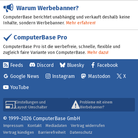
Warum Werbebanner?
ComputerBase berichtet unabhängig und verkauft deshalb keine
Inhalte, sondern Werbebanner.
Mehr erfahren!
ComputerBase Pro
ComputerBase Pro ist die werbefreie, schnelle, flexible und
zugleich faire Variante von ComputerBase.
Mehr dazu!
Feeds
Discord
Bluesky
Facebook
Google News
Instagram
Mastodon
X
YouTube
Einstellungen und
Probleme mit einem
Layout-Umschalter
Werbebanner?
© 1999–2026 ComputerBase GmbH
Impressum
Kontakt
Mediadaten
Vertrag widerrufen
Vertrag kündigen
Barrierefreiheit
Datenschutz