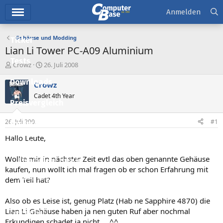
Hauptmenü
Anmelden
Gehäuse und Modding
Ticker
Lian Li Tower PC-A09 Aluminium
Tests
E
E
Crowz
26. Juli 2008
r
r
Downloads
s
s
Crowz
t
t
Cadet 4th Year
e
e
Preisvergleich
l
l
l
l
26. Juli 2008
#1
Forum
e
t
r
a
Hallo Leute,
Aktuelles
m
Wollte mir in nächster Zeit evtl das oben genannte Gehäuse
Empfohlene Inhalte
kaufen, nun wollt ich mal fragen ob er schon Erfahrung mit
Neue Beiträge
dem Teil hat?
Neueste Aktivitäten
Also ob es Leise ist, genug Platz (Hab ne Sapphire 4870) die
Lian Li Gehäuse haben ja nen guten Ruf aber nochmal
Leserartikel
Erkundigen schadet ja nicht.....^^