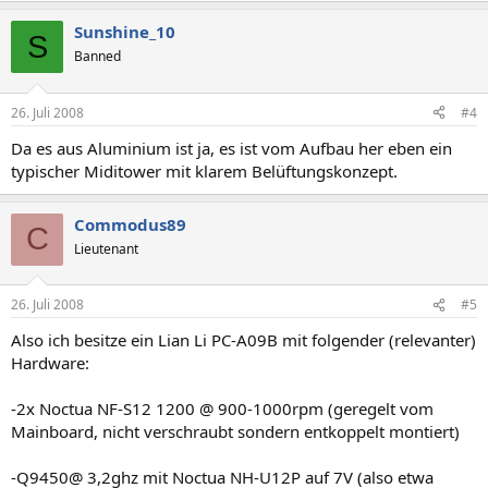
Sunshine_10
S
Banned
26. Juli 2008
#4
Da es aus Aluminium ist ja, es ist vom Aufbau her eben ein
typischer Miditower mit klarem Belüftungskonzept.
Commodus89
C
Lieutenant
26. Juli 2008
#5
Also ich besitze ein Lian Li PC-A09B mit folgender (relevanter)
Hardware:
-2x Noctua NF-S12 1200 @ 900-1000rpm (geregelt vom
Mainboard, nicht verschraubt sondern entkoppelt montiert)
-Q9450@ 3,2ghz mit Noctua NH-U12P auf 7V (also etwa