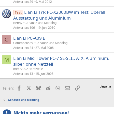
Antworten
29
9. Mai 2012
Lian Li TYR PC-X2000BW im Test: Überall
Test
Ausstattung und Aluminium
Benny
Gehäuse und Modding
Antworten
106
19. Juni 2010
Lian Li PC-A09 B
C
Commodus89
Gehäuse und Modding
Antworten
24
27. Mai 2008
Lian Li Midi Tower PC-7 SE-S III, ATX, Aluminium,
M
silber, ohne Netzteil
meer2002
Netzteile
Antworten
13
15. Juni 2008
Facebook
X (Twitter)
Bluesky
Reddit
WhatsApp
E-Mail
Link
Teilen:
Gehäuse und Modding
Nichts mehr verpassen!