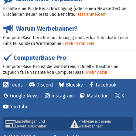
Erhalte eine Push-Benachrichtigung (oder einen Newsletter) bei
Erscheinen neuer Tests und Berichte:
Jetzt anmelden!
Warum Werbebanner?
ComputerBase berichtet unabhängig und verkauft deshalb keine
Inhalte, sondern Werbebanner.
Mehr erfahren!
ComputerBase Pro
ComputerBase Pro ist die werbefreie, schnelle, flexible und
zugleich faire Variante von ComputerBase.
Mehr dazu!
Feeds
Discord
Bluesky
Facebook
Google News
Instagram
Mastodon
X
YouTube
Einstellungen und
Probleme mit einem
Layout-Umschalter
Werbebanner?