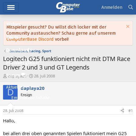
Hauptmenü
Anmelden
Ticker
Mitspieler gesucht? Du willst dich locker mit der
Community austauschen? Schau gerne auf unserem
Tests
ComputerBase Discord
vorbei!
Downloads
Simulation, Racing, Sport
Logitech G25 funktioniert nicht mit DTM Race
Preisvergleich
Driver 2 und 3 und GT Legends
Forum
E
E
daplaya20
28. Juli 2008
r
r
s
s
Aktuelles
daplaya20
D
t
t
Ensign
e
e
Empfohlene Inhalte
l
l
l
l
Neue Beiträge
28. Juli 2008
#1
e
t
Neueste Aktivitäten
r
a
Hallo,
m
Leserartikel
bei allen drei oben genannten Spielen fuktioniert mein G25