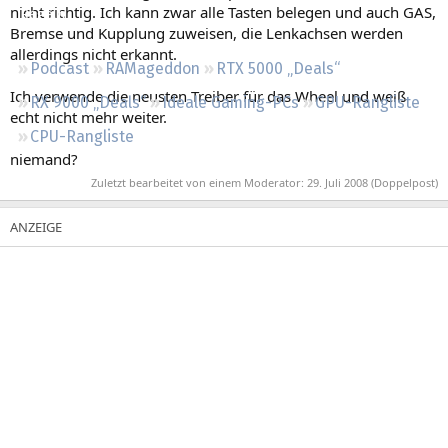
nicht richtig. Ich kann zwar alle Tasten belegen und auch GAS,
Regeln
Bremse und Kupplung zuweisen, die Lenkachsen werden
allerdings nicht erkannt.
Podcast
RAMageddon
RTX 5000 „Deals“
Ich verwende die neusten Treiber für das Wheel und weiß
RX 9000 „Deals“
Ideale Gaming-PCs
GPU-Rangliste
echt nicht mehr weiter.
CPU-Rangliste
niemand?
Zuletzt bearbeitet von einem Moderator:
29. Juli 2008
(Doppelpost)