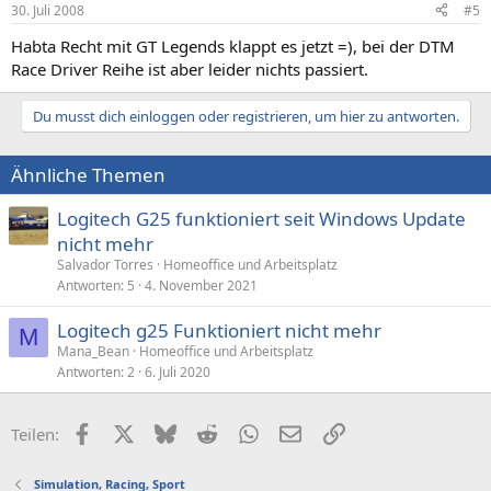
30. Juli 2008
#5
Habta Recht mit GT Legends klappt es jetzt =), bei der DTM
Race Driver Reihe ist aber leider nichts passiert.
Du musst dich einloggen oder registrieren, um hier zu antworten.
Ähnliche Themen
Logitech G25 funktioniert seit Windows Update
nicht mehr
Salvador Torres
Homeoffice und Arbeitsplatz
Antworten
5
4. November 2021
Logitech g25 Funktioniert nicht mehr
M
Mana_Bean
Homeoffice und Arbeitsplatz
Antworten
2
6. Juli 2020
Facebook
X (Twitter)
Bluesky
Reddit
WhatsApp
E-Mail
Link
Teilen:
Simulation, Racing, Sport