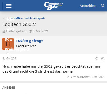
Hauptmenü
Anmelden
Homeoffice und Arbeitsplatz
Ticker
Logitech G502?
Tests
E
E
Helfen gefragt
8. Mai 2021
r
r
Downloads
s
s
Helfen gefragt
H
t
t
Cadet 4th Year
e
e
Preisvergleich
l
l
l
l
8. Mai 2021
#1
Forum
e
t
r
a
Hi ich habe habe mir die G502 gekauft es Leuchtet aber nur
Aktuelles
m
das G und nicht die 3 striche ist das normal
Empfohlene Inhalte
Zuletzt bearbeitet:
8. Mai 2021
Neue Beiträge
Neueste Aktivitäten
Leserartikel