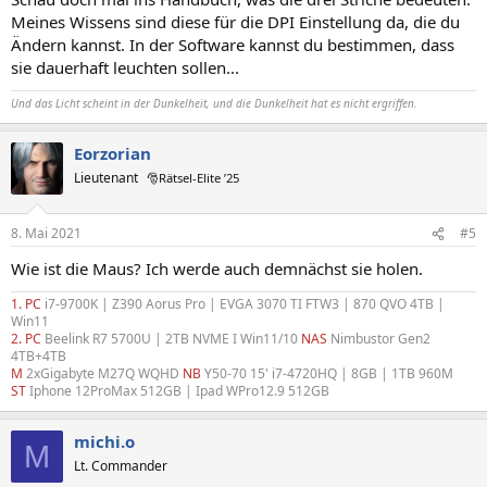
Meines Wissens sind diese für die DPI Einstellung da, die du
Ändern kannst. In der Software kannst du bestimmen, dass
sie dauerhaft leuchten sollen...
Und das Licht scheint in der Dunkelheit, und die Dunkelheit hat es nicht ergriffen.
Eorzorian
Lieutenant
🎅Rätsel-Elite ’25
8. Mai 2021
#5
Wie ist die Maus? Ich werde auch demnächst sie holen.
1. PC
i7-9700K | Z390 Aorus Pro | EVGA 3070 TI FTW3 | 870 QVO 4TB |
Win11
2. PC
Beelink R7 5700U | 2TB NVME I Win11/10
NAS
Nimbustor Gen2
4TB+4TB
M
2xGigabyte M27Q WQHD
NB
Y50-70 15' i7-4720HQ | 8GB
|
1TB 960M
ST
Iphone 12ProMax 512GB | Ipad WPro12.9 512GB
michi.o
M
Lt. Commander