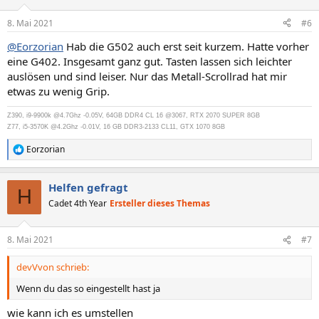
8. Mai 2021
#6
@Eorzorian
Hab die G502 auch erst seit kurzem. Hatte vorher
eine G402. Insgesamt ganz gut. Tasten lassen sich leichter
auslösen und sind leiser. Nur das Metall-Scrollrad hat mir
etwas zu wenig Grip.
Z390, i9-9900k @4.7Ghz -0.05V, 64GB DDR4 CL 16 @3067, RTX 2070 SUPER 8GB
Z77, i5-3570K @4.2Ghz -0.01V, 16 GB DDR3-2133 CL11, GTX 1070 8GB
Eorzorian
R
e
a
Helfen gefragt
k
H
t
Cadet 4th Year
Ersteller dieses Themas
i
o
n
8. Mai 2021
#7
e
n
devVvon schrieb:
:
Wenn du das so eingestellt hast ja
wie kann ich es umstellen