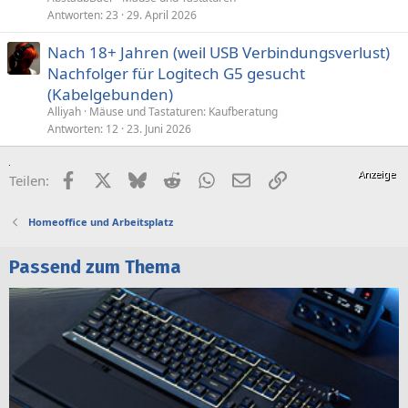
Antworten
23
29. April 2026
Nach 18+ Jahren (weil USB Verbindungsverlust)
Nachfolger für Logitech G5 gesucht
(Kabelgebunden)
Alliyah
Mäuse und Tastaturen: Kaufberatung
Antworten
12
23. Juni 2026
Facebook
X (Twitter)
Bluesky
Reddit
WhatsApp
E-Mail
Link
Teilen:
Homeoffice und Arbeitsplatz
Passend zum Thema