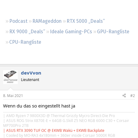
Regeln
Podcast
RAMageddon
RTX 5000 „Deals“
RX 9000 „Deals“
Ideale Gaming-PCs
GPU-Rangliste
CPU-Rangliste
devVvon
Lieutenant
8. Mai 2021
#2
Wenn du das so eingestellt hast ja
| AMD Ryzen 7 9800X3D @ Thermal Grizzly Mycro Direct-Die Pro
| ASUS ROG Strix X870E-E + 64GB
G.Skill
Z5 NEO RGB 6000 C30 + Corsair
MP700Pro 2TB
| ASUS RTX 3090 TUF OC @ EKWB Wakü + EKWB Backplate
| Cooled by MO-RA3 4x180mm + 360er inside Corsair 5000X RGB