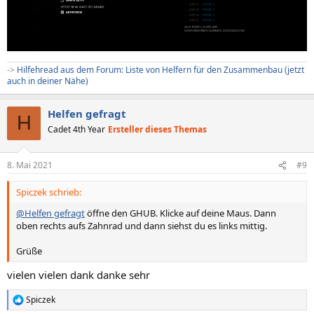
->
Hilfehread aus dem Forum: Liste von Helfern für den Zusammenbau (jetzt
auch in deiner Nähe)
Helfen gefragt
H
Cadet 4th Year
Ersteller dieses Themas
8. Mai 2021
#9
Spiczek schrieb:
@Helfen gefragt
öffne den GHUB. Klicke auf deine Maus. Dann
oben rechts aufs Zahnrad und dann siehst du es links mittig.
Grüße
vielen vielen dank danke sehr
Spiczek
R