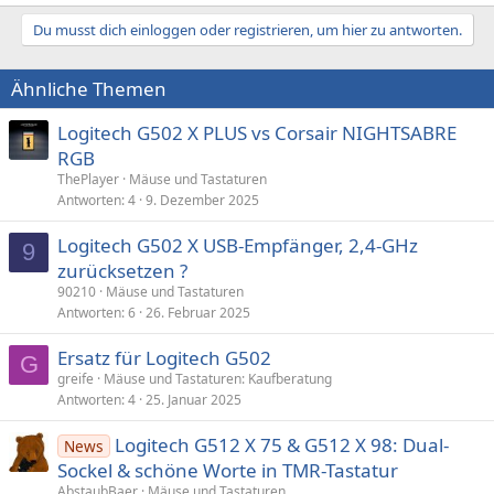
e
a
Du musst dich einloggen oder registrieren, um hier zu antworten.
k
t
i
Ähnliche Themen
o
n
e
Logitech G502 X PLUS vs Corsair NIGHTSABRE
n
RGB
:
ThePlayer
Mäuse und Tastaturen
Antworten
4
9. Dezember 2025
Logitech G502 X USB-Empfänger, 2,4-GHz
9
zurücksetzen ?
90210
Mäuse und Tastaturen
Antworten
6
26. Februar 2025
Ersatz für Logitech G502
G
greife
Mäuse und Tastaturen: Kaufberatung
Antworten
4
25. Januar 2025
Logitech G512 X 75 & G512 X 98: Dual-
News
Sockel & schöne Worte in TMR-Tastatur
AbstaubBaer
Mäuse und Tastaturen