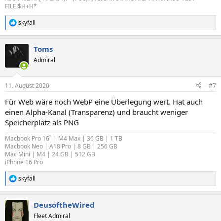
FILE!$H+H*
skyfall
R
e
a
Toms
k
t
Admiral
i
o
n
11. August 2020
#7
e
n
Für Web wäre noch WebP eine Überlegung wert. Hat auch
:
einen Alpha-Kanal (Transparenz) und braucht weniger
Speicherplatz als PNG
Macbook Pro 16" | M4 Max | 36 GB | 1 TB
Macbook Neo | A18 Pro | 8 GB | 256 GB
Mac Mini | M4 | 24 GB | 512 GB
iPhone 16 Pro
skyfall
R
e
a
DeusoftheWired
k
t
Fleet Admiral
i