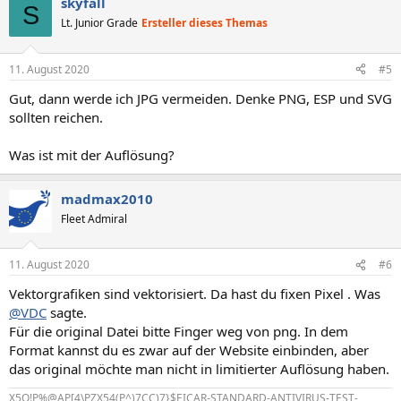
skyfall
S
Lt. Junior Grade
Ersteller dieses Themas
11. August 2020
#5
Gut, dann werde ich JPG vermeiden. Denke PNG, ESP und SVG
sollten reichen.
Was ist mit der Auflösung?
madmax2010
Fleet Admiral
11. August 2020
#6
Vektorgrafiken sind vektorisiert. Da hast du fixen Pixel . Was
@VDC
sagte.
Für die original Datei bitte Finger weg von png. In dem
Format kannst du es zwar auf der Website einbinden, aber
das original möchte man nicht in limitierter Auflösung haben.
X5O!P%@AP[4\PZX54(P^)7CC)7}$EICAR-STANDARD-ANTIVIRUS-TEST-