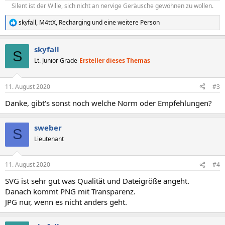
Silent ist der Wille, sich nicht an nervige Geräusche gewöhnen zu wollen.​
skyfall
,
M4ttX
,
Recharging
und eine weitere Person
R
e
a
skyfall
k
S
t
Lt. Junior Grade
Ersteller dieses Themas
i
o
n
11. August 2020
#3
e
n
Danke, gibt's sonst noch welche Norm oder Empfehlungen?
:
sweber
S
Lieutenant
11. August 2020
#4
SVG ist sehr gut was Qualität und Dateigröße angeht.
Danach kommt PNG mit Transparenz.
JPG nur, wenn es nicht anders geht.