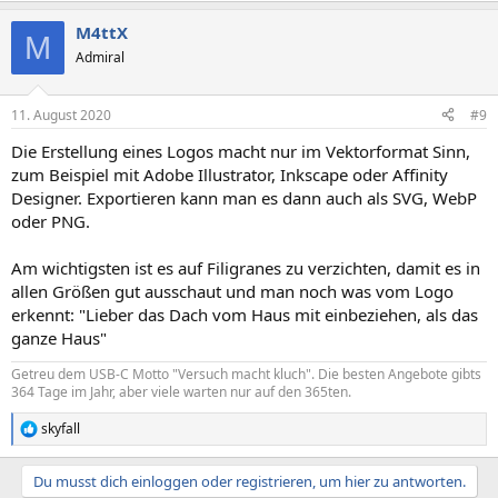
a
M4ttX
k
M
t
Admiral
i
o
n
11. August 2020
#9
e
n
Die Erstellung eines Logos macht nur im Vektorformat Sinn,
:
zum Beispiel mit Adobe Illustrator, Inkscape oder Affinity
Designer. Exportieren kann man es dann auch als SVG, WebP
oder PNG.
Am wichtigsten ist es auf Filigranes zu verzichten, damit es in
allen Größen gut ausschaut und man noch was vom Logo
erkennt: "Lieber das Dach vom Haus mit einbeziehen, als das
ganze Haus"
Getreu dem USB-C Motto "Versuch macht kluch". Die besten Angebote gibts
364 Tage im Jahr, aber viele warten nur auf den 365ten.
skyfall
R
e
a
Du musst dich einloggen oder registrieren, um hier zu antworten.
k