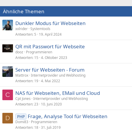
t
i
Ähnliche Themen
o
n
e
Dunkler Modus für Webseiten
n
xxlrider
Systemtools
:
Antworten
5
19. April 2024
QR mit Passwort für Webseite
dooz
Programmieren
Antworten
15
4. Oktober 2023
Server für Webseiten - Forum
Mattrox
Internetprovider und Webhosting
Antworten
19
4. Mai 2022
NAS für Webseiten, EMail und Cloud
C
Cpt Jones
Internetprovider und Webhosting
Antworten
23
10. Juni 2020
Frage, Analyse Tool für Webseiten
PHP
D
Domi83
Programmieren
Antworten
18
31. Juli 2019