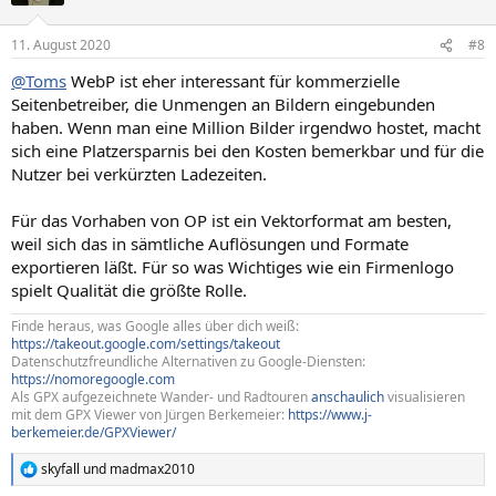
o
n
11. August 2020
#8
e
n
@Toms
WebP ist eher interessant für kommerzielle
:
Seitenbetreiber, die Unmengen an Bildern eingebunden
haben. Wenn man eine Million Bilder irgendwo hostet, macht
sich eine Platzersparnis bei den Kosten bemerkbar und für die
Nutzer bei verkürzten Ladezeiten.
Für das Vorhaben von OP ist ein Vektorformat am besten,
weil sich das in sämtliche Auflösungen und Formate
exportieren läßt. Für so was Wichtiges wie ein Firmenlogo
spielt Qualität die größte Rolle.
Finde heraus, was Google alles über dich weiß:
https://takeout.google.com/settings/takeout
Datenschutzfreundliche Alternativen zu Google-Diensten:
https://nomoregoogle.com
Als GPX aufgezeichnete Wander- und Radtouren
anschaulich
visualisieren
mit dem GPX Viewer von Jürgen Berkemeier:
https://www.j-
berkemeier.de/GPXViewer/
skyfall
und
madmax2010
R
e