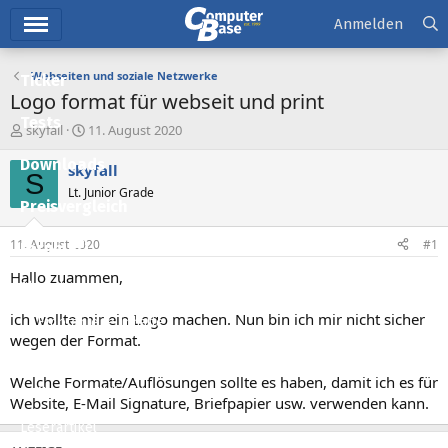
Hauptmenü
Anmelden
Webseiten und soziale Netzwerke
Ticker
Logo format für webseit und print
Tests
E
E
skyfall
11. August 2020
r
r
Downloads
s
s
skyfall
S
t
t
Lt. Junior Grade
e
e
Preisvergleich
l
l
l
l
11. August 2020
#1
Forum
e
t
r
a
Hallo zuammen,
Aktuelles
m
ich wollte mir ein Logo machen. Nun bin ich mir nicht sicher
Empfohlene Inhalte
wegen der Format.
Neue Beiträge
Welche Formate/Auflösungen sollte es haben, damit ich es für
Neueste Aktivitäten
Website, E-Mail Signature, Briefpapier usw. verwenden kann.
Leserartikel