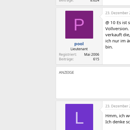
Beiträge
8.624
23. Dezember 
P
@ 10 Es ist 
Vollversion
verkauft die
ich nur im ä
pool
bin.
Lieutenant
Registriert
Mai 2006
Beiträge
615
23. Dezember 
L
Hmm, ich we
Ich denke sc