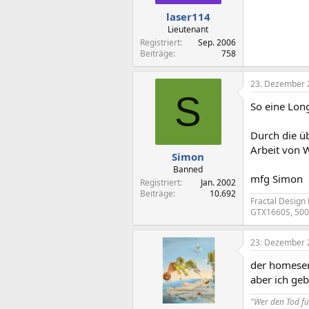
laser114
Lieutenant
Registriert
Sep. 2006
Beiträge
758
23. Dezember 
S
So eine Lon
Durch die ü
Arbeit von 
Simon
Banned
mfg Simon
Registriert
Jan. 2002
Beiträge
10.692
Fractal Design
GTX1660S, 500 
23. Dezember 
der homeserv
aber ich geb
"Wer den Tod fü