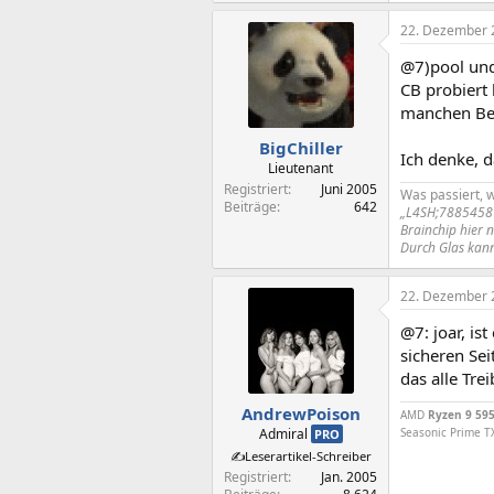
22. Dezember 
@7)pool un
CB probiert 
manchen Ber
BigChiller
Ich denke, d
Lieutenant
Registriert
Juni 2005
Was passiert, 
Beiträge
642
„L4SH;7885458']W
Brainchip hier 
Durch Glas kann
22. Dezember 
@7: joar, is
sicheren Se
das alle Tre
AndrewPoison
AMD
Ryzen 9 59
Admiral
Seasonic Prime T
PRO
✍️Leserartikel-Schreiber
Registriert
Jan. 2005