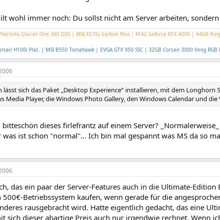
lt wohl immer noch: Du sollst nicht am Server arbeiten, sondern 
hanteks Glacier One 360 D30 | MSI X570s Carbon Max | KFA2 Geforce RTX 4090 | 64GB Kin
rsair H100i Plat. | MSI B550 Tomahawk | EVGA GTX 950 SSC | 32GB Corsair 3000 Veng RG
2006
h lässt sich das Paket „Desktop Experience“ installieren, mit dem Longhor
 Media Player, die Windows Photo Gallery, den Windows Calendar und die 
bitteschön dieses firlefrantz auf einem Server? _Normalerweise_
er was ist schon "normal"... Ich bin mal gespannt was MS da so ma
2006
ch, das ein paar der Server-Features auch in die Ultimate-Edition
n 500€-Betriebssystem kaufen, wenn gerade für die angesproche
nderes rausgebracht wird. Hatte eigentlich gedacht, das eine Ultim
it sich dieser abartige Preis auch nur irgendwie rechnet. Wenn 