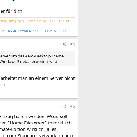
er für dich!
gston Fury | NVME Corsair MP600 1TB + MP510
B Pro | NVME Corsair MP600 1TB + MP510 2TB
#4
n Server um das Aero-Desktop-Theme,
Windows Sidebar erweitert wird
 arbeitet man an einem Server nicht
cht.
#5
 Einzug halten werden. Wozu soll
nen "Home-Fileserver" theoretisch
ate-Edition wirklich _alles_
ich da nur Standard-Networking oder