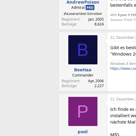
AndrewPoison
bestenfalls
Admiral
PRO
✍️Leserartikel-Schreiber
AMD
Ryzen 9 59
Registriert
Jan. 2005
Seasonic Prime T
Beiträge
8.624
22. Dezember 
B
Gibt es bes
"Windows 20
Windows 8 Ber
https://www.c
BeeHaa
Commander
Registriert
Apr. 2006
Beiträge
2.227
22. Dezember 
P
Ich finde es
installiert 
nächste Mal 
pool
MfG