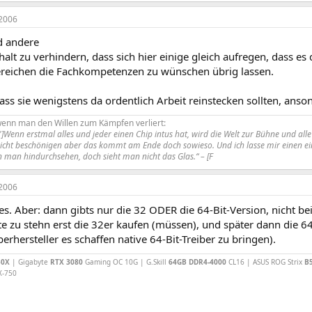
2006
d andere
halt zu verhindern, dass sich hier einige gleich aufregen, dass es 
eichen die Fachkompetenzen zu wünschen übrig lassen.
ass sie wenigstens da ordentlich Arbeit reinstecken sollten, ansons
wenn man den Willen zum Kämpfen verliert:
enn erstmal alles und jeder einen Chip intus hat, wird die Welt zur Bühne und alle Me
nicht beschönigen aber das kommt am Ende doch sowieso. Und ich lasse mir einen ein
 man hindurchsehen, doch sieht man nicht das Glas.“ – [F
2006
t es. Aber: dann gibts nur die 32 ODER die 64-Bit-Version, nicht 
ite zu stehn erst die 32er kaufen (müssen), und später dann die 
iberhersteller es schaffen native 64-Bit-Treiber zu bringen).
50X
| Gigabyte
RTX 3080
Gaming OC 10G | G.Skill
64GB DDR4-4000
CL16 | ASUS ROG Strix
B
X-750