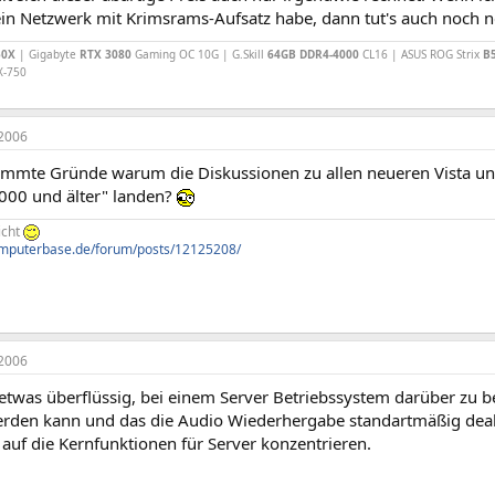
 ein Netzwerk mit Krimsrams-Aufsatz habe, dann tut's auch noch
50X
| Gigabyte
RTX 3080
Gaming OC 10G | G.Skill
64GB DDR4-4000
CL16 | ASUS ROG Strix
B
X-750
2006
timmte Gründe warum die Diskussionen zu allen neueren Vista u
00 und älter" landen?
icht
omputerbase.de/forum/posts/12125208/
2006
 etwas überflüssig, bei einem Server Betriebssystem darüber zu b
werden kann und das die Audio Wiederhergabe standartmäßig deaktiv
auf die Kernfunktionen für Server konzentrieren.