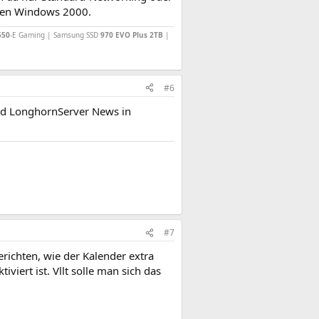
 nen Windows 2000.
550
-E Gaming | Samsung SSD
970 EVO Plus 2TB
|
#6
nd LonghornServer News in
#7
erichten, wie der Kalender extra
iert ist. Vllt solle man sich das