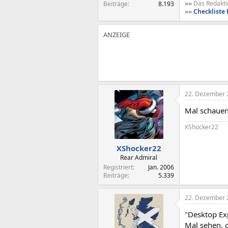
»»
Das Redaktio
Beiträge
8.193
»»
Checkliste 
22. Dezember 
Mal schauen
XShocker22
XShocker22
Rear Admiral
Registriert
Jan. 2006
Beiträge
5.339
22. Dezember 
"Desktop Exp
Mal sehen, 