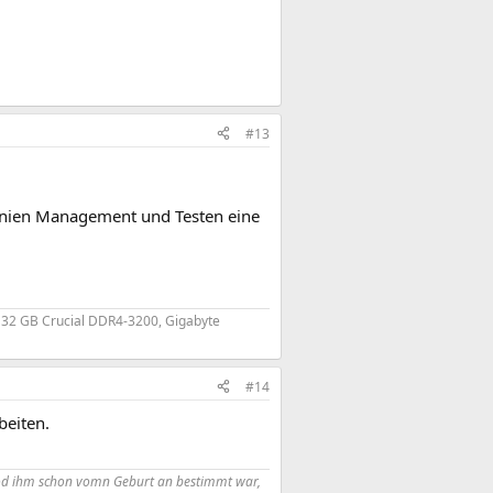
#13
linien Management und Testen eine
, 32 GB Crucial DDR4-3200, Gigabyte
#14
beiten.
r Tod ihm schon vomn Geburt an bestimmt war,