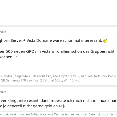
2006
ghorn Server + Vista Domäne wäre schonmal interessant.
ber 500 neuen GPOs in Vista wird allein schon das Gruppenricht
Wochen. :/
 R6 USB-C, Gigabyte X570 Aorus Pro, AMD Ryzen 3700X, bequiet Dark Rock Pro 4
GB Samsung 970 Evo Plus, 2 TB Intel 660p, Win 10 Pro
2006
er klingt interresant, dann muesste ich mich nicht in linux einar
e ja generell nicht gerne geld an M$...
rchtet, wird in seinem Leben nie etwas Rechtes leisten; wer aber bedenkt, dass de