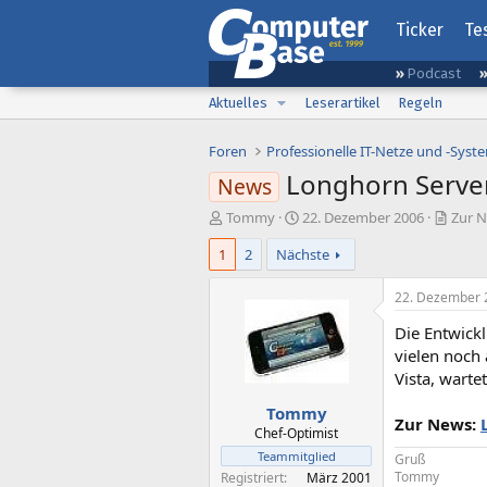
Ticker
Te
Podcast
Aktuelles
Leserartikel
Regeln
Foren
Professionelle IT-Netze und -Syst
Longhorn Server
News
E
E
Tommy
22. Dezember 2006
Zur N
r
r
1
2
Nächste
s
s
t
t
e
e
22. Dezember 
l
l
Die Entwick
l
l
e
t
vielen noch
r
a
Vista, warte
m
Tommy
Zur News:
Chef-Optimist
Teammitglied
Gruß
Tommy
Registriert
März 2001