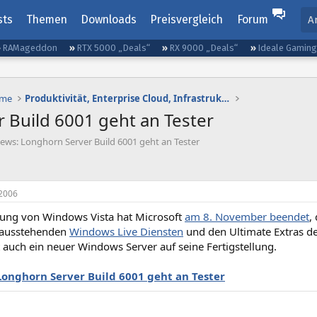
sts
Themen
Downloads
Preisvergleich
Forum
A
RAMageddon
RTX 5000 „Deals“
RX 9000 „Deals“
Ideale Gamin
eme
Produktivität, Enterprise Cloud, Infrastruktur
 Build 6001 geht an Tester
ews: Longhorn Server Build 6001 geht an Tester
2006
lung von Windows Vista hat Microsoft
am 8. November beendet
,
 ausstehenden
Windows Live Diensten
und den Ultimate Extras d
t auch ein neuer Windows Server auf seine Fertigstellung.
Longhorn Server Build 6001 geht an Tester