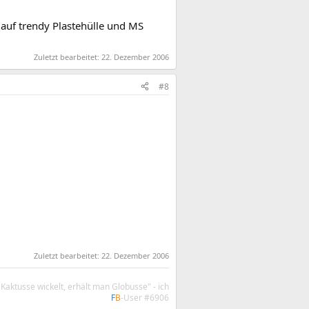
 auf trendy Plastehülle und MS
Zuletzt bearbeitet:
22. Dezember 2006
#8
Zuletzt bearbeitet:
22. Dezember 2006
aktusse wickelt, erhält man Globusse" - ich
F
B
-User #6906