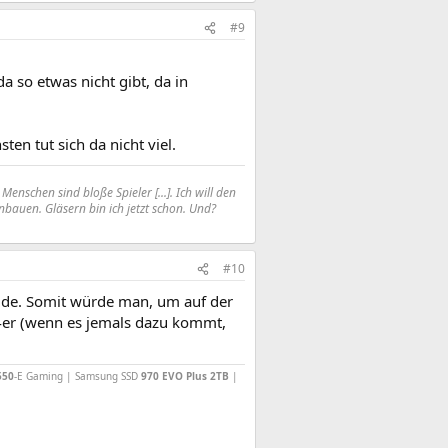
#9
da so etwas nicht gibt, da in
ten tut sich da nicht viel.
nschen sind bloße Spieler [...]. Ich will den
bauen. Gläsern bin ich jetzt schon. Und?
#10
beide. Somit würde man, um auf der
64er (wenn es jemals dazu kommt,
550
-E Gaming | Samsung SSD
970 EVO Plus 2TB
|