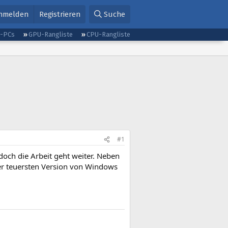
nmelden
Registrieren
Suche
g-PCs
GPU-Rangliste
CPU-Rangliste
#1
 doch die Arbeit geht weiter. Neben
er teuersten Version von Windows