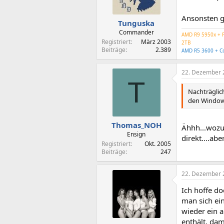
Ansonsten gi
Tunguska
Commander
AMD R9 5950x + P
Registriert
März 2003
2TB
Beiträge
2.389
AMD R5 3600 + Co
22. Dezember 
T
Nachträglic
den Windows
Thomas_NOH
Ähhh...wozu 
Ensign
direkt....ab
Registriert
Okt. 2005
Beiträge
247
22. Dezember 
Ich hoffe do
man sich ei
wieder ein a
enthält, dam