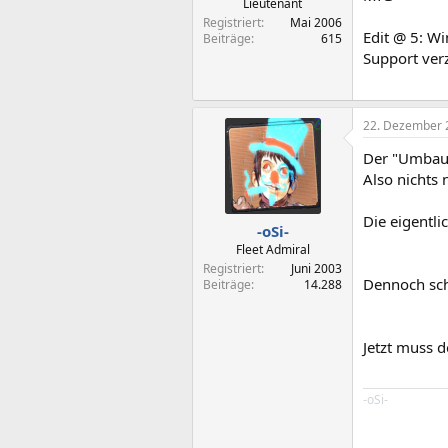
Lieutenant
Registriert
Mai 2006
Edit @ 5: Wi
Beiträge
615
Support verz
22. Dezember 
Der "Umbau"
Also nichts 
Die eigentli
-oSi-
Fleet Admiral
Registriert
Juni 2003
Dennoch sch
Beiträge
14.288
Jetzt muss 
-oSi-