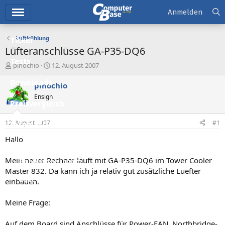
Hauptmenü
Anmelden
Luftkühlung
Ticker
Lüfteranschlüsse GA-P35-DQ6
Tests
E
E
pinochio
12. August 2007
r
r
Downloads
s
s
pinochio
t
t
Ensign
e
e
Preisvergleich
l
l
l
l
12. August 2007
#1
Forum
e
t
r
a
Hallo
Aktuelles
m
Mein neuer Rechner läuft mit GA-P35-DQ6 im Tower Cooler
Empfohlene Inhalte
Master 832. Da kann ich ja relativ gut zusätzliche Luefter
Neue Beiträge
einbauen.
Neueste Aktivitäten
Meine Frage:
Leserartikel
Auf dem Board sind Anschlüsse für Power-FAN, Northbridge-