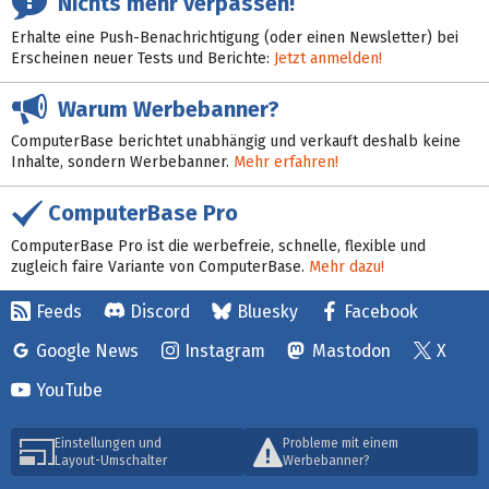
Nichts mehr verpassen!
Erhalte eine Push-Benachrichtigung (oder einen Newsletter) bei
Erscheinen neuer Tests und Berichte:
Jetzt anmelden!
Warum Werbebanner?
ComputerBase berichtet unabhängig und verkauft deshalb keine
Inhalte, sondern Werbebanner.
Mehr erfahren!
ComputerBase Pro
ComputerBase Pro ist die werbefreie, schnelle, flexible und
zugleich faire Variante von ComputerBase.
Mehr dazu!
Feeds
Discord
Bluesky
Facebook
Google News
Instagram
Mastodon
X
YouTube
Einstellungen und
Probleme mit einem
Layout-Umschalter
Werbebanner?