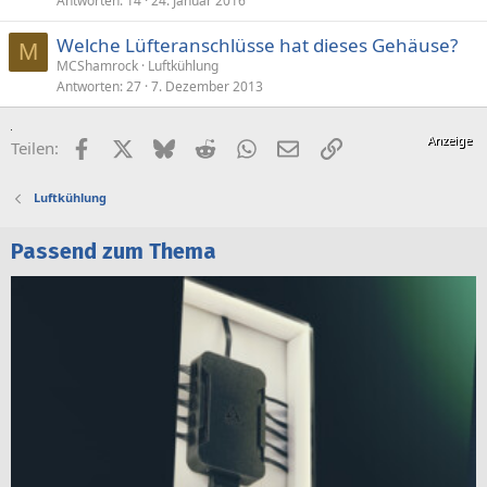
Antworten
14
24. Januar 2016
Welche Lüfteranschlüsse hat dieses Gehäuse?
M
MCShamrock
Luftkühlung
Antworten
27
7. Dezember 2013
Facebook
X (Twitter)
Bluesky
Reddit
WhatsApp
E-Mail
Link
Teilen:
Luftkühlung
Passend zum Thema