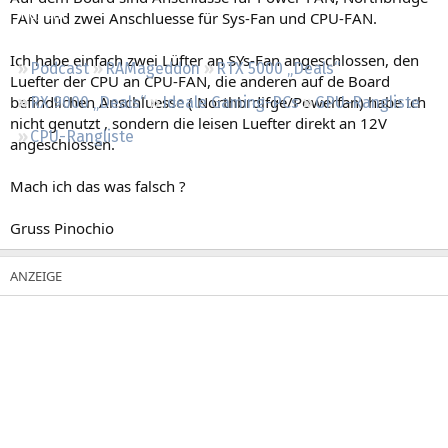
Regeln
FAN und zwei Anschluesse für Sys-Fan und CPU-FAN.
Ich habe einfach zwei Lüfter an SYs-Fan angeschlossen, den
Podcast
RAMageddon
RTX 5000 „Deals“
Luefter der CPU an CPU-FAN, die anderen auf de Board
befindlichen Anschluesse ( Northbrdifge/Powerfan) habe ich
RX 9000 „Deals“
Ideale Gaming-PCs
GPU-Rangliste
nicht genutzt , sondern die leisen Luefter direkt an 12V
CPU-Rangliste
angeschlossen.
Mach ich das was falsch ?
Gruss Pinochio