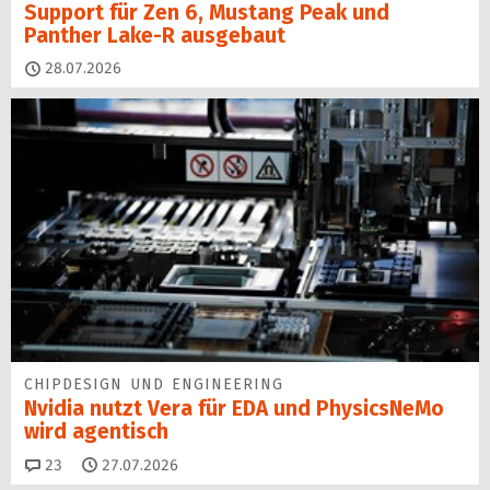
Support für Zen 6, Mustang Peak und
Panther Lake-R ausgebaut
28.07.2026
CHIPDESIGN UND ENGINEERING
Nvidia nutzt Vera für EDA und PhysicsNeMo
wird agentisch
Kommentare
23
27.07.2026