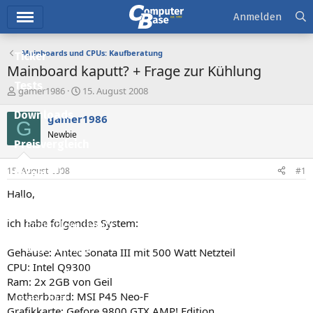
Hauptmenü
Anmelden
Mainboards und CPUs: Kaufberatung
Ticker
Mainboard kaputt? + Frage zur Kühlung
Tests
E
E
gamer1986
15. August 2008
r
r
Downloads
s
s
gamer1986
G
t
t
Newbie
e
e
Preisvergleich
l
l
l
l
15. August 2008
#1
Forum
e
t
r
a
Hallo,
Aktuelles
m
ich habe folgendes System:
Empfohlene Inhalte
Neue Beiträge
Gehäuse: Antec Sonata III mit 500 Watt Netzteil
CPU: Intel Q9300
Neueste Aktivitäten
Ram: 2x 2GB von Geil
Motherboard: MSI P45 Neo-F
Leserartikel
Grafikkarte: Gefore 9800 GTX AMP! Edition