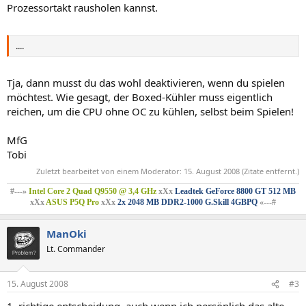
Prozessortakt rausholen kannst.
....
Tja, dann musst du das wohl deaktivieren, wenn du spielen
möchtest. Wie gesagt, der Boxed-Kühler muss eigentlich
reichen, um die CPU ohne OC zu kühlen, selbst beim Spielen!
MfG
Tobi
Zuletzt bearbeitet von einem Moderator:
15. August 2008
(Zitate entfernt.)
#---»
Intel Core 2 Quad Q9550 @ 3,4 GHz
xXx
Leadtek GeForce 8800 GT 512 MB
xXx
ASUS P5Q Pro
xXx
2x 2048 MB DDR2-1000 G.Skill 4GBPQ
«---#
ManOki
Lt. Commander
15. August 2008
#3