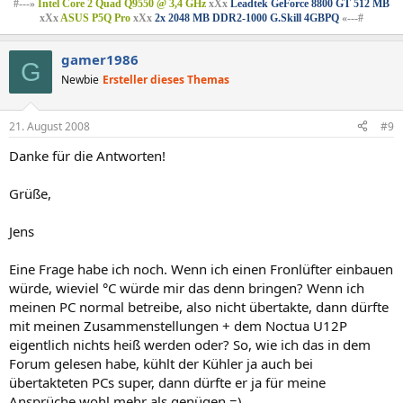
#---»
Intel Core 2 Quad Q9550 @ 3,4 GHz
xXx
Leadtek GeForce 8800 GT 512 MB
xXx
ASUS P5Q Pro
xXx
2x 2048 MB DDR2-1000 G.Skill 4GBPQ
«---#
gamer1986
G
Newbie
Ersteller dieses Themas
21. August 2008
#9
Danke für die Antworten!
Grüße,
Jens
Eine Frage habe ich noch. Wenn ich einen Fronlüfter einbauen
würde, wieviel °C würde mir das denn bringen? Wenn ich
meinen PC normal betreibe, also nicht übertakte, dann dürfte
mit meinen Zusammenstellungen + dem Noctua U12P
eigentlich nichts heiß werden oder? So, wie ich das in dem
Forum gelesen habe, kühlt der Kühler ja auch bei
übertakteten PCs super, dann dürfte er ja für meine
Ansprüche wohl mehr als genügen =)