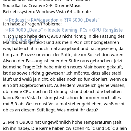
Regeln
Soundkarte: Creative X-Fi XtremeMusic
Betriebssystem: Windows Vista 64 Ultimate
Podcast
RAMageddon
RTX 5000 „Deals“
Ich habe 2 Fragen/Probleme:
RX 9000 „Deals“
Ideale Gaming-PCs
GPU-Rangliste
1. Ich Depp habe den Q9300 nicht richtig in die Fassung des
CPU-Rangliste
Mainboards gesteckt und als mein PC nicht hochgefahren
war, hatte ich ihn noch mal ausgebaut und nachgesehen, da
hing am Prozessor einer der Stifte, die im Sockel drin waren.
Also in der Fassung ist einer der Stifte raus gebrochen. Jetzt
ist meine Frage: Ich habe mir ein neues Mainboard gekauft,
ist das soweit richtig gewesen? Ich möchte, dass alles stabil
läuft und weiß ja nicht, ob alles noch so funktioniert, wenn da
ein Stift abgebrochen ist. Außerdem würde ich gerne wissen,
ob meine CPU noch in Ordnung ist und ob ich die behalten
kann. Beim Vista Leistungstest schneidet immer noch alles
mit 5,9 ab. Gestern ist Vista mal stehengeblieben, weiß nicht,
ob es an diesem Stift liegt. Was meint ihr dazu?
2. Mein Q9300 hat ungewöhnlich hohe Temperaturen (seit
ich ihn habe). Die Kerne haben zwischen 45°C und 50°C allein