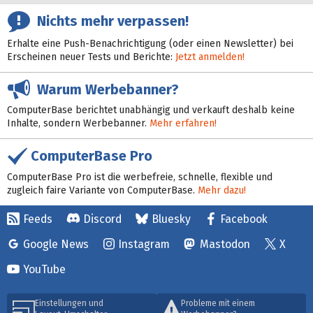
Nichts mehr verpassen!
Erhalte eine Push-Benachrichtigung (oder einen Newsletter) bei
Erscheinen neuer Tests und Berichte:
Jetzt anmelden!
Warum Werbebanner?
ComputerBase berichtet unabhängig und verkauft deshalb keine
Inhalte, sondern Werbebanner.
Mehr erfahren!
ComputerBase Pro
ComputerBase Pro ist die werbefreie, schnelle, flexible und
zugleich faire Variante von ComputerBase.
Mehr dazu!
Feeds
Discord
Bluesky
Facebook
Google News
Instagram
Mastodon
X
YouTube
Einstellungen und
Probleme mit einem