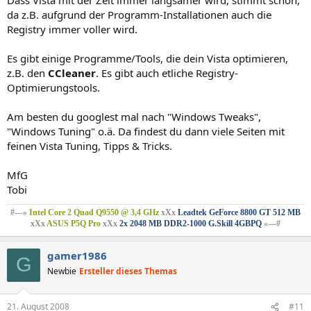
da z.B. aufgrund der Programm-Installationen auch die
Registry immer voller wird.
Es gibt einige Programme/Tools, die dein Vista optimieren,
z.B. den
CCleaner
. Es gibt auch etliche Registry-
Optimierungstools.
Am besten du googlest mal nach "Windows Tweaks",
"Windows Tuning" o.ä. Da findest du dann viele Seiten mit
feinen Vista Tuning, Tipps & Tricks.
MfG
Tobi
#---»
Intel Core 2 Quad Q9550 @ 3,4 GHz
xXx
Leadtek GeForce 8800 GT 512 MB
xXx
ASUS P5Q Pro
xXx
2x 2048 MB DDR2-1000 G.Skill 4GBPQ
«---#
gamer1986
G
Newbie
Ersteller dieses Themas
21. August 2008
#11