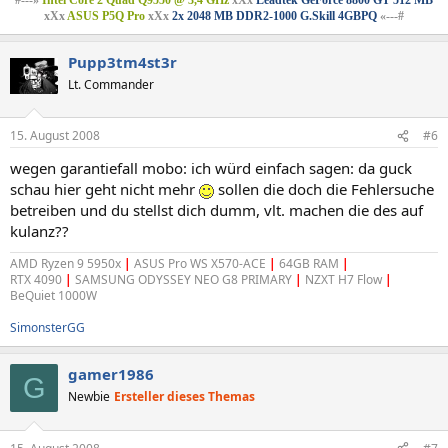
xXx
ASUS P5Q Pro
xXx
2x 2048 MB DDR2-1000 G.Skill 4GBPQ
«---#
Pupp3tm4st3r
Lt. Commander
15. August 2008
#6
wegen garantiefall mobo: ich würd einfach sagen: da guck
schau hier geht nicht mehr
sollen die doch die Fehlersuche
betreiben und du stellst dich dumm, vlt. machen die des auf
kulanz??
AMD Ryzen 9 5950x
|
ASUS Pro WS X570-ACE
|
64GB RAM
|
RTX 4090
|
SAMSUNG ODYSSEY NEO G8 PRIMARY
|
NZXT H7 Flow
|
BeQuiet 1000W
SimonsterGG
gamer1986
G
Newbie
Ersteller dieses Themas