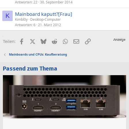
Antworten
22
30. September 2014
Mainboard kaputt?[Frau]
K
Kimbl0y
Desktop-Computer
Antworten
6
21. März 2012
Facebook
X (Twitter)
Bluesky
Reddit
WhatsApp
E-Mail
Link
Teilen:
Mainboards und CPUs: Kaufberatung
Passend zum Thema