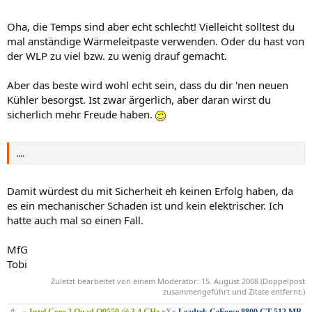
Oha, die Temps sind aber echt schlecht! Vielleicht solltest du
mal anständige Wärmeleitpaste verwenden. Oder du hast von
der WLP zu viel bzw. zu wenig drauf gemacht.
Aber das beste wird wohl echt sein, dass du dir 'nen neuen
Kühler besorgst. Ist zwar ärgerlich, aber daran wirst du
sicherlich mehr Freude haben.
....
Damit würdest du mit Sicherheit eh keinen Erfolg haben, da
es ein mechanischer Schaden ist und kein elektrischer. Ich
hatte auch mal so einen Fall.
MfG
Tobi
Zuletzt bearbeitet von einem Moderator:
15. August 2008
(Doppelpost
zusammengeführt und Zitate entfernt.)
#---»
Intel Core 2 Quad Q9550 @ 3,4 GHz
xXx
Leadtek GeForce 8800 GT 512 MB