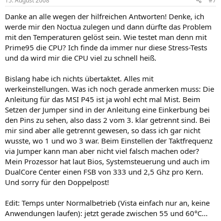
15. August 2008
#7
Danke an alle wegen der hilfreichen Antworten! Denke, ich
werde mir den Noctua zulegen und dann dürfte das Problem
mit den Temperaturen gelöst sein. Wie testet man denn mit
Prime95 die CPU? Ich finde da immer nur diese Stress-Tests
und da wird mir die CPU viel zu schnell heiß.
Bislang habe ich nichts übertaktet. Alles mit
werkeinstellungen. Was ich noch gerade anmerken muss: Die
Anleitung für das MSI P45 ist ja wohl echt mal Mist. Beim
Setzen der Jumper sind in der Anleitung eine Einkerbung bei
den Pins zu sehen, also dass 2 vom 3. klar getrennt sind. Bei
mir sind aber alle getrennt gewesen, so dass ich gar nicht
wusste, wo 1 und wo 3 war. Beim Einstellen der Taktfrequenz
via Jumper kann man aber nicht viel falsch machen oder?
Mein Prozessor hat laut Bios, Systemsteuerung und auch im
DualCore Center einen FSB von 333 und 2,5 Ghz pro Kern.
Und sorry für den Doppelpost!
Edit: Temps unter Normalbetrieb (Vista einfach nur an, keine
Anwendungen laufen): jetzt gerade zwischen 55 und 60°C...