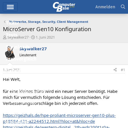
Hauptmenü
Anmelden
Netzwerke, Storage, Security, Client Management
Ticker
MicroServer Gen10 Konfiguration
Tests
E
E
Skywalker27
1. Juni 2021
r
r
Downloads
s
s
Skywalker27
t
t
Lieutenant
e
e
Preisvergleich
l
l
l
l
1. Juni 2021
#1
Forum
e
t
r
a
Hai Welt,
Aktuelles
m
für eine kleines Büro wird ein neuer Server benötigt. Habe
Empfohlene Inhalte
mich für vermutlich folgende Lösung entschieden. Für
Neue Beiträge
Verbesserungsvorschläge bin ich jederzeit offen.
Neueste Aktivitäten
https://geizhals.de/hpe-proliant-microserver-gen10-plus-
p18584-421-a2244512.html?hloc=at&hloc=de
Leserartikel
https://geizhals.de/western-digital...2tb-wds200t1r0a-