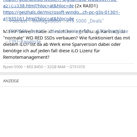
Regeln
a2165338.html?hloc=at&hloc=de
(2x RAID1)
https://geizhals.de/microsoft-windo...ch-pc-g3s-01301-
a1935161.html?hloc=at&hloc=de
Podcast
RAMageddon
RTX 5000 „Deals“
Mit HP Servern habe ich noch keine Erfahung. Kann ich da
RX 9000 „Deals“
Ideale Gaming-PCs
GPU-Rangliste
"normale" WD RED SSDs verbauen? Wie funktioniert das mit
CPU-Rangliste
diesem iLO? Ist da ab Werk eine Sparversion dabei oder
benötige ich auf jeden fall diese iLO Lizenz für
Remotemanagement?
Ryzen 5500 ~ MSI B450 ~ 32GB RAM ~ GTX1070