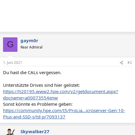
gaym0r
G
Rear Admiral
1. Juni 2021
#2
Du hast die CALs vergessen.
Unterstützte Drives sind hier gelistet:
https://h20195.www2.hpe.com/v2/getdocument.aspx?
docname=a00073554enw
Sonst könnte es Probleme geben:
https://community.hpe.com/t5/ProLia...icroserver-Gen-10-
Plus-and-SSD-s/td-p/7093137
Skywalker27