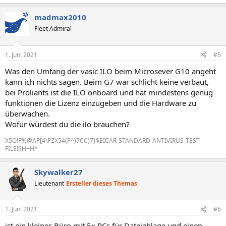
madmax2010
Fleet Admiral
1. Juni 2021
#5
Was den Umfang der vasic ILO beim Microsever G10 angeht
kann ich nichts sagen. Beim G7 war schlicht keine verbaut,
bei Proliants ist die ILO onboard und hat mindestens genug
funktionen die Lizenz einzugeben und die Hardware zu
überwachen.
Wofür würdest du die ilo brauchen?
X5O!P%@AP[4\PZX54(P^)7CC)7}$EICAR-STANDARD-ANTIVIRUS-TEST-
FILE!$H+H*
Skywalker27
Lieutenant
Ersteller dieses Themas
1. Juni 2021
#6
ist ein kleines Büro mit 5x PCs für Dateiablage und einen