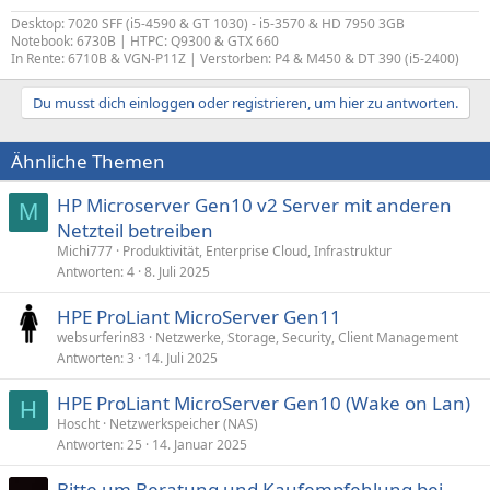
Desktop: 7020 SFF (i5-4590 & GT 1030) - i5-3570 & HD 7950 3GB
Notebook: 6730B | HTPC: Q9300 & GTX 660
In Rente: 6710B & VGN-P11Z | Verstorben: P4 & M450 & DT 390 (i5-2400)
Du musst dich einloggen oder registrieren, um hier zu antworten.
Ähnliche Themen
HP Microserver Gen10 v2 Server mit anderen
M
Netzteil betreiben
Michi777
Produktivität, Enterprise Cloud, Infrastruktur
Antworten
4
8. Juli 2025
HPE ProLiant MicroServer Gen11
websurferin83
Netzwerke, Storage, Security, Client Management
Antworten
3
14. Juli 2025
HPE ProLiant MicroServer Gen10 (Wake on Lan)
H
Hoscht
Netzwerkspeicher (NAS)
Antworten
25
14. Januar 2025
Bitte um Beratung und Kaufempfehlung bei