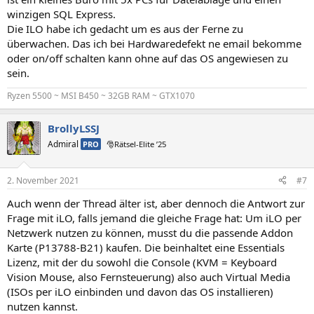
winzigen SQL Express.
Die ILO habe ich gedacht um es aus der Ferne zu
überwachen. Das ich bei Hardwaredefekt ne email bekomme
oder on/off schalten kann ohne auf das OS angewiesen zu
sein.
Ryzen 5500 ~ MSI B450 ~ 32GB RAM ~ GTX1070
BrollyLSSJ
Admiral
PRO
🎅Rätsel-Elite ’25
2. November 2021
#7
Auch wenn der Thread älter ist, aber dennoch die Antwort zur
Frage mit iLO, falls jemand die gleiche Frage hat: Um iLO per
Netzwerk nutzen zu können, musst du die passende Addon
Karte (P13788-B21) kaufen. Die beinhaltet eine Essentials
Lizenz, mit der du sowohl die Console (KVM = Keyboard
Vision Mouse, also Fernsteuerung) also auch Virtual Media
(ISOs per iLO einbinden und davon das OS installieren)
nutzen kannst.