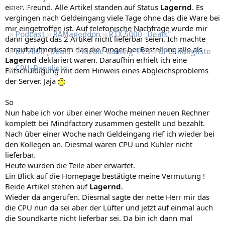
einen Freund. Alle Artikel standen auf Status
Lagernd
. Es
Regeln
vergingen nach Geldeingang viele Tage ohne das die Ware bei
mir eingetroffen ist. Auf telefonische Nachfrage wurde mir
Podcast
RAMageddon
RTX 5000 „Deals“
dann gesagt das 2 Artikel nicht lieferbar seien. Ich machte
darauf aufmerksam das die Dinger bei Bestellung alle als
RX 9000 „Deals“
Ideale Gaming-PCs
GPU-Rangliste
Lagernd
deklariert waren. Daraufhin erhielt ich eine
CPU-Rangliste
Entschuldigung mit dem Hinweis eines Abgleichsproblems
der Server. Jaja
So
Nun habe ich vor über einer Woche meinen neuen Rechner
komplett bei Mindfactory zusammen gestellt und bezahlt.
Nach über einer Woche nach Geldeingang rief ich wieder bei
den Kollegen an. Diesmal wären CPU und Kühler nicht
lieferbar.
Heute würden die Teile aber erwartet.
Ein Blick auf die Homepage bestätigte meine Vermutung !
Beide Artikel stehen auf
Lagernd
.
Wieder da angerufen. Diesmal sagte der nette Herr mir das
die CPU nun da sei aber der Lüfter und jetzt auf einmal auch
die Soundkarte nicht lieferbar sei. Da bin ich dann mal