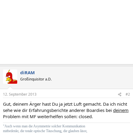
diRAM
Großinquisitor a.D.
12. September 2013
#2
Gut, deinem Ärger hast Du ja jetzt Luft gemacht. Da ich nicht
sehe wie dir Erfahrungsberichte anderer Boardies bei
deinem
Problem mit MF weiterhelfen sollen: closed.
"Auch wenn man die Asymmetrie solcher Kommunikation
mitbedenkt, die totale optische Täuschung, die glauben lässt,