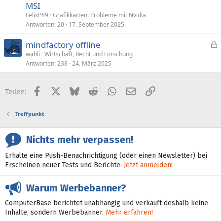
MSI
FelixP89
Grafikkarten: Probleme mit Nvidia
Antworten
20
17. September 2025
mindfactory offline
e
wahli
Wirtschaft, Recht und Forschung
Antworten
238
24. März 2025
s
p
e
Facebook
X (Twitter)
Bluesky
Reddit
WhatsApp
E-Mail
Link
Teilen:
r
r
Treffpunkt
t
Nichts mehr verpassen!
Erhalte eine Push-Benachrichtigung (oder einen Newsletter) bei
Erscheinen neuer Tests und Berichte:
Jetzt anmelden!
Warum Werbebanner?
ComputerBase berichtet unabhängig und verkauft deshalb keine
Inhalte, sondern Werbebanner.
Mehr erfahren!