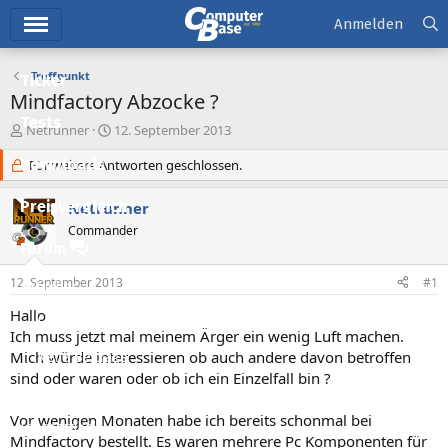
Hauptmenü
Anmelden
Treffpunkt
Ticker
Mindfactory Abzocke ?
Tests
E
E
Netrunner
12. September 2013
r
r
Downloads
s
Für weitere Antworten geschlossen.
s
t
t
e
e
Preisvergleich
Netrunner
l
l
Commander
l
l
Forum
e
t
r
a
12. September 2013
#1
Aktuelles
m
Hallo
Empfohlene Inhalte
Ich muss jetzt mal meinem Ärger ein wenig Luft machen.
Mich würde interessieren ob auch andere davon betroffen
Neue Beiträge
sind oder waren oder ob ich ein Einzelfall bin ?
Neueste Aktivitäten
Vor wenigen Monaten habe ich bereits schonmal bei
Leserartikel
Mindfactory bestellt. Es waren mehrere Pc Komponenten für