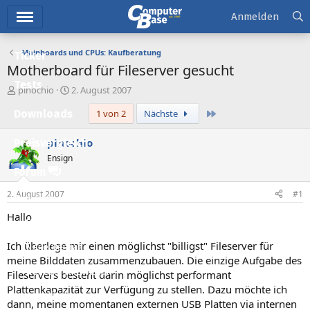
Hauptmenü
Anmelden
Mainboards und CPUs: Kaufberatung
Ticker
Motherboard für Fileserver gesucht
Tests
E
E
pinochio
2. August 2007
r
r
Letzte
Downloads
1 von 2
Nächste
s
s
t
t
e
e
pinochio
Preisvergleich
l
l
Ensign
l
l
Forum
e
t
r
a
2. August 2007
#1
Aktuelles
m
Hallo
Empfohlene Inhalte
Ich überlege mir einen möglichst "billigst" Fileserver für
Neue Beiträge
meine Bilddaten zusammenzubauen. Die einzige Aufgabe des
Neueste Aktivitäten
Fileservers besteht darin möglichst performant
Plattenkapazität zur Verfügung zu stellen. Dazu möchte ich
Leserartikel
dann, meine momentanen externen USB Platten via internen