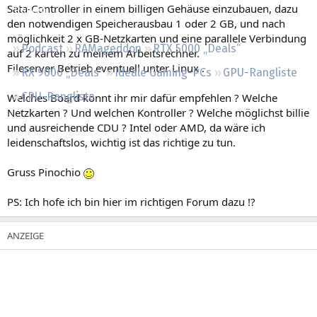
Sata-Controller in einem billigen Gehäuse einzubauen, dazu
Regeln
den notwendigen Speicherausbau 1 oder 2 GB, und nach
möglichkeit 2 x GB-Netzkarten und eine parallele Verbindung
Podcast
RAMageddon
RTX 5000 „Deals“
auf 2 karten zu meinem Arbeitsrechner.
Fileserver Betrieb eventuell unter Linux .
RX 9000 „Deals“
Ideale Gaming-PCs
GPU-Rangliste
CPU-Rangliste
Welches Board könnt ihr mir dafür empfehlen ? Welche
Netzkarten ? Und welchen Kontroller ? Welche möglichst billie
und ausreichende CDU ? Intel oder AMD, da wäre ich
leidenschaftslos, wichtig ist das richtige zu tun.
Gruss Pinochio
PS: Ich hofe ich bin hier im richtigen Forum dazu !?