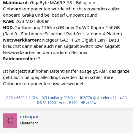
Mainboard:
GigaByte MA69G-S3 - Billig, die
Onboardkomponenten würde ich nicht verwenden außer
onboard Graka und bei bedarf Onboardsound
RAM:
2GB MDT 800er
HDD:
2x Samsung T166 xxGB oder 2x WD Raptor 150GB
(Raid 0 - Für höhere Sicherheit Raid 0+1 -> dann 4 Platten)
Netzwerkkarten:
Netgear GA311 2x Gigabit Lan - Dazu
brauchst dann aber auch nen Gigabit Switch bzw. Gigabit
Netzwerkkarten an dem anderen Rechner
Raidcontroller:
?
Ist halt jetzt auf hohen Datentransfer ausgelgt. Klar, das ganze
geht auch billiger, allerdings werden dann schlechtere
Onboardkomponenten usw. verwendet.
C2D e6600 3,2 GHz - DFI LanParty P35 DK - HD5770 @ Accelero S1 - 4GB
DDR2 1000 - Antec P190 - HP zr24w
critique
C
Lieutenant