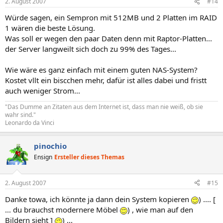
2. August 2007
#14
Würde sagen, ein Sempron mit 512MB und 2 Platten im RAID
1 wären die beste Lösung.
Was soll er wegen den paar Daten denn mit Raptor-Platten...
der Server langweilt sich doch zu 99% des Tages...
Wie wäre es ganz einfach mit einem guten NAS-System?
Kostet vllt ein biscchen mehr, dafür ist alles dabei und fristt
auch weniger Strom...
"Das Dumme an Zitaten aus dem Internet ist, dass man nie weiß, ob sie
wahr sind."
Leonardo da Vinci
pinochio
Ensign
Ersteller dieses Themas
2. August 2007
#15
Danke towa, ich könnte ja dann dein System kopieren
) .... [
... du brauchst modernere Möbel
) , wie man auf den
Bildern sieht ]
) ...