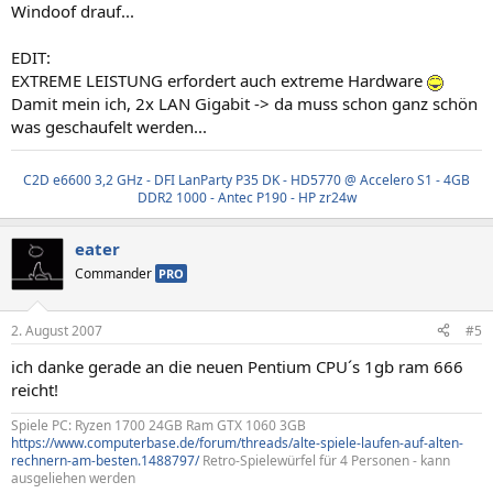
Windoof drauf...
EDIT:
EXTREME LEISTUNG erfordert auch extreme Hardware
Damit mein ich, 2x LAN Gigabit -> da muss schon ganz schön
was geschaufelt werden...
C2D e6600 3,2 GHz - DFI LanParty P35 DK - HD5770 @ Accelero S1 - 4GB
DDR2 1000 - Antec P190 - HP zr24w
eater
Commander
PRO
2. August 2007
#5
ich danke gerade an die neuen Pentium CPU´s 1gb ram 666
reicht!
Spiele PC: Ryzen 1700 24GB Ram GTX 1060 3GB
https://www.computerbase.de/forum/threads/alte-spiele-laufen-auf-alten-
rechnern-am-besten.1488797/
Retro-Spielewürfel für 4 Personen - kann
ausgeliehen werden