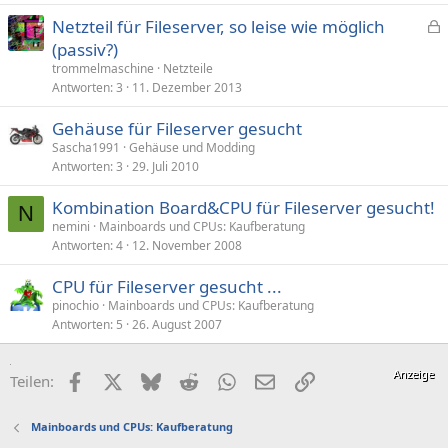
Netzteil für Fileserver, so leise wie möglich
e
(passiv?)
s
trommelmaschine
Netzteile
p
Antworten
3
11. Dezember 2013
e
Gehäuse für Fileserver gesucht
r
Sascha1991
Gehäuse und Modding
r
Antworten
3
29. Juli 2010
t
Kombination Board&CPU für Fileserver gesucht!
N
nemini
Mainboards und CPUs: Kaufberatung
Antworten
4
12. November 2008
CPU für Fileserver gesucht ...
pinochio
Mainboards und CPUs: Kaufberatung
Antworten
5
26. August 2007
Facebook
X (Twitter)
Bluesky
Reddit
WhatsApp
E-Mail
Link
Teilen:
Mainboards und CPUs: Kaufberatung