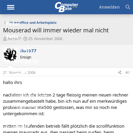
Hauptmenü
Anmelden
Homeoffice und Arbeitsplatz
Ticker
Mouserad will immer wieder mal nicht
Tests
E
E
flo1977
25. November 2006
r
r
Downloads
s
s
flo1977
t
t
Ensign
e
e
Preisvergleich
l
l
l
l
25. November 2006
#1
Forum
e
t
r
a
hallo ihrs
Aktuelles
m
nachdem ich die letzten 2 tage fleissig meinen neuen rechner
Empfohlene Inhalte
zusammengebastelt habe, bin ich nun auf ein merkwürdiges
Neue Beiträge
problem meiner mx500 gestossen, was mir so noch nie
untergekommen ist:
Neueste Aktivitäten
mitten im laufenden betrieb fällt plötzlich die scrollfunktion
Leserartikel
meines mausrads aus. dies passiert beim surfen, beim