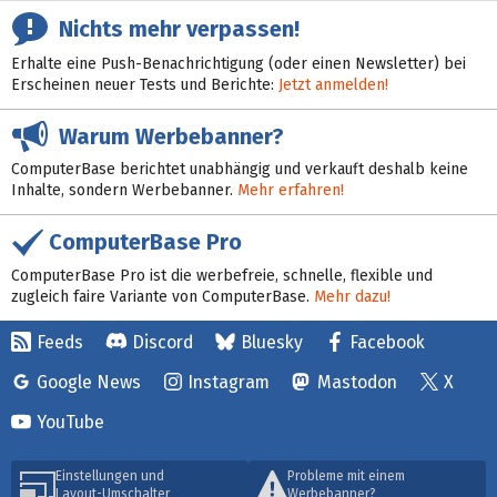
Nichts mehr verpassen!
Erhalte eine Push-Benachrichtigung (oder einen Newsletter) bei
Erscheinen neuer Tests und Berichte:
Jetzt anmelden!
Warum Werbebanner?
ComputerBase berichtet unabhängig und verkauft deshalb keine
Inhalte, sondern Werbebanner.
Mehr erfahren!
ComputerBase Pro
ComputerBase Pro ist die werbefreie, schnelle, flexible und
zugleich faire Variante von ComputerBase.
Mehr dazu!
Feeds
Discord
Bluesky
Facebook
Google News
Instagram
Mastodon
X
YouTube
Einstellungen und
Probleme mit einem
Layout-Umschalter
Werbebanner?