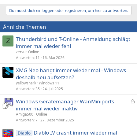
Du musst dich einloggen oder registrieren, um hier zu antworten.
Ähnliche Themen
Thunderbird und T-Online - Anmeldung schlägt
Z
immer mal wieder fehl
zervu
Online
Antworten
11
16. Mai 2026
XMG Neo hängt immer wieder mal - Windows
deshalb neu aufsetzen?
yellowshark
Windows 11
Antworten
35
24. Juli 2025
Windows Gerätemanager WanMiniports
e
immer mal wieder inaktiv
s
Amiga500
Online
p
Antworten
7
27. Dezember 2025
e
Diablo IV crasht immer wieder mal
r
Diablo