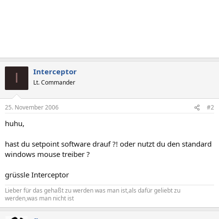
Interceptor
I
Lt. Commander
25. November 2006
#2
huhu,
hast du setpoint software drauf ?! oder nutzt du den standard
windows mouse treiber ?
grüssle Interceptor
Lieber für das gehaßt zu werden was man ist,als dafür geliebt zu
werden,was man nicht ist