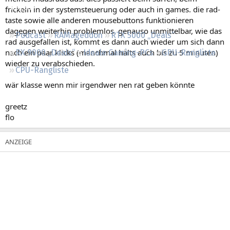
Regeln
frickeln in der systemsteuerung oder auch in games. die rad-
taste sowie alle anderen mousebuttons funktionieren
dagegen weiterhin problemlos. genauso unmittelbar, wie das
Podcast
RAMageddon
RTX 5000 „Deals“
rad ausgefallen ist, kommt es dann auch wieder um sich dann
nach ein paar klicks (manchmal hälts auch bis zu 5 minuten)
RX 9000 „Deals“
Ideale Gaming-PCs
GPU-Rangliste
wieder zu verabschieden.
CPU-Rangliste
wär klasse wenn mir irgendwer nen rat geben könnte
greetz
flo