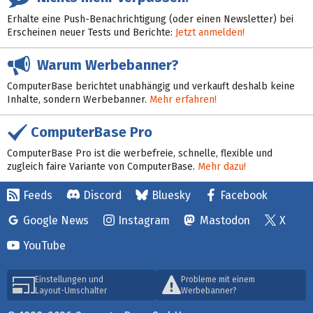
Erhalte eine Push-Benachrichtigung (oder einen Newsletter) bei
Erscheinen neuer Tests und Berichte:
Jetzt anmelden!
Warum Werbebanner?
ComputerBase berichtet unabhängig und verkauft deshalb keine
Inhalte, sondern Werbebanner.
Mehr erfahren!
ComputerBase Pro
ComputerBase Pro ist die werbefreie, schnelle, flexible und
zugleich faire Variante von ComputerBase.
Mehr dazu!
Feeds
Discord
Bluesky
Facebook
Google News
Instagram
Mastodon
X
YouTube
Einstellungen und
Probleme mit einem
Layout-Umschalter
Werbebanner?