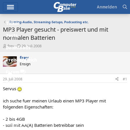
Hauptmenü
Anmelden
Gaming-Audio, Streaming-Setups, Podcasting etc.
Ticker
MP3 Player gesucht - preiswert und mit
Tests
normalen Batterien
E
E
frey
29. Juli 2008
Downloads
r
r
s
s
frey
Preisvergleich
t
t
Ensign
e
e
l
l
Forum
l
l
29. Juli 2008
#1
e
t
Aktuelles
r
a
Servus
m
Empfohlene Inhalte
ich suche fuer meinen Urlaub einen MP3 Player mit
Neue Beiträge
folgenden Eigenschaften:
Neueste Aktivitäten
- 2 bis 4GB
Leserartikel
- soll mit AA(A) Batterien betreibbar sein