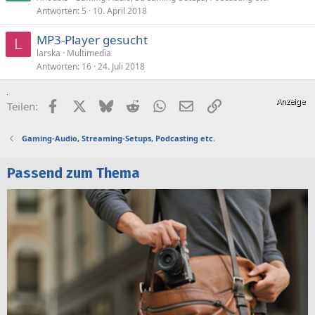
Antworten
5
10. April 2018
MP3-Player gesucht
L
larska
Multimedia
Antworten
16
24. Juli 2018
Facebook
X (Twitter)
Bluesky
Reddit
WhatsApp
E-Mail
Link
Teilen:
Gaming-Audio, Streaming-Setups, Podcasting etc.
Passend zum Thema