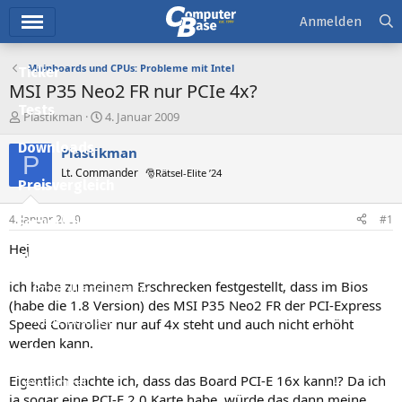
Hauptmenü
Anmelden
Mainboards und CPUs: Probleme mit Intel
Ticker
MSI P35 Neo2 FR nur PCIe 4x?
Tests
E
E
Plastikman
4. Januar 2009
r
r
Downloads
s
s
Plastikman
P
t
t
Lt. Commander
🎅Rätsel-Elite ’24
e
e
Preisvergleich
l
l
l
l
4. Januar 2009
#1
Forum
e
t
r
a
Hej
Aktuelles
m
ich habe zu meinem Erschrecken festgestellt, dass im Bios
Empfohlene Inhalte
(habe die 1.8 Version) des MSI P35 Neo2 FR der PCI-Express
Neue Beiträge
Speed Controller nur auf 4x steht und auch nicht erhöht
werden kann.
Neueste Aktivitäten
Eigentlich dachte ich, dass das Board PCI-E 16x kann!? Da ich
Leserartikel
ja sogar eine PCI-E 2.0 Karte habe, würde das dann meine