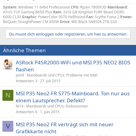
System:
Windows 11 64bit Professional
CPU
: Ryzen 7800X3D
Mainboard:
ASUS TUF Gaming B650-Plus
Ram:
2x16 GB Kingston FURY Beast DDR5-
6000 CL30
Graphic
: PowerColor 9070 Hellhound
Fan
: Scythe Fuma 2
Power:
BeQuiet StraightPower CM 850W
Drive
: WD Black SN850X 2TB SSD
Du musst dich einloggen oder registrieren, um hier zu antworten.
Ähnliche Themen
ASRock P45R2000-WiFi und MSI P35 NEO2 BIOS
flashen
Jatoll
Mainboards und CPUs: Probleme mit Intel
Antworten
3
27. Juli 2015
MSI P35 Neo2-FR S775-Mainboard. Ton nur aus
N
einem Lautsprecher. Defekt?
Ni1k
Mainboards und CPUs: Diskussionen
Antworten
6
1. Juni 2015
MSI P35 Neo2 FR verträgt sich mit neuer
V
Grafikkarte nicht