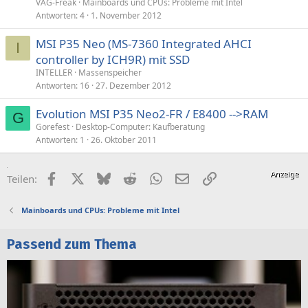
VAG-Freak
Mainboards und CPUs: Probleme mit Intel
Antworten
4
1. November 2012
MSI P35 Neo (MS-7360 Integrated AHCI
I
controller by ICH9R) mit SSD
INTELLER
Massenspeicher
Antworten
16
27. Dezember 2012
Evolution MSI P35 Neo2-FR / E8400 -->RAM
G
Gorefest
Desktop-Computer: Kaufberatung
Antworten
1
26. Oktober 2011
Facebook
X (Twitter)
Bluesky
Reddit
WhatsApp
E-Mail
Link
Teilen:
Mainboards und CPUs: Probleme mit Intel
Passend zum Thema