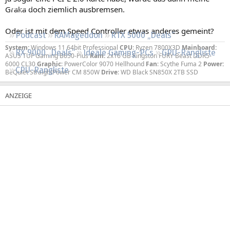
Regeln
Graka doch ziemlich ausbremsen.
Oder ist mit dem Speed Controller etwas anderes gemeint?
Podcast
RAMageddon
RTX 5000 „Deals“
System:
Windows 11 64bit Professional
CPU
: Ryzen 7800X3D
Mainboard:
RX 9000 „Deals“
Ideale Gaming-PCs
GPU-Rangliste
ASUS TUF Gaming B650-Plus
Ram:
2x16 GB Kingston FURY Beast DDR5-
6000 CL30
Graphic
: PowerColor 9070 Hellhound
Fan
: Scythe Fuma 2
Power:
CPU-Rangliste
BeQuiet StraightPower CM 850W
Drive
: WD Black SN850X 2TB SSD