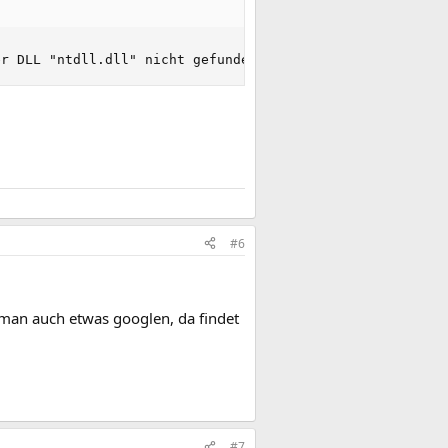
er DLL "ntdll.dll" nicht gefunden
#6
 man auch etwas googlen, da findet
#7