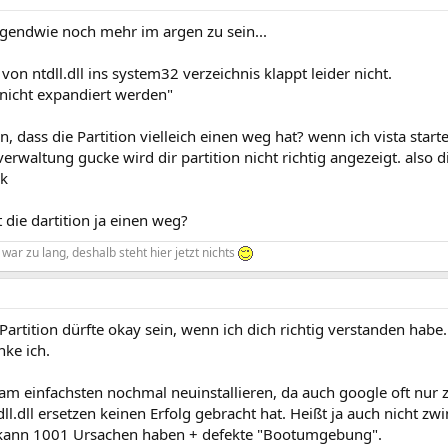
rgendwie noch mehr im argen zu sein...
von ntdll.dll ins system32 verzeichnis klappt leider nicht.
 nicht expandiert werden"
n, dass die Partition vielleich einen weg hat? wenn ich vista start
erwaltung gucke wird dir partition nicht richtig angezeigt. also di
rk
t die dartition ja einen weg?
war zu lang, deshalb steht hier jetzt nichts
Partition dürfte okay sein, wenn ich dich richtig verstanden habe. I
nke ich.
 am einfachsten nochmal neuinstallieren, da auch google oft nur 
ll.dll ersetzen keinen Erfolg gebracht hat. Heißt ja auch nicht zwin
kann 1001 Ursachen haben + defekte "Bootumgebung".