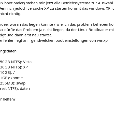
ux bootloader) stehen mir jetzt alle Betriebssysteme zur Auswahl
enn ich jedoch versuche XP zu starten kommt das windows XP lo
nicht richtig.
e idee, woran das liegen könnte / wie ich das problem beheben k
x dürfte das Problem ja nicht liegen, da der Linux Bootloader m
igt und dann erst neu startet.
r fehler liegt an irgendwelchen boot einstellungen von winxp
ungsdaten:
 (50GB NTFS): Vista
 (30GB NTFS): XP
(10GB): /
 (1GB): /home
n (256MB): swap
(rest NTFS): daten
r helfen?