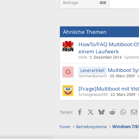
Beiträge
408
Ähnliche Themen
HowTo/FAQ Multiboot-OS
einem Laufwerk
HisN
5. Dezember 2014
Systemt
Multiboot Sy
Leserartikel
G
GermanBastarD
20. März 2009
[Frage]Multiboot mit Vi
Schongewusst99
22. März 2009
Facebook
X (Twitter)
Bluesky
Reddit
What
Teilen:
Foren
Betriebssysteme
Windows 7/8/