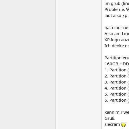
im grub (lin
Probleme. W
lädt also xp 
hat einer n
Also am Linu
XP logo anze
Ich denke de
Partitionier
160GB HDD
1. Partition
2. Partition
3. Partition 
4. Partition
5. Partitio
6. Partition 
kann mir we
Gruß
slecram