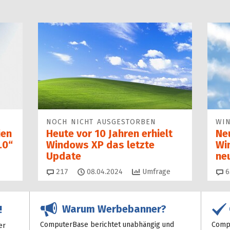
NOCH NICHT AUSGESTORBEN
WI
ien
Heute vor 10 Jahren erhielt
Ne
.0“
Windows XP das letzte
Wi
Update
ne
Kommentare
217
08.04.2024
Umfrage
6
Warum Werbebanner?
!
ComputerBase berichtet unabhängig und
Compu
er