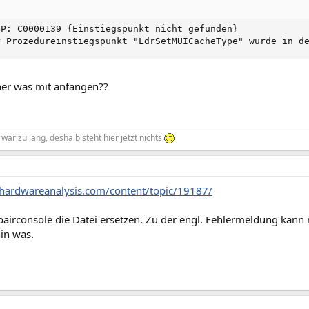
OP: C0000139 {Einstiegspunkt nicht gefunden}

r Prozedureinstiegspunkt "LdrSetMUICacheType" wurde in d
ner was mit anfangen??
war zu lang, deshalb steht hier jetzt nichts
hardwareanalysis.com/content/topic/19187/
pairconsole die Datei ersetzen. Zu der engl. Fehlermeldung kann
in was.