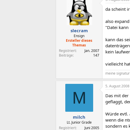
da scheint i
also expand 
"Datei kann
slecram
Ensign
kann das sei
Ersteller dieses
Themas
datenträgerv
Registriert
Jan. 2007
kein laufwe
Beiträge
147
vielleicht ha
meine signatur 
5. August 2008
M
Das mit der 
geflaggt, de
Würde evtl.
milch
wenn die ntd
Lt. Junior Grade
sondern es 
Registriert
Juni 2005