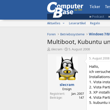
Ticker
Te
Podcast
Aktuelles
Leserartikel
Regeln
Foren
Betriebssysteme
Windows 7/8/
Multiboot, Kubuntu und
E
E
slecram
5. August 2008
r
r
s
s
5. August 2008
t
t
Hallo,
e
e
l
l
ich versuch
l
l
Installation
e
t
1. Vista insta
slecram
r
a
2. Vista Par
m
Ensign
3. XP installi
Registriert
Jan. 2007
4. Vista Par
Beiträge
147
5. kubuntu in