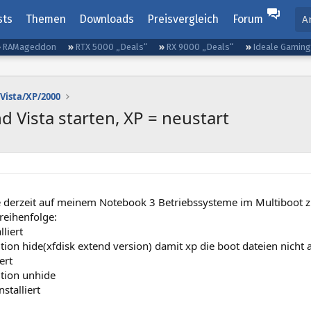
sts
Themen
Downloads
Preisvergleich
Forum
A
RAMageddon
RTX 5000 „Deals“
RX 9000 „Deals“
Ideale Gamin
Vista/XP/2000
 Vista starten, XP = neustart
e derzeit auf meinem Notebook 3 Betriebssysteme im Multiboot z
sreihenfolge:
lliert
tition hide(xfdisk extend version) damit xp die boot dateien nicht a
ert
tition unhide
stalliert