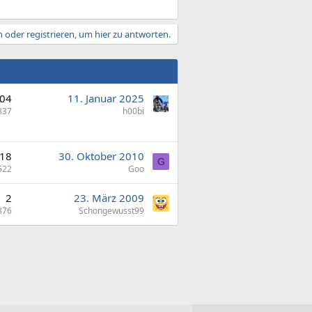
 oder registrieren, um hier zu antworten.
04
11. Januar 2025
837
h00bi
18
30. Oktober 2010
G
622
Goo
2
23. März 2009
876
Schongewusst99