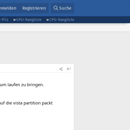
nmelden
Registrieren
Suche
g-PCs
GPU-Rangliste
CPU-Rangliste
#1
um laufen zu bringen.
uf die vista partition packt