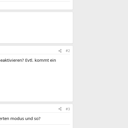
#2
eaktivieren? Evtl. kommt ein
#3
herten modus und so?