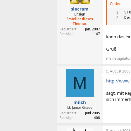
Code:
slecram
ST
Ensign
De
Ersteller dieses
Themas
Registriert
Jan. 2007
Beiträge
147
kann das ei
Gruß
meine signatur 
5. August 2008
M
http://www.
sagt, mit Re
sich immerh
milch
Lt. Junior Grade
Registriert
Juni 2005
Beiträge
408
5. August 2008