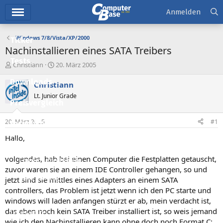
Hauptmenü
Anmelden
Windows 7/8/Vista/XP/2000
Ticker
Nachinstallieren eines SATA Treibers
Tests
E
E
Christiann
20. März 2005
r
r
Downloads
s
s
Christiann
t
t
Lt. Junior Grade
e
e
Preisvergleich
l
l
l
l
20. März 2005
#1
Forum
e
t
r
a
Hallo,
Aktuelles
m
volgendes, hab bei einen Computer die Festplatten getauscht,
Empfohlene Inhalte
zuvor waren sie an einem IDE Controller gehangen, so und
Neue Beiträge
jetzt sind sie mittles eines Adapters an einem SATA
controllers, das Problem ist jetzt wenn ich den PC starte und
Neueste Aktivitäten
windows will laden anfangen stürzt er ab, mein verdacht ist,
das eben noch kein SATA Treiber installiert ist, so weis jemand
Leserartikel
wie ich den Nachinstallieren kann ohne doch noch Format C: