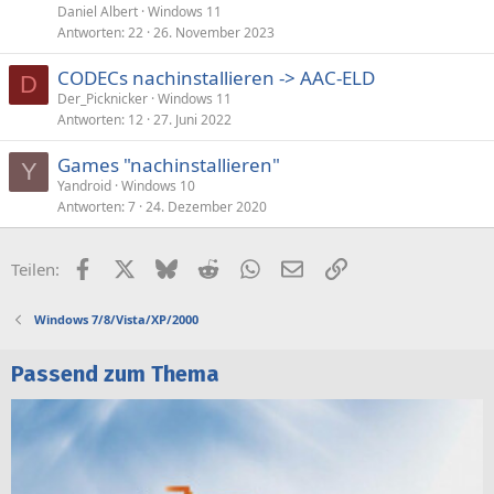
Daniel Albert
Windows 11
Antworten
22
26. November 2023
CODECs nachinstallieren -> AAC-ELD
D
Der_Picknicker
Windows 11
Antworten
12
27. Juni 2022
Games "nachinstallieren"
Y
Yandroid
Windows 10
Antworten
7
24. Dezember 2020
Facebook
X (Twitter)
Bluesky
Reddit
WhatsApp
E-Mail
Link
Teilen:
Windows 7/8/Vista/XP/2000
Passend zum Thema