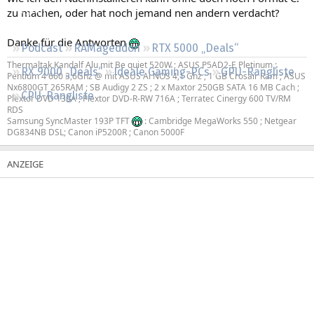
Regeln
zu machen, oder hat noch jemand nen andern verdacht?
Danke für die Antworten
Podcast
RAMageddon
RTX 5000 „Deals“
Thermaltak Kandalf Alu mit Be quiet 520W ; ASUS P5AD2-E Pletinum ;
RX 9000 „Deals“
Ideale Gaming-PCs
GPU-Rangliste
Pentium 4 660 3,6Ghz @ mit ASUS Ai NOS 4,1 Ghz ; 1 GB Crosair Ram ; ASUS
Nx6800GT 265RAM ; SB Audigy 2 ZS ; 2 x Maxtor 250GB SATA 16 MB Cach ;
CPU-Rangliste
Plextor DVD 130A ; Plextor DVD-R-RW 716A ; Terratec Cinergy 600 TV/RM
RDS
Samsung SyncMaster 193P TFT
: Cambridge MegaWorks 550 ; Netgear
DG834NB DSL; Canon iP5200R ; Canon 5000F