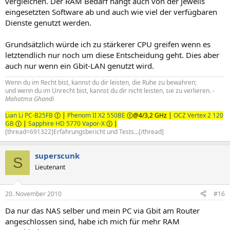
vergleichen. Der RAM Bedarf hängt auch von der jeweils
eingesetzten Software ab und auch wie viel der verfügbaren
Dienste genutzt werden.
Grundsätzlich würde ich zu stärkerer CPU greifen wenn es
letztendlich nur noch um diese Entscheidung geht. Dies aber
auch nur wenn ein Gbit-LAN genutzt wird.
Wenn du im Recht bist, kannst du dir leisten, die Ruhe zu bewahren;
und wenn du im Unrecht bist, kannst du dir nicht leisten, sie zu verlieren. -
Mahatma Ghandi
Lian Li PC-B25FB
|
Phenom II X2 550BE
@4/3,2 GHz |
OCZ Vertex 2 120
GB
|
Sapphire HD 5770 Vapor-X
|
[thread=691322]Erfahrungsbericht und Tests...[/thread]
superscunk
S
Lieutenant
20. November 2010
#16
Da nur das NAS selber und mein PC via Gbit am Router
angeschlossen sind, habe ich mich für mehr RAM