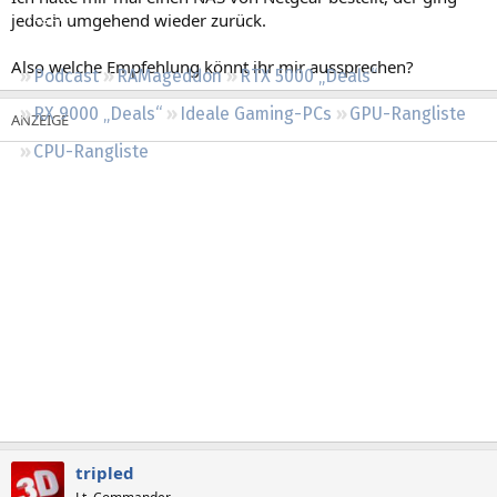
Regeln
jedoch umgehend wieder zurück.
Also welche Empfehlung könnt ihr mir aussprechen?
Podcast
RAMageddon
RTX 5000 „Deals“
RX 9000 „Deals“
Ideale Gaming-PCs
GPU-Rangliste
CPU-Rangliste
tripled