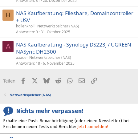
Antworten
31
28. Dezember 2025
NAS Kaufberatung: Fileshare, Domaincontroller
H
+ USV
hollenknoll
Netzwerkspeicher (NAS)
Antworten
9
31. Oktober 2025
NAS Kaufberatung - Synology DS223j / UGREEN
A
NASync DH2300
axaue
Netzwerkspeicher (NAS)
Antworten
18
6. November 2025
Facebook
X (Twitter)
Bluesky
Reddit
WhatsApp
E-Mail
Link
Teilen:
Netzwerkspeicher (NAS)
Nichts mehr verpassen!
Erhalte eine Push-Benachrichtigung (oder einen Newsletter) bei
Erscheinen neuer Tests und Berichte:
Jetzt anmelden!