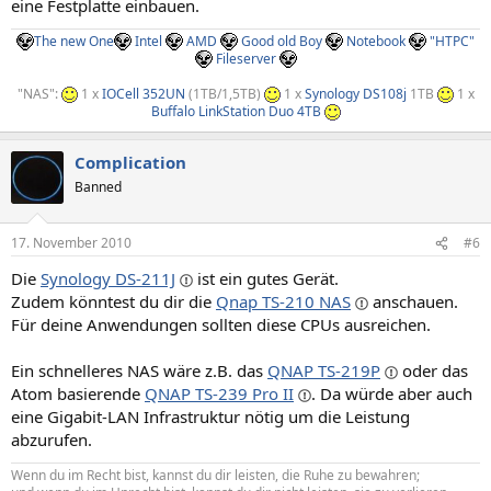
eine Festplatte einbauen.
The new One
Intel
AMD
Good old Boy
Notebook
"HTPC"
Fileserver
"NAS":
1 x
IOCell 352UN
(1TB/1,5TB)
1 x
Synology DS108j
1TB
1 x
Buffalo LinkStation Duo 4TB
Complication
Banned
17. November 2010
#6
Die
Synology DS-211J
ist ein gutes Gerät.
Zudem könntest du dir die
Qnap TS-210 NAS
anschauen.
Für deine Anwendungen sollten diese CPUs ausreichen.
Ein schnelleres NAS wäre z.B. das
QNAP TS-219P
oder das
Atom basierende
QNAP TS-239 Pro II
. Da würde aber auch
eine Gigabit-LAN Infrastruktur nötig um die Leistung
abzurufen.
Wenn du im Recht bist, kannst du dir leisten, die Ruhe zu bewahren;