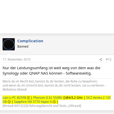
Complication
Banned
17. November 2010
#12
Nur der Leistungsumfang ist weit weg von dem was die
Synology oder QNAP NAS können - Softwareseitig.
Wenn du im Recht bist, kannst du dir leisten, die Ruhe zu bewahren;
und wenn du im Unrecht bist, kannst du dir nicht leisten, sie zu verlieren. -
Mahatma Ghandi
Lian Li PC-B25FB
|
Phenom II X2 550BE
@4/3,2 GHz |
OCZ Vertex 2 120
GB
|
Sapphire HD 5770 Vapor-X
|
[thread=691322]Erfahrungsbericht und Tests...[/thread]