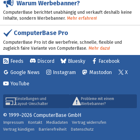
Warum Werbebanner?
ComputerBase berichtet unabhängig und verkauft deshalb keine
Inhalte, sondern Werbebanner.
Mehr erfahren!
ComputerBase Pro
ComputerBase Pro ist die werbefreie, schnelle, flexible und
zugleich faire Variante von ComputerBase.
Mehr dazu!
Feeds
Discord
Bluesky
Facebook
Google News
Instagram
Mastodon
X
YouTube
Einstellungen und
Probleme mit einem
Layout-Umschalter
Werbebanner?
© 1999–2026 ComputerBase GmbH
Impressum
Kontakt
Mediadaten
Vertrag widerrufen
Vertrag kündigen
Barrierefreiheit
Datenschutz