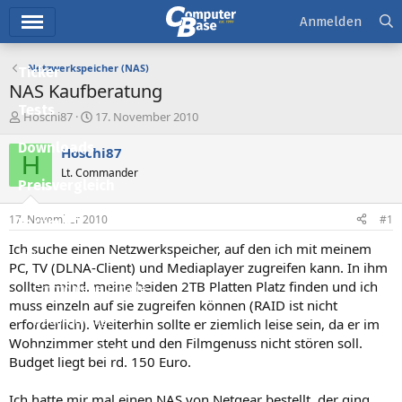
Hauptmenü
Anmelden
Netzwerkspeicher (NAS)
Ticker
NAS Kaufberatung
Tests
E
E
Hoschi87
17. November 2010
r
r
Downloads
s
s
Hoschi87
H
t
t
Lt. Commander
e
e
Preisvergleich
l
l
l
l
17. November 2010
#1
Forum
e
t
r
a
Ich suche einen Netzwerkspeicher, auf den ich mit meinem
Aktuelles
m
PC, TV (DLNA-Client) und Mediaplayer zugreifen kann. In ihm
sollten mind. meine beiden 2TB Platten Platz finden und ich
Empfohlene Inhalte
muss einzeln auf sie zugreifen können (RAID ist nicht
Neue Beiträge
erforderlich). Weiterhin sollte er ziemlich leise sein, da er im
Wohnzimmer steht und den Filmgenuss nicht stören soll.
Neueste Aktivitäten
Budget liegt bei rd. 150 Euro.
Leserartikel
Ich hatte mir mal einen NAS von Netgear bestellt, der ging