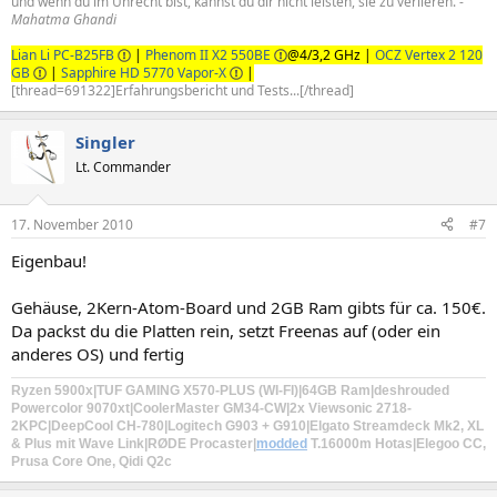
und wenn du im Unrecht bist, kannst du dir nicht leisten, sie zu verlieren. -
Mahatma Ghandi
Lian Li PC-B25FB
|
Phenom II X2 550BE
@4/3,2 GHz |
OCZ Vertex 2 120
GB
|
Sapphire HD 5770 Vapor-X
|
[thread=691322]Erfahrungsbericht und Tests...[/thread]
Singler
Lt. Commander
17. November 2010
#7
Eigenbau!
Gehäuse, 2Kern-Atom-Board und 2GB Ram gibts für ca. 150€.
Da packst du die Platten rein, setzt Freenas auf (oder ein
anderes OS) und fertig
Ryzen 5900x
|TUF GAMING X570-PLUS (WI-FI)|
64GB Ram
|
deshrouded
Powercolor 9070xt
|CoolerMaster GM34-CW
|2x Viewsonic 2718-
2KPC|DeepCool CH-780|
Logitech G903
+
G910
|Elgato Streamdeck Mk2, XL
& Plus mit Wave Link|
RØDE Procaster
|
modded
T.16000m Hotas
|Elegoo CC,
Prusa Core One, Qidi Q2c