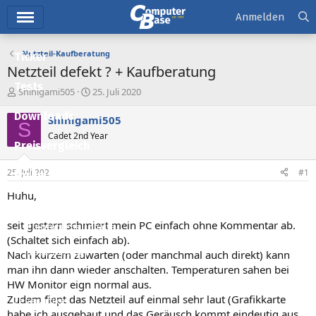
Hauptmenü
Anmelden
Netzteil-Kaufberatung
Ticker
Netzteil defekt ? + Kaufberatung
Tests
E
E
Shinigami505
25. Juli 2020
r
r
Downloads
s
s
Shinigami505
S
t
t
Cadet 2nd Year
e
e
Preisvergleich
l
l
l
l
25. Juli 2020
#1
Forum
e
t
r
a
Huhu,
Aktuelles
m
seit gestern schmiert mein PC einfach ohne Kommentar ab.
Empfohlene Inhalte
(Schaltet sich einfach ab).
Neue Beiträge
Nach kurzem zuwarten (oder manchmal auch direkt) kann
man ihn dann wieder anschalten. Temperaturen sahen bei
Neueste Aktivitäten
HW Monitor eign normal aus.
Zudem fiept das Netzteil auf einmal sehr laut (Grafikkarte
Leserartikel
habe ich ausgebaut und das Geräusch kommt eindeutig aus