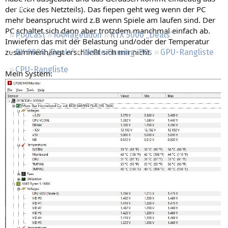
Regeln
der Ecke des Netzteils). Das fiepen geht weg wenn der PC
mehr beansprucht wird z.B wenn Spiele am laufen sind. Der
PC schaltet sich dann aber trotzdem manchmal einfach ab.
Podcast
RAMageddon
RTX 5000 „Deals“
Inwiefern das mit der Belastung und/oder der Temperatur
zusammenhängt erschließt sich mir nicht.
RX 9000 „Deals“
Ideale Gaming-PCs
GPU-Rangliste
CPU-Rangliste
Mein System: