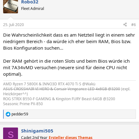
Robo32
Fleet Admiral
25. Juli 2020
#6
Die Wahrscheinlichkeit dass es am Netzteil liegt in einem sehr
niedrigem Bereich - da würde ich eher beim RAM, Bios bzw.
Bios Konfiguration suchen...
Der RAM gehört in die roten Slots und beim Bios würde ich
mit 7A34vMD versuchen (neuere sind für deine CPU nicht
optimal).
AMD Ryzen 7 5800X & INNO3D RTX 4070 Ti S @Wakü
ASUS CROSSHAIR VI HERO & Corsair Vengeance LED 4x8GB @3200
(expl.
Heizkörper^^)
ROG STRIX B550-F GAMING & Kingston FURY Beast 64GB @3200
Seasonic Prime PX-850
pedder59
R
e
a
Shinigami505
k
S
t
Cadet 2nd Year
Ersteller dieses Themas