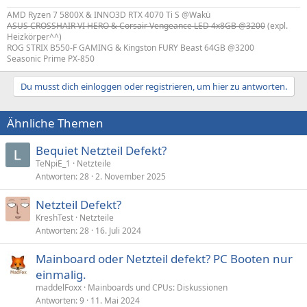
AMD Ryzen 7 5800X & INNO3D RTX 4070 Ti S @Wakü
ASUS CROSSHAIR VI HERO & Corsair Vengeance LED 4x8GB @3200
(expl.
Heizkörper^^)
ROG STRIX B550-F GAMING & Kingston FURY Beast 64GB @3200
Seasonic Prime PX-850
Du musst dich einloggen oder registrieren, um hier zu antworten.
Ähnliche Themen
Bequiet Netzteil Defekt?
TeNpiE_1
Netzteile
Antworten
28
2. November 2025
Netzteil Defekt?
KreshTest
Netzteile
Antworten
28
16. Juli 2024
Mainboard oder Netzteil defekt? PC Booten nur
einmalig.
maddelFoxx
Mainboards und CPUs: Diskussionen
Antworten
9
11. Mai 2024