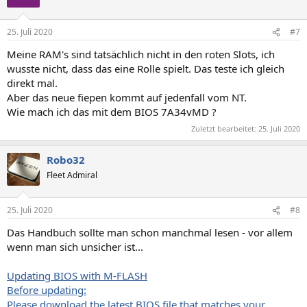
i
o
n
25. Juli 2020
#7
e
n
Meine RAM's sind tatsächlich nicht in den roten Slots, ich
:
wusste nicht, dass das eine Rolle spielt. Das teste ich gleich
direkt mal.
Aber das neue fiepen kommt auf jedenfall vom NT.
Wie mach ich das mit dem BIOS 7A34vMD ?
Zuletzt bearbeitet:
25. Juli 2020
Robo32
Fleet Admiral
25. Juli 2020
#8
Das Handbuch sollte man schon manchmal lesen - vor allem
wenn man sich unsicher ist...
Updating BIOS with M-FLASH
Before updating:
Please download the latest BIOS file that matches your