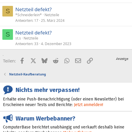
Netzteil defekt?
S
*Schneiderlein*
Netzteile
Antworten
17
25. März 2024
Netzteil defekt?
S
st.s
Netzteile
Antworten
33
4. Dezember 2023
Facebook
X (Twitter)
Bluesky
Reddit
WhatsApp
E-Mail
Link
Teilen:
Netzteil-Kaufberatung
Nichts mehr verpassen!
Erhalte eine Push-Benachrichtigung (oder einen Newsletter) bei
Erscheinen neuer Tests und Berichte:
Jetzt anmelden!
Warum Werbebanner?
ComputerBase berichtet unabhängig und verkauft deshalb keine