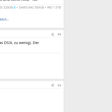
 WD 320GB
B
+ SAMSUNG 500GB + WD 1.5TB
itch...
#8
as DS3L zu wenig). Der
#9