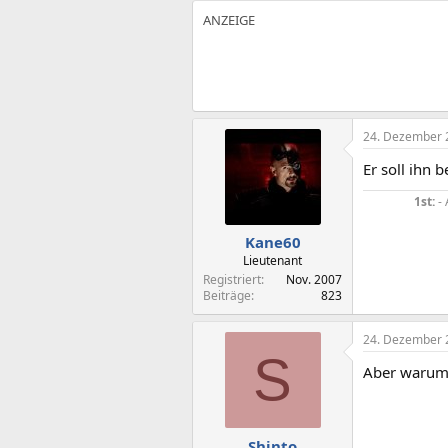
24. Dezember 
Er soll ihn 
1st:
- 
Kane60
Lieutenant
Registriert
Nov. 2007
Beiträge
823
24. Dezember 
S
Aber warum i
Shinto