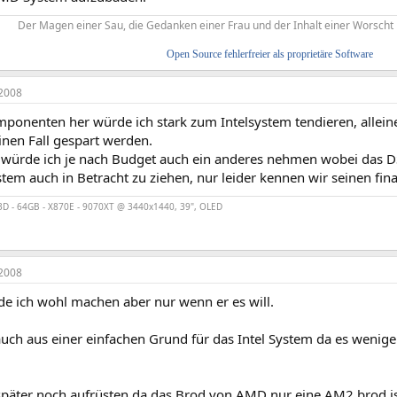
Der Magen einer Sau, die Gedanken einer Frau und der Inhalt einer Worscht 
Open Source fehlerfreier als proprietäre Software
2008
ponenten her würde ich stark zum Intelsystem tendieren, alleine
einen Fall gespart werden.
würde ich je nach Budget auch ein anderes nehmen wobei das DS3L
em auch in Betracht zu ziehen, nur leider kennen wir seinen fin
D - 64GB - X870E - 9070XT @ 3440x1440, 39", OLED
2008
de ich wohl machen aber nur wenn er es will.
auch aus einer einfachen Grund für das Intel System da es wenige
 später noch aufrüsten da das Brod von AMD nur eine AM2 brod is