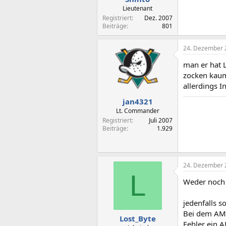
Lieutenant
Registriert
Dez. 2007
Beiträge
801
24. Dezember 
man er hat L
zocken kaum
allerdings In
jan4321
Lt. Commander
Registriert
Juli 2007
Beiträge
1.929
24. Dezember 
L
Weder noch
jedenfalls s
Bei dem AMD
Lost_Byte
Fehler ein 