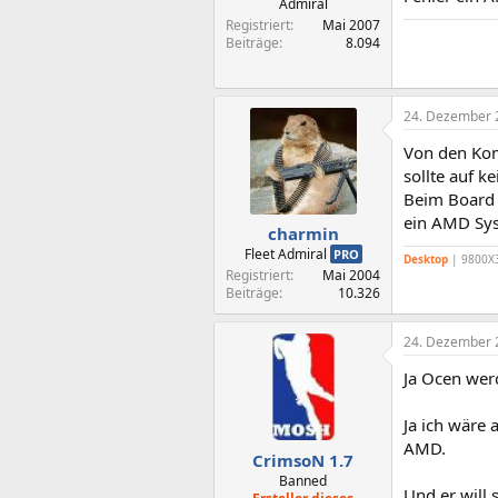
Admiral
Registriert
Mai 2007
Beiträge
8.094
24. Dezember 
Von den Kom
sollte auf k
Beim Board 
ein AMD Syst
charmin
Fleet Admiral
PRO
Desktop
| 9800X3
Registriert
Mai 2004
Beiträge
10.326
24. Dezember 
Ja Ocen wer
Ja ich wäre 
AMD.
CrimsoN 1.7
Banned
Und er will