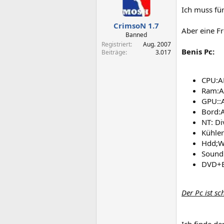
Ich muss fü
CrimsoN 1.7
Aber eine F
Banned
Registriert
Aug. 2007
Benis Pc:
Beiträge
3.017
CPU:A
Ram:A
GPU::
Bord:
NT: D
Kühle
Hdd;W
Sound
DVD+B
Der Pc ist s