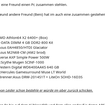
r eine Freund einen Pc zusammen stehlen.
reund andere Freund (Beni) hat im auch eine zusammen gestehen
MD Athlon64 X2 6400+ (Box)
-DATA DIMM 4 GB DDR2-800 Kit
Asus EAH4850/HTDI Glaciator
Asus M2N68-CM (AM2 brod)
iverse AXP Simple Power 500W
r:Scythe Mugen SCINF-1000
estern Digital WD6400AAKS 640 GB
:Hercules Gamesurround Muse LT World
renner:Asus DRW-2014S1T + LiteOn SOHD-16D3S
chon Leider schon bestehle er würde im aber zurück schicken.