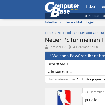
Ticker
Te
Podcast
Aktuelles
Leserartikel
Regeln
Foren
Notebooks und Desktop-Comput
Neuer Pc für meinen F
E
E
CrimsoN 1.7
24. Dezember 2008
r
r
s
Welchen Pc würde ihr neh
s
t
t
Beni @ AMD
e
e
l
l
Crimson @ Intel
l
l
e
t
Umfrageteilnehmer
31
Umfrage geschl
r
a
m
24. Dezember 
Ja Hallo