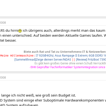
2008
RS du hirni
ich übrigens auch, allerdings merkt man das kau
 einen unterschied. Auf beiden werden Aktuelle Games laufen. W
tel besser.
Biete auch Rat und Tat zu Unternehmens-IT & Netzwerke
I7 920@4Ghz; Asus Rampage II Extrem; 6GB DDR3 16
Meine Höllenmaschine:
[Sammelthread]Zeige deinen Server/NDAS
||
[Review] FritzBox! 739
Es gibt kein großes Genie ohne einen Schuß Verrückthe
-!IHK Geprüfter Fachinformatiker Systemintegration since
2008
o lange ich nicht weiß, wie groß sein Budget ist.
 System sind einige eher Suboptimale Hardwarekomponenten verb
AMD System aufzubauen.