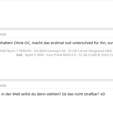
2008
behalten! Ohne OC, macht das erstmal null unterschied für ihn, z
AMD Ryzen 7 7800X3D - GA-B650 Gaming X AX - 32 GB Corsair Vengeance 6400 CL
2nd:
- Ryzen 5 3600 - Asus Prime B450-A II - 32 GB G.Skill @ 3GHZ CL
2008
n der Welt willst du denn stehlen? Ist das nicht strafbar? xD