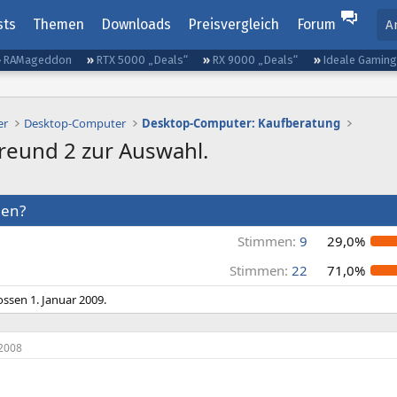
sts
Themen
Downloads
Preisvergleich
Forum
A
RAMageddon
RTX 5000 „Deals“
RX 9000 „Deals“
Ideale Gamin
er
Desktop-Computer
Desktop-Computer: Kaufberatung
reund 2 zur Auswahl.
men?
Stimmen:
9
29,0%
Stimmen:
22
71,0%
ossen
1. Januar 2009
.
2008