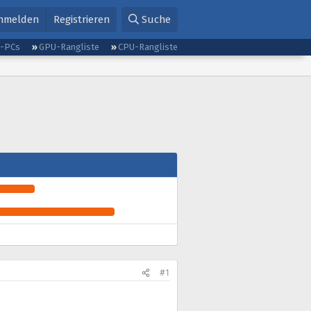
nmelden
Registrieren
Suche
g-PCs
GPU-Rangliste
CPU-Rangliste
#1