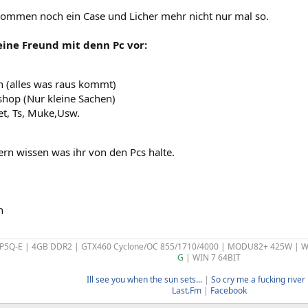
ommen noch ein Case und Licher mehr nicht nur mal so.
ine Freund mit denn Pc vor:
 (alles was raus kommt)
hop (Nur kleine Sachen)
et, Ts, Muke,Usw.
rn wissen was ihr von den Pcs halte.
n
 P5Q-E | 4GB DDR2 | GTX460 Cyclone/OC 855/1710/4000 | MODU82+ 425W |
G
| WIN 7 64BIT
Ill see you when the sun sets...
|
So cry me a fucking river b
Last.Fm
|
Facebook