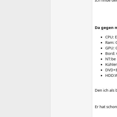
Ich finde d
Da gegen m
CPU: 
Ram: 
GPU: 
Bord:
NT:be 
Kühler
DVD+B
HDD:W
Den ich als 
Er hat scho