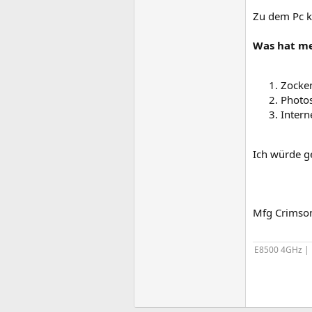
Zu dem Pc k
Was hat me
Zocken
Photos
Intern
Ich würde ge
Mfg Crimso
E8500 4GHz |