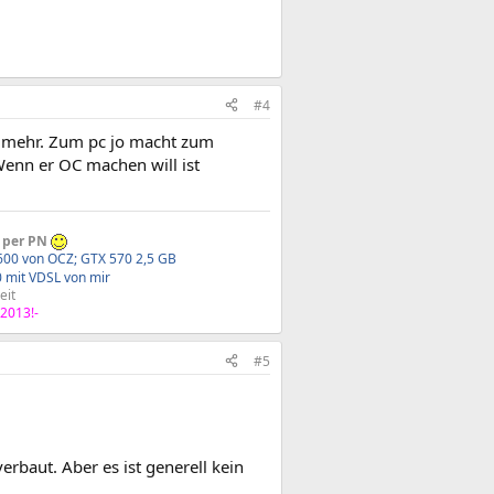
#4
m mehr. Zum pc jo macht zum
enn er OC machen will ist
n per PN
00 von OCZ; GTX 570 2,5 GB
0 mit VDSL von mir
it​
 2013!-
#5
aut. Aber es ist generell kein