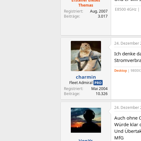
Ersteller dieses
Themas
E8500 4GHz |
Registriert
Aug. 2007
Beiträge
3.017
24. Dezember 
Ich denke d
Stromverbra
Desktop
| 9800X3
charmin
Fleet Admiral
PRO
Registriert
Mai 2004
Beiträge
10.326
24. Dezember 
Auch ohne OC
Würde klar d
Und Übertak
MfG
.VonYc.