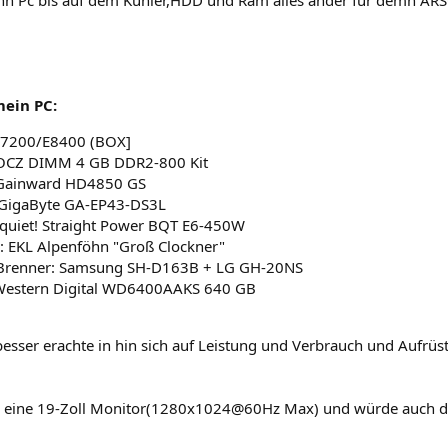
enn Pc bis auf dem Kühler,HDD und Ram alles ander für demn AR
ein PC:
E7200/E8400 (BOX]
OCZ DIMM 4 GB DDR2-800 Kit
Gainward HD4850 GS
 GigaByte GA-EP43-DS3L
quiet! Straight Power BQT E6-450W
: EKL Alpenföhn "Groß Clockner"
renner: Samsung SH-D163B + LG GH-20NS
estern Digital WD6400AAKS 640 GB
besser erachte in hin sich auf Leistung und Verbrauch und Aufrüst
n eine 19-Zoll Monitor(1280x1024@60Hz Max) und würde auch d