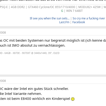
 P5Q-E | 4GB DDR2 | GTX460 Cyclone/OC 855/1710/4000 | MODU82+ 425W |
G
| WIN 7 64BIT
Ill see you when the sun sets...
|
So cry me a fucking river b
Last.Fm
|
Facebook
2008
as OC mit beiden Systemen nur begrenzt möglich ist (ich kenne d
uch ist IMO absolut zu vernachlässigen.
D - 64GB - X870E - 9070XT @ 3440x1440, 39", OLED
2008
 wäre der Intel ein gutes Stück schneller.
ie Intel Variante nehmen.
ten ist beim E8400 wirklich ein Kinderspiel