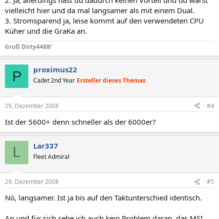
2. Ja, allerdings hast du dadurch keinen Vorteil und du wärst
vielleicht hier und da mal langsamer als mit einem Dual.
3. Stromsparend ja, leise kommt auf den verwendeten CPU
Küher und die GraKa an.
Gruß Dirty4488!
proximus22
P
Cadet 2nd Year
Ersteller dieses Themas
29. Dezember 2008
#4
Ist der 5600+ denn schneller als der 6000er?
Lar337
L
Fleet Admiral
29. Dezember 2008
#5
Nö, langsamer. Ist ja bis auf den Taktunterschied identisch.
An und für sich sehe ich auch kein Problem daran, das MSI