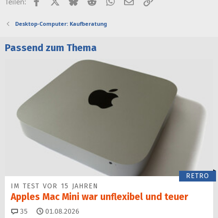
Facebook
X (Twitter)
Bluesky
Reddit
WhatsApp
E-Mail
Link
Teilen:
Desktop-Computer: Kaufberatung
Passend zum Thema
RETRO
IM TEST VOR 15 JAHREN
Apples Mac Mini war unflexibel und teuer
Kommentare
35
01.08.2026