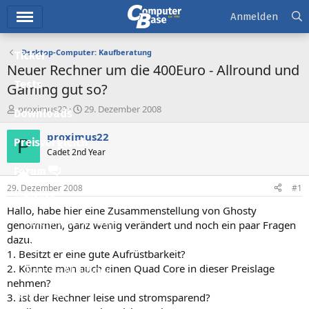
Hauptmenü
Anmelden
Desktop-Computer: Kaufberatung
Ticker
Neuer Rechner um die 400Euro - Allround und
Tests
Gaming gut so?
E
E
proximus22
29. Dezember 2008
Downloads
r
r
s
s
proximus22
P
Preisvergleich
t
t
Cadet 2nd Year
e
e
l
l
Forum
l
l
29. Dezember 2008
#1
e
t
Aktuelles
r
a
Hallo, habe hier eine Zusammenstellung von Ghosty
m
Empfohlene Inhalte
genommen, ganz wenig verändert und noch ein paar Fragen
dazu.
Neue Beiträge
1. Besitzt er eine gute Aufrüstbarkeit?
2. Könnte man auch einen Quad Core in dieser Preislage
Neueste Aktivitäten
nehmen?
Leserartikel
3. Ist der Rechner leise und stromsparend?