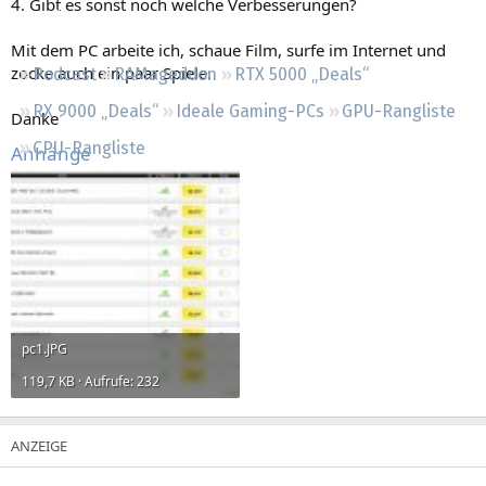
4. Gibt es sonst noch welche Verbesserungen?
Regeln
Mit dem PC arbeite ich, schaue Film, surfe im Internet und
zocke auch ein paar Spiele.
Podcast
RAMageddon
RTX 5000 „Deals“
RX 9000 „Deals“
Ideale Gaming-PCs
GPU-Rangliste
Danke
CPU-Rangliste
Anhänge
pc1.JPG
119,7 KB · Aufrufe: 232