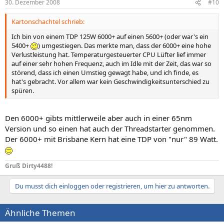
30. Dezember 2008
#10
Kartonschachtel schrieb:
Ich bin von einem TDP 125W 6000+ auf einen 5600+ (oder war's ein
5400+
) umgestiegen. Das merkte man, dass der 6000+ eine hohe
Verlustleistung hat. Temperaturgesteuerter CPU Lüfter lief immer
auf einer sehr hohen Frequenz, auch im Idle mit der Zeit, das war so
störend, dass ich einen Umstieg gewagt habe, und ich finde, es
hat's gebracht. Vor allem war kein Geschwindigkeitsunterschied zu
spüren.
Den 6000+ gibts mittlerweile aber auch in einer 65nm
Version und so einen hat auch der Threadstarter genommen.
Der 6000+ mit Brisbane Kern hat eine TDP von "nur" 89 Watt.
Gruß Dirty4488!
Du musst dich einloggen oder registrieren, um hier zu antworten.
Ähnliche Themen