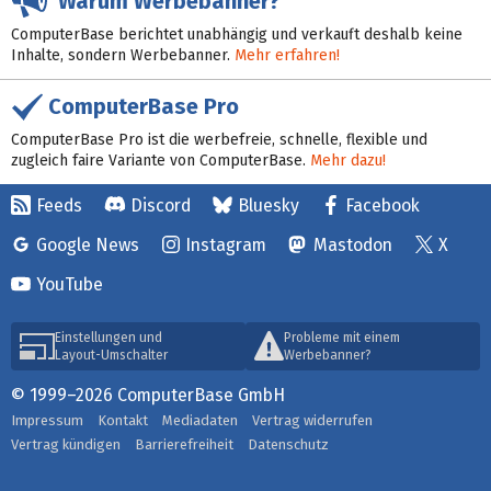
Warum Werbebanner?
ComputerBase berichtet unabhängig und verkauft deshalb keine
Inhalte, sondern Werbebanner.
Mehr erfahren!
ComputerBase Pro
ComputerBase Pro ist die werbefreie, schnelle, flexible und
zugleich faire Variante von ComputerBase.
Mehr dazu!
Feeds
Discord
Bluesky
Facebook
Google News
Instagram
Mastodon
X
YouTube
Einstellungen und
Probleme mit einem
Layout-Umschalter
Werbebanner?
© 1999–2026 ComputerBase GmbH
Impressum
Kontakt
Mediadaten
Vertrag widerrufen
Vertrag kündigen
Barrierefreiheit
Datenschutz