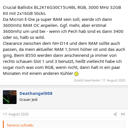
Crucial Ballistix BL2K16G30C15U4BL RGB, 3000 MHz 32GB
Kit mit 2x16GB Sticks.
Da Micron E-Die ja super RAM sein soll, werde ich dann
3600mhz RAM OC anpeilen. Ggf. mehr, aber erstmal
3600mhz um und bei - wenn ich Pech hab sind es dann 3400
oder so, halb so wild.
Clearance zwischen dem NH-D14 und dem RAM sollte auch
passen, da mein aktueller RAM 1,5mm höher ist und das auch
ging. Beim B550 werden dann anscheinend ja immer von
rechts schauen Slot 1 und 3 benutzt, heißt vielleicht habe ich
sogar noch was vom RGB, wenn nicht, dann halt in ein paar
Monaten mit einem anderen Kühler
Zuletzt bearbeitet:
17. August 2020
Deathangel008
Grauer Jedi
17. August 2020
#8
Tamron schrieb: