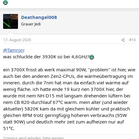
Deathangel008
Grauer Jedi
17. August 2020
#10
@Tamron
:
was schluckte der 3930K so bei 4,6GHz?
ein 3700X frisst ab werk maximal 90W, "problem" ist hier, wie
auch bei den anderen Zen2-CPUs, die wärmeübertragung im
inneren. durch die 7nm hat man da einfach viel wärme auf
wenig fläche. ich hatte ende 19 kurz nen 3700X hier, der
wurde mit nem NH-D15 mit langsam drehenden lüftern bei
nem CB R20-durchlauf 67°C warm. mein alter (und wieder
aktueller) 5820K kam da mit gleichem kühler und praktisch
gleichen RPM trotz geringfügig höheren verbrauchs (95W
statt 90W) und deutlich mehr zeit zum aufheizen nur auf
51°C.
Signatur wird geladen, bitte warten...