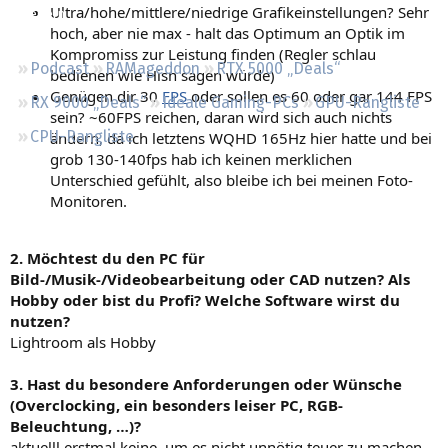
Ultra/hohe/mittlere/niedrige Grafikeinstellungen? Sehr
Regeln
hoch, aber nie max - halt das Optimum an Optik im
Kompromiss zur Leistung finden (Regler schlau
Podcast
RAMageddon
RTX 5000 „Deals“
bedienen wie Hisn sagen würde)
Genügen dir 30
FPS
oder sollen es 60 oder gar 144 FPS
RX 9000 „Deals“
Ideale Gaming-PCs
GPU-Rangliste
sein? ~60FPS reichen, daran wird sich auch nichts
CPU-Rangliste
ändern, da ich letztens WQHD 165Hz hier hatte und bei
grob 130-140fps hab ich keinen merklichen
Unterschied gefühlt, also bleibe ich bei meinen Foto-
Monitoren.
2. Möchtest du den PC für
Bild-/Musik-/Videobearbeitung oder CAD nutzen? Als
Hobby oder bist du Profi? Welche Software wirst du
nutzen?
Lightroom als Hobby
3. Hast du besondere Anforderungen oder Wünsche
(Overclocking, ein besonders leiser PC, RGB-
Beleuchtung, …)?
aktuelll erstmal keine, um es nicht unnötig teuer zu machen.