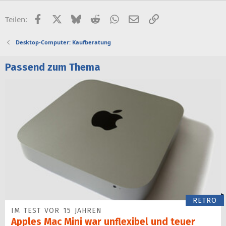
Facebook
X (Twitter)
Bluesky
Reddit
WhatsApp
E-Mail
Link
Teilen:
Desktop-Computer: Kaufberatung
Passend zum Thema
RETRO
IM TEST VOR 15 JAHREN
Apples Mac Mini war unflexibel und teuer