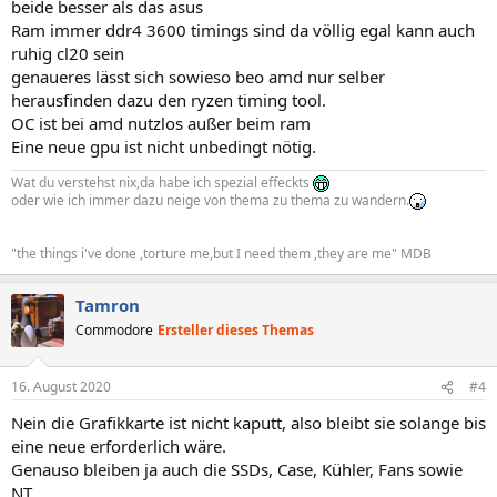
beide besser als das asus
Ram immer ddr4 3600 timings sind da völlig egal kann auch
ruhig cl20 sein
genaueres lässt sich sowieso beo amd nur selber
herausfinden dazu den ryzen timing tool.
OC ist bei amd nutzlos außer beim ram
Eine neue gpu ist nicht unbedingt nötig.
Wat du verstehst nix,da habe ich spezial effeckts
oder wie ich immer dazu neige von thema zu thema zu wandern.
"the things i've done ,torture me,but I need them ,they are me" MDB
Tamron
Commodore
Ersteller dieses Themas
16. August 2020
#4
Nein die Grafikkarte ist nicht kaputt, also bleibt sie solange bis
eine neue erforderlich wäre.
Genauso bleiben ja auch die SSDs, Case, Kühler, Fans sowie
NT.