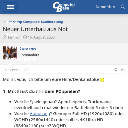
Hauptmenü
Anmelden
Desktop-Computer: Kaufberatung
Ticker
Neuer Unterbau aus Not
Tests
E
E
Tamron
16. August 2020
r
r
Downloads
s
s
Tamron
t
t
Commodore
e
e
Preisvergleich
l
l
l
l
16. August 2020
#1
Forum
e
t
r
a
Moin Leute, ich bitte um eure Hilfe/Denkanstöße
Aktuelles
m
1. Möchtest du mit dem PC spielen?
Empfohlene Inhalte
Welche Spiele genau? Apex Legends, Trackmania,
Neue Beiträge
eventuell auch mal wieder ein Battlefield 5 oder 6 dann
Neueste Aktivitäten
Welche
Auflösung
? Genügen Full HD (1920x1080) oder
WQHD (2560x1440) oder soll es 4K Ultra HD
Leserartikel
(3840x2160) sein? WQHD