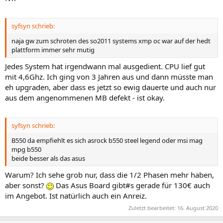
syfsyn schrieb:
naja gw zum schroten des so2011 systems xmp oc war auf der hedt
plattform immer sehr mutig
Jedes System hat irgendwann mal ausgedient. CPU lief gut
mit 4,6Ghz. Ich ging von 3 Jahren aus und dann müsste man
eh upgraden, aber dass es jetzt so ewig dauerte und auch nur
aus dem angenommenen MB defekt - ist okay.
syfsyn schrieb:
B550 da empfiehlt es sich asrock b550 steel legend oder msi mag
mpg b550
beide besser als das asus
Warum? Ich sehe grob nur, dass die 1/2 Phasen mehr haben,
aber sonst?
Das Asus Board gibt#s gerade für 130€ auch
im Angebot. Ist natürlich auch ein Anreiz.
Zuletzt bearbeitet:
16. August 2020