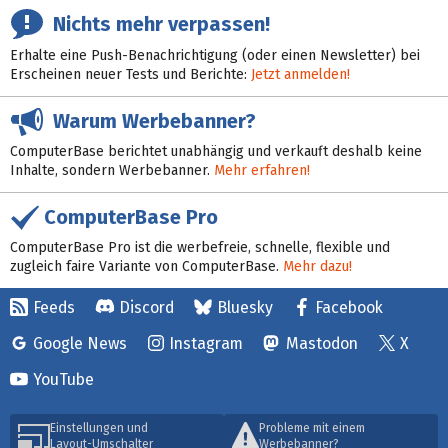
Nichts mehr verpassen!
Erhalte eine Push-Benachrichtigung (oder einen Newsletter) bei
Erscheinen neuer Tests und Berichte:
Jetzt anmelden!
Warum Werbebanner?
ComputerBase berichtet unabhängig und verkauft deshalb keine
Inhalte, sondern Werbebanner.
Mehr erfahren!
ComputerBase Pro
ComputerBase Pro ist die werbefreie, schnelle, flexible und
zugleich faire Variante von ComputerBase.
Mehr dazu!
Feeds
Discord
Bluesky
Facebook
Google News
Instagram
Mastodon
X
YouTube
Einstellungen und
Probleme mit einem
Layout-Umschalter
Werbebanner?