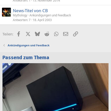
Antworten
1
15. November 2014
News-Titel von CB
Mythology
Ankündigungen und Feedback
Antworten
7
18. April 2003
Facebook
X (Twitter)
Bluesky
Reddit
WhatsApp
E-Mail
Link
Teilen:
Ankündigungen und Feedback
Passend zum Thema