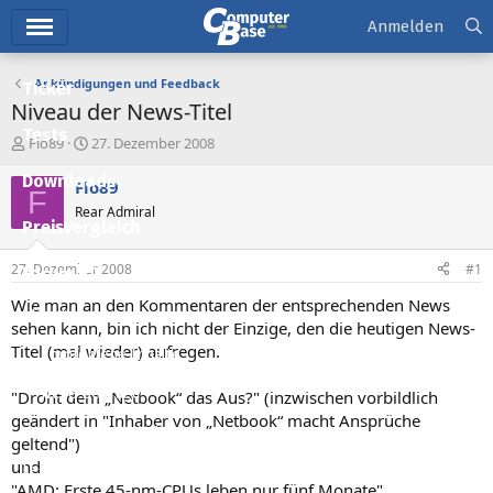
Hauptmenü
Anmelden
Ankündigungen und Feedback
Ticker
Niveau der News-Titel
Tests
E
E
Flo89
27. Dezember 2008
r
r
Downloads
s
s
Flo89
F
t
t
Rear Admiral
e
e
Preisvergleich
l
l
l
l
27. Dezember 2008
#1
Forum
e
t
r
a
Wie man an den Kommentaren der entsprechenden News
Aktuelles
m
sehen kann, bin ich nicht der Einzige, den die heutigen News-
Titel (mal wieder) aufregen.
Empfohlene Inhalte
Neue Beiträge
"Droht dem „Netbook“ das Aus?" (inzwischen vorbildlich
geändert in "Inhaber von „Netbook“ macht Ansprüche
Neueste Aktivitäten
geltend")
und
Leserartikel
"AMD: Erste 45-nm-CPUs leben nur fünf Monate"