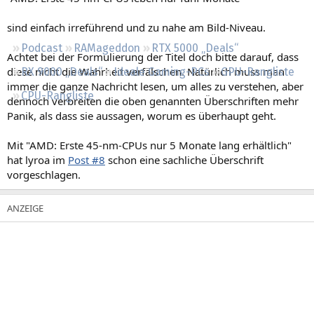
Regeln
sind einfach irreführend und zu nahe am Bild-Niveau.
Podcast
RAMageddon
RTX 5000 „Deals“
Achtet bei der Formulierung der Titel doch bitte darauf, dass
diese nicht die Wahrheit verfälschen. Natürlich muss man
RX 9000 „Deals“
Ideale Gaming-PCs
GPU-Rangliste
immer die ganze Nachricht lesen, um alles zu verstehen, aber
CPU-Rangliste
dennoch verbreiten die oben genannten Überschriften mehr
Panik, als dass sie aussagen, worum es überhaupt geht.
Mit "AMD: Erste 45-nm-CPUs nur 5 Monate lang erhältlich"
hat lyroa im
Post #8
schon eine sachliche Überschrift
vorgeschlagen.