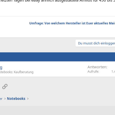
 letzten Tagen bei eBay ähnlich ausgestattete Amilos für 450 bi
Umfrage: Von welchem Hersteller ist Euer aktuelles Ma
Du musst dich einloggen
g
Antworten
Aufrufe
1.
otebooks: Kaufberatung
sApp
E-Mail
Link
er
Notebooks