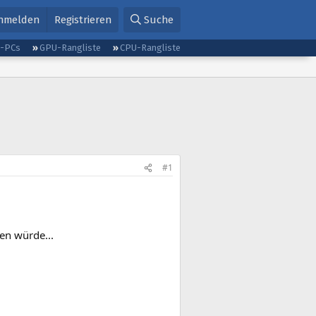
nmelden
Registrieren
Suche
g-PCs
GPU-Rangliste
CPU-Rangliste
#1
en würde...