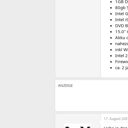
1GB D
80gb 
Intel 
Intel 
DVD B
15.0" 
Akku c
nahez
inkl 
Intel
Firewi
ca. 2 J
17. August 200