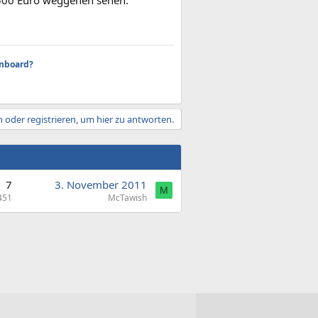
s 500 Euro weggehen sehen.
inboard?
 oder registrieren, um hier zu antworten.
7
3. November 2011
M
451
McTawish