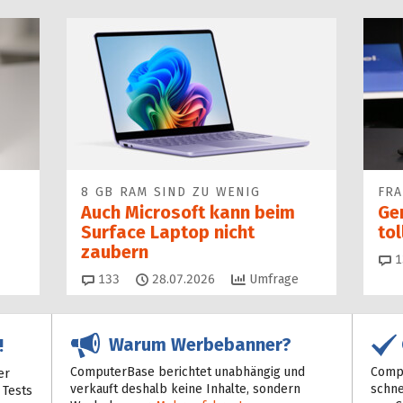
8 GB RAM SIND ZU WENIG
FR
Auch Microsoft kann beim
Ge
Surface Laptop nicht
to
zaubern
1
Kommentare
133
28.07.2026
Umfrage
Warum Werbebanner?
!
ComputerBase berichtet unabhängig und
Compu
er
verkauft deshalb keine Inhalte, sondern
schne
 Tests