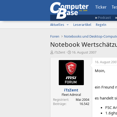
Ticker
Te
Podcast
Aktuelles
Leserartikel
Regeln
Foren
Notebooks und Desktop-Comput
Notebook Wertschätzu
E
E
iTzZent
16. August 2007
r
r
s
s
16. August 200
t
t
Moin,
e
e
l
l
l
l
e
t
ein Freund 
iTzZent
r
a
m
Fleet Admiral
es handelt s
Registriert
Mai 2004
Beiträge
16.542
FSC A
1.6gh