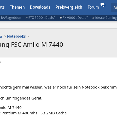
sts
Themen
Downloads
Preisvergleich
Forum
A
RAMageddon
RTX 5000 „Deals“
RX 9000 „Deals“
Ideale Gamin
er
Notebooks
ng FSC Amilo M 7440
7
möchte gern mal wissen, was er noch für sein Notebook bekomm
ich um folgendes Gerät.
milo M 7440
z Pentium M 400mhz FSB 2MB Cache