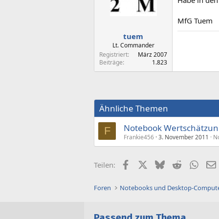
Habe in den
MfG Tuem
tuem
Lt. Commander
Registriert
März 2007
Beiträge
1.823
Ähnliche Themen
Notebook Wertschätzun
F
Frankie456
3. November 2011
N
Facebook
X (Twitter)
Bluesky
Reddit
What
Teilen:
Foren
Notebooks und Desktop-Comput
Passend zum Thema