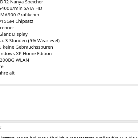
DR2 Nanya Speicher
5400u/min SATA HD
GMA900 Grafikchip
i915GM Chipsatz
renner
Glanz Display
a. 3 Stunden (5% Wearlevel)
u keine Gebrauchsspuren
Windows XP Home Edition
 2200BG WLAN
re
ahre alt
7