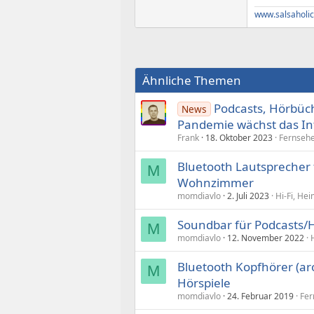
www.salsaholic
Ähnliche Themen
Podcasts, Hörbüch
News
Pandemie wächst das In
Frank
18. Oktober 2023
Fernsehe
Bluetooth Lautsprecher 
M
Wohnzimmer
momdiavlo
2. Juli 2023
Hi-Fi, He
Soundbar für Podcasts/H
M
momdiavlo
12. November 2022
Bluetooth Kopfhörer (ar
M
Hörspiele
momdiavlo
24. Februar 2019
Fer