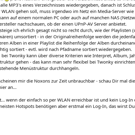
alle MP3's eines Verzeichnisses wiedergegeben, danach ist Schlu
 WLAN gehen soll, muss irgendwo im Netz ein Media-Server wie z
 kann auf einem normalen PC oder auch auf manchen NAS (Netzwer
rsteller nachschauen, ob der einen UPnP-AV Server anbietet.
teige ich ehrlich gesagt nicht so recht durch, wie der Playlisten 
wären) umsortiert - in der Originalreihenfolge werden die jedenfa
eren Alben in einer Playlist die Reihenfolge der Alben durcheinan
chtig sortiert - evtl. wird nach Pfadname sortiert wiedergegeben.
bei Twonky kann über diverse Kriterien wie Interpret, Album, Jahr
truktur gehen - das kann man sehr flexibel bei Twonky einrichte
stehende Menüstruktur durchhangeln.
scheinen mir die Noxons zur Zeit unbrauchbar - schau Dir mal di
er an...
... wenn der einfach so per WLAN erreichbar ist und kein Log-In
meisten Hotspots benötigen aber erstmal ein Log-In, das wirst 
.