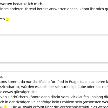
tworten bedanke ich mich.
 einem anderen Thread bereits antworten geben, könnt ihr mich g
xten
au,
ons kommt da nur das iRadio for iPod in Frage, da die anderen 
rzichtbar ist, würden es auch der schnuckelige Cube oder das no
ie etwas günstiger sind.
von Hörbüchern könnte dann direkt vom Stick laufen - solang di
uch in der richtigen Reihenfolge kein Problem sein (ansonsten w
ll
). Die Auswahl erfolgt über die Verzeichnisstruktur, es werd