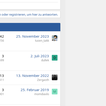
 oder registrieren, um hier zu antworten.
42
25. November 2023
256
tusen_takk
3
2. Juli 2023
D
699
dullek
13
13. November 2022
411
Zergasth
3
25. Februar 2019
M
901
momdiavlo