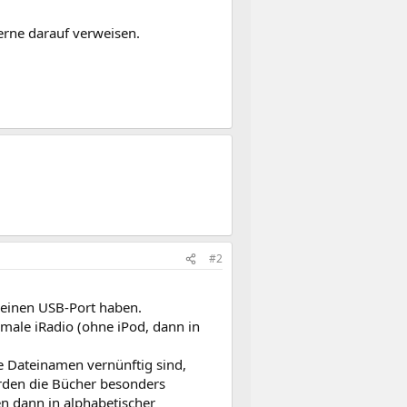
erne darauf verweisen.
#2
keinen USB-Port haben.
rmale iRadio (ohne iPod, dann in
e Dateinamen vernünftig sind,
erden die Bücher besonders
en dann in alphabetischer