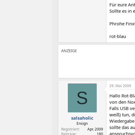
Für eure An
Sollte es in
Phrohe Fin
rot-blau
29. Mai 2009
S
Hallo Rot-Bl
von den Nox
Falls USB ve
weiß) tun, d
salsaholic
Wiedergabe 
Ensign
sollte das a
Registriert
Apr. 2009
anspruchsvo
Beiträge
180