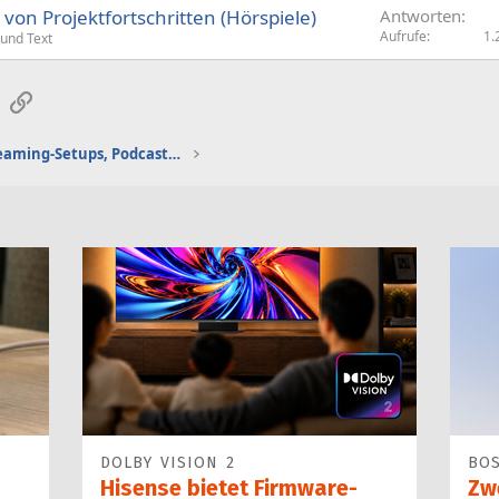
on Projektfortschritten (Hörspiele)
Antworten
Aufrufe
1.
 und Text
sApp
E-Mail
Link
Gaming-Audio, Streaming-Setups, Podcasting etc.
DOLBY VISION 2
BO
Hisense bietet Firmware-
Zw