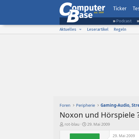
Ticker
Te
Podcast
Aktuelles
Leserartikel
Regeln
Foren
Peripherie
Noxon und Hörspiele 
E
E
rot-blau
29. Mai 2009
r
r
s
s
29. Mai 2009