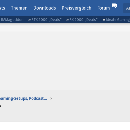
sts
Themen
Downloads
Preisvergleich
Forum
A
RAMageddon
RTX 5000 „Deals“
RX 9000 „Deals“
Ideale Gamin
Gaming-Audio, Streaming-Setups, Podcasting etc.
?