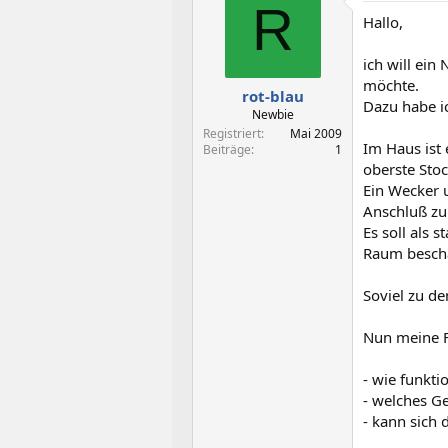
t
t
R
Hallo,
e
e
l
l
l
l
ich will ei
e
t
möchte.
rot-blau
r
a
Dazu habe i
m
Newbie
Registriert
Mai 2009
Im Haus ist
Beiträge
1
oberste Sto
Ein Wecker 
Anschluß zu
Es soll als 
Raum bescha
Soviel zu d
Nun meine 
- wie funkti
- welches G
- kann sich