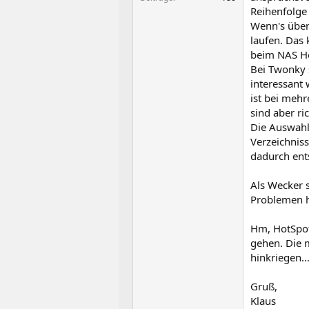
Reihenfolge 
Wenn's über
laufen. Das
beim NAS He
Bei Twonky s
interessant 
ist bei mehr
sind aber ri
Die Auswahl 
Verzeichniss
dadurch ent
Als Wecker 
Problemen hi
Hm, HotSpot
gehen. Die 
hinkriegen..
Gruß,
Klaus