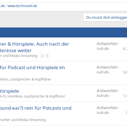
.de
/
www.technoviel.de
Du musst dich einloggen
er & Hörspiele: Auch nach der
Antworten
Aufrufe
6.
teresse weiter
r und Media-Streaming
2
3
für Podcast und Hörspiele im
Antworten
Aufrufe
3.
imkino, Lautsprecher & Kopfhörer
örspiele
Antworten
Aufrufe
1.
Hi-Fi, Heimkino, Lautsprecher & Kopfhörer
ound-ear?) rein für Potcasts und
Antworten
Aufrufe
nseher und Media-Streaming