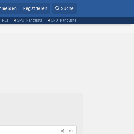
nmelden
Registrieren
Suche
g-PCs
GPU-Rangliste
CPU-Rangliste
#1