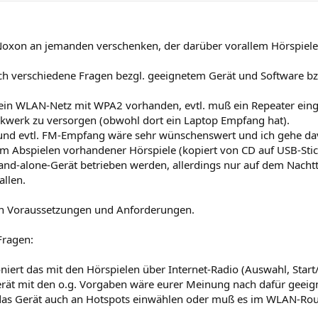
n Noxon an jemanden verschenken, der darüber vorallem Hörspiel
ch verschiedene Fragen bezgl. geeignetem Gerät und Software bzw
 ein WLAN-Netz mit WPA2 vorhanden, evtl. muß ein Repeater ein
ckwerk zu versorgen (obwohl dort ein Laptop Empfang hat).
und evtl. FM-Empfang wäre sehr wünschenswert und ich gehe da
m Abspielen vorhandener Hörspiele (kopiert von CD auf USB-Stick)
stand-alone-Gerät betrieben werden, allerdings nur auf dem Nach
llen.
en Voraussetzungen und Anforderungen.
Fragen:
oniert das mit den Hörspielen über Internet-Radio (Auswahl, Start/S
erät mit den o.g. Vorgaben wäre eurer Meinung nach dafür geeig
 das Gerät auch an Hotspots einwählen oder muß es im WLAN-Rout