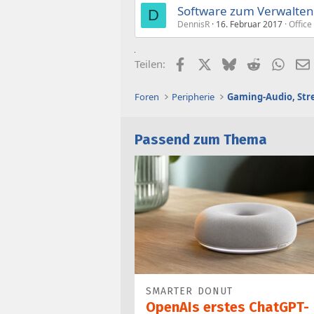
Software zum Verwalten v
D
DennisR
16. Februar 2017
Office
Facebook
X (Twitter)
Bluesky
Reddit
What
Teilen:
Foren
Peripherie
Passend zum Thema
SMARTER DONUT
OpenAIs erstes ChatGPT-