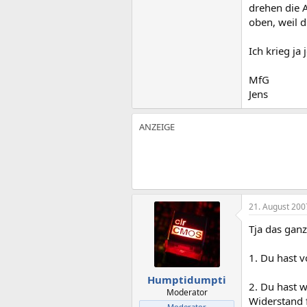
drehen die 
oben, weil 
Ich krieg ja
MfG
Jens
21. August 200
Tja das ganz
1. Du hast 
Humptidumpti
2. Du hast 
Moderator
Widerstand f
Moderator