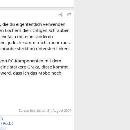
#7
e, die du eigententlich verwenden
len Löchern die richtigen Schrauben
 einfach mit einer anderen
ein, jedoch kommt nicht mehr raus.
raube steckt im untersten linken
ung von PC-Komponenten mit dem
st eine stärkere Graka, diese kommt
n werd, dass ich das Mobo noch
Zuletzt bearbeitet:
21. August 2007
GB
k Rock 2
500