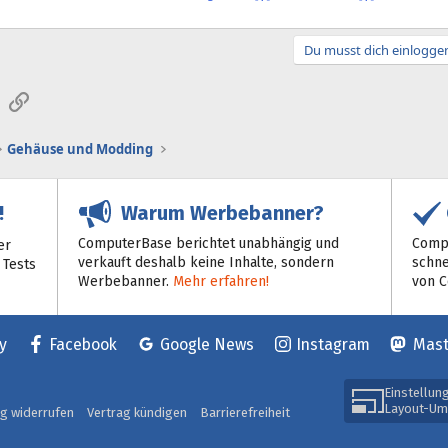
Du musst dich einloggen
sApp
E-Mail
Link
Gehäuse und Modding
Warum Werbebanner?
!
ComputerBase berichtet unabhängig und
Compu
er
verkauft deshalb keine Inhalte, sondern
schne
 Tests
Werbebanner.
Mehr erfahren!
von 
y
Facebook
Google News
Instagram
Mas
Einstellun
Layout-Um
ag widerrufen
Vertrag kündigen
Barrierefreiheit