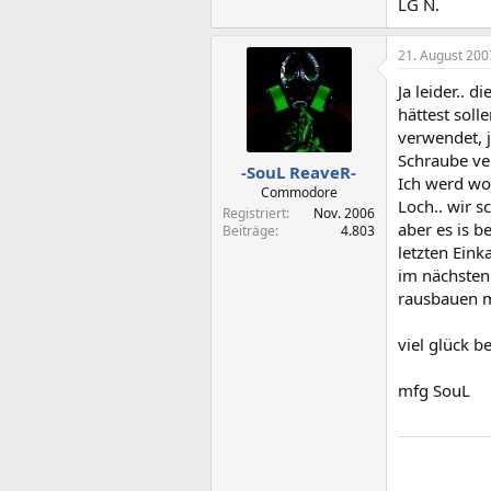
LG N.
21. August 200
Ja leider.. 
hättest soll
verwendet, j
Schraube ve
-SouL ReaveR-
Ich werd wo
Commodore
Loch.. wir 
Registriert
Nov. 2006
aber es is 
Beiträge
4.803
letzten Eink
im nächsten
rausbauen 
viel glück be
mfg SouL