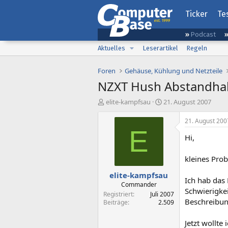
Ticker
Te
Podcast
Aktuelles
Leserartikel
Regeln
Foren
Gehäuse, Kühlung und Netzteile
NZXT Hush Abstandhalt
E
E
elite-kampfsau
21. August 2007
r
r
s
s
21. August 200
t
t
E
Hi,
e
e
l
l
l
l
kleines Prob
e
t
elite-kampfsau
r
a
Ich hab das
m
Commander
Schwierigkei
Registriert
Juli 2007
Beschreibun
Beiträge
2.509
Jetzt wollt