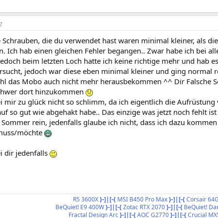
7
die Schrauben, die du verwendet hast waren minimal kleiner, als di
en. Ich hab einen gleichen Fehler begangen.. Zwar habe ich bei al
edoch beim letzten Loch hatte ich keine richtige mehr und hab es
rsucht, jedoch war diese eben minimal kleiner und ging normal r
hl das Mobo auch nicht mehr herausbekommen ^^ Dir Falsche Sch
schwer dort hinzukommen
bei mir zu glück nicht so schlimm, da ich eigentlich die Aufrüst
auf so gut wie abgehakt habe.. Das einzige was jetzt noch fehlt i
 Sommer rein, jedenfalls glaube ich nicht, dass ich dazu komme
muss/möchte
i dir jedenfalls
R5 3600X
}-]|[-{
MSI B450 Pro Max
}-]|[-{
Corsair 64
BeQuiet! E9 400W
}-]|[-{
Zotac RTX 2070
}-]|[-{
BeQuiet! Dar
Fractal Design Arc
}-]|[-{
AOC G2770
}-]|[-{
Crucial MX