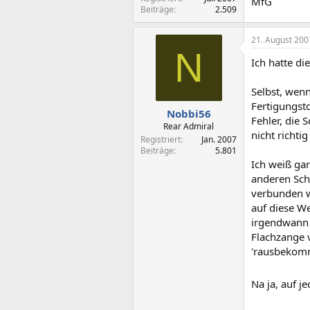
MfG
Beiträge
2.509
21. August 200
N
Ich hatte di
Selbst, wen
Fertigungst
Nobbi56
Fehler, die 
Rear Admiral
nicht richti
Registriert
Jan. 2007
Beiträge
5.801
Ich weiß gar
anderen Sch
verbunden w
auf diese W
irgendwann 
Flachzange 
'rausbeko
Na ja, auf j