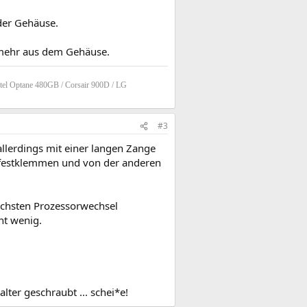
oder Gehäuse.
mehr aus dem Gehäuse.
tel Optane 480GB / Corsair 900D / LG
#3
 allerdings mit einer langen Zange
 festklemmen und von der anderen
ächsten Prozessorwechsel
ht wenig.
lter geschraubt ... schei*e!