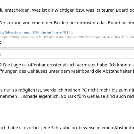
du entscheiden. Was ist dir wichtiger, bzw. was ist teurer. Board 
erstörung von einem der Beiden bekommst du das Board nicht
og Silverstone Temjin TJ07 Umbau
/
Server/HTPC
dripper 3960X wakü / Asrock TRX40 Creator / Radeon 6900XT wakü / 64Gb DDR4 3733 / In
7
l? Die Lage ist offenbar ernster als ich vermutet habe. Ich könnte
ffnungen des Gehäuses unter dem Mainboard die Abstandhalter
.
s nur so möglich ist, werde ich meinen PC nicht mehr bis zum n
nehmen ... schade eigentlich, 80 EUR fürn Gehäuse sind auch nic
lich habe ich vorher jede Schraube probeweise in einen Abstandha