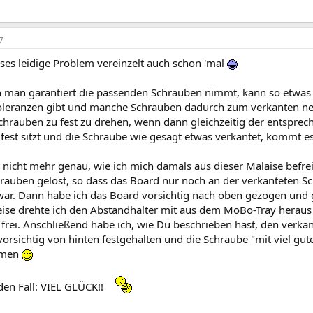
7
eses leidige Problem vereinzelt auch schon 'mal
n man garantiert die passenden Schrauben nimmt, kann so etwas p
oleranzen gibt und manche Schrauben dadurch zum verkanten n
Schrauben zu fest zu drehen, wenn dann gleichzeitig der entsprec
g fest sitzt und die Schraube wie gesagt etwas verkantet, kommt 
 nicht mehr genau, wie ich mich damals aus dieser Malaise befreite 
rauben gelöst, so dass das Board nur noch an der verkanteten 
ar. Dann habe ich das Board vorsichtig nach oben gezogen und gl
eise drehte ich den Abstandhalter mit aus dem MoBo-Tray hera
frei. Anschließend habe ich, wie Du beschrieben hast, den verkan
vorsichtig von hinten festgehalten und die Schraube "mit viel g
mmen
eden Fall: VIEL GLÜCK!!