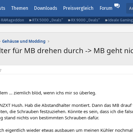
sts
Themen
Downloads
Preisvergleich
Forum
A
RAMageddon
RTX 5000 „Deals“
RX 9000 „Deals“
Ideale Gamin
Gehäuse und Modding
er für MB drehen durch -> MB geht nic
7
lem ... ziemlich blöd, wenn ichs mir so überleg.
 NZXT Hush. Hab die Abstandhalter montiert. Dann das MB drauf 
ten, die Schrauben festzuziehen. Könnte es sein, dass ich die fal
g stand nichts von bestimmten Schrauben dafür.
e ich eigentlich wieder etwas ausbauen um meinen Kühler nochmal