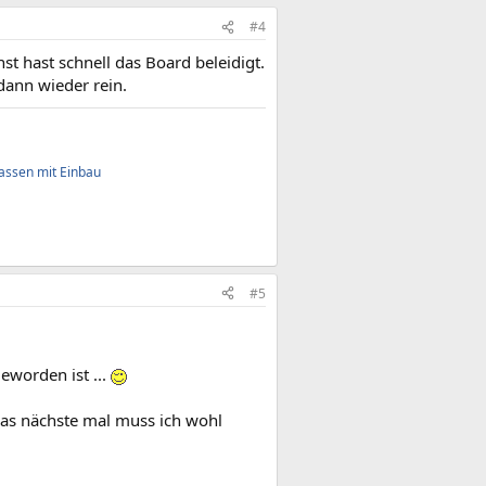
#4
t hast schnell das Board beleidigt.
dann wieder rein.
assen mit Einbau
#5
eworden ist ...
 das nächste mal muss ich wohl