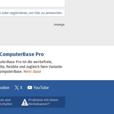
 oder registrieren, um hier zu antworten.
ComputerBase Pro
terBase Pro ist die werbefreie,
lle, flexible und zugleich faire Variante
ComputerBase.
Mehr dazu!
todon
X
YouTube
gen und
Probleme mit einem
schalter
Werbebanner?