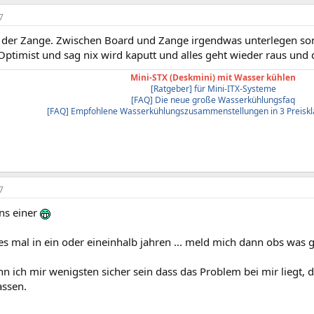
7
t der Zange. Zwischen Board und Zange irgendwas unterlegen sons
Optimist und sag nix wird kaputt und alles geht wieder raus und 
Mini-STX (Deskmini) mit Wasser kühlen
[Ratgeber] für Mini-ITX-Systeme
[FAQ] Die neue große Wasserkühlungsfaq
[FAQ] Empfohlene Wasserkühlungszusammenstellungen in 3 Preiskl
7
ns einer
es mal in ein oder eineinhalb jahren ... meld mich dann obs was g
nn ich mir wenigsten sicher sein dass das Problem bei mir liegt,
assen.