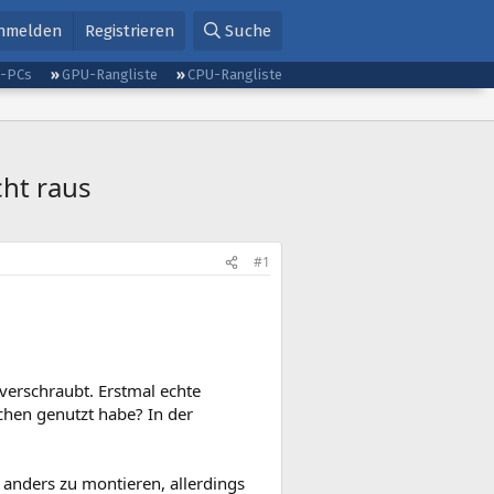
nmelden
Registrieren
Suche
g-PCs
GPU-Rangliste
CPU-Rangliste
ht raus
#1
verschraubt. Erstmal echte
schen genutzt habe? In der
 anders zu montieren, allerdings