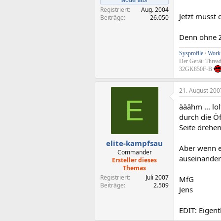
Registriert
Aug. 2004
Jetzt musst 
Beiträge
26.050
Denn ohne Z
Sysprofile
/
Workl
Der Gerät: Threa
32GK850F-B
21. August 200
E
ääähm ... lo
durch die Ö
Seite drehen
elite-kampfsau
Aber wenn e
Commander
auseinander
Ersteller dieses
Themas
Registriert
Juli 2007
MfG
Beiträge
2.509
Jens
EDIT: Eigent