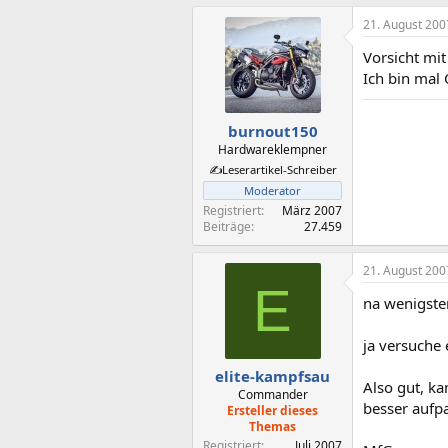
21. August 200
Vorsicht mi
Ich bin mal 
burnout150
Hardwareklempner
✍️Leserartikel-Schreiber
Moderator
Registriert
März 2007
Beiträge
27.459
21. August 200
E
na wenigste
ja versuche 
elite-kampfsau
Also gut, ka
Commander
besser aufp
Ersteller dieses
Themas
Registriert
Juli 2007