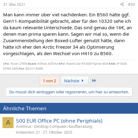
31. Mai 2021
#20
Man kann immer über viel nachdenken. Ein B560 hätte ggf.
Gen11-Kompatibilität gebracht, aber für den 10320 sehe ich
da kaum relevante Unterschiede. Das sind genau die 16€, an
denen man prima sparen kann. Sagen wir mal so, wenn die
Zusammenstellung den Boxed-Lüfter genutzt hätte, dann
hätte ich eher den Arctic Freezer 34 als Optimierung
vorgeschlagen, als den Wechsel von H410 zu B560.
CPU:
Ryzen 2700X
Board:
ASRock X470 K4
GPU:
PowerColor RX 6600 Fighter 8GB
RAM:
4*16GB
DDR4-2400
PSU:
BQ E11-450W
Letzte
1 von 2
Nächste
Du musst dich einloggen oder registrieren, um hier zu antworten.
Ähnliche Themen
500 EUR Office PC (ohne Periphials)
A
AntiVirus
Desktop-Computer: Kaufberatung
Antworten
21
27. Oktober 2025