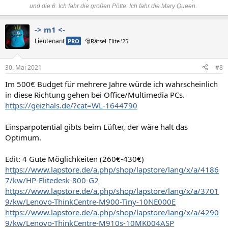
und die 6. Ich fahr die großen Pötte. Ich fahr die Mary Queen.
-> m1 <-
Lieutenant
PRO
🎅Rätsel-Elite ’25
30. Mai 2021
#8
Im 500€ Budget für mehrere Jahre würde ich wahrscheinlich
in diese Richtung gehen bei Office/Multimedia PCs.
https://geizhals.de/?cat=WL-1644790
Einsparpotential gibts beim Lüfter, der wäre halt das
Optimum.
Edit: 4 Gute Möglichkeiten (260€-430€)
https://www.lapstore.de/a.php/shop/lapstore/lang/x/a/4186
7/kw/HP-Elitedesk-800-G2
https://www.lapstore.de/a.php/shop/lapstore/lang/x/a/3701
9/kw/Lenovo-ThinkCentre-M900-Tiny-10NE000E
https://www.lapstore.de/a.php/shop/lapstore/lang/x/a/4290
9/kw/Lenovo-ThinkCentre-M910s-10MK004ASP