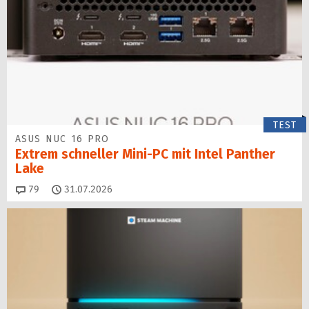
TEST
ASUS NUC 16 PRO
Extrem schneller Mini-PC mit Intel Panther
Lake
Kommentare
79
31.07.2026