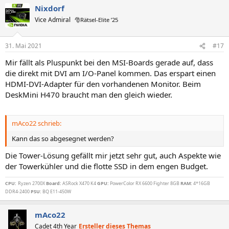
Nixdorf
Vice Admiral
🎅Rätsel-Elite ’25
31. Mai 2021
#17
Mir fällt als Pluspunkt bei den MSI-Boards gerade auf, dass
die direkt mit DVI am I/O-Panel kommen. Das erspart einen
HDMI-DVI-Adapter für den vorhandenen Monitor. Beim
DeskMini H470 braucht man den gleich wieder.
mAco22 schrieb:
Kann das so abgesegnet werden?
Die Tower-Lösung gefällt mir jetzt sehr gut, auch Aspekte wie
der Towerkühler und die flotte SSD in dem engen Budget.
CPU:
Ryzen 2700X
Board:
ASRock X470 K4
GPU:
PowerColor RX 6600 Fighter 8GB
RAM:
4*16GB
DDR4-2400
PSU:
BQ E11-450W
mAco22
Cadet 4th Year
Ersteller dieses Themas