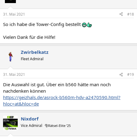
31. Mai 2021
#18
So ich habe die Tower-Config bestellt
Vielen Dank für die Hilfe!
Zwirbelkatz
Fleet Admiral
31. Mai 2021
#19
Die Auswahl ist gut. Über ein b560 hätte man noch
nachdenken können
https://geizhals.de/asrock-b560m-hdv-a2470590.html?
hloc=at&hloc=de
Nixdorf
Vice Admiral
🎅Rätsel-Elite ’25