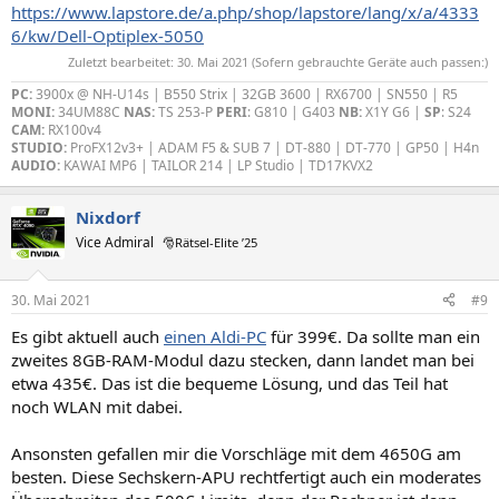
https://www.lapstore.de/a.php/shop/lapstore/lang/x/a/4333
6/kw/Dell-Optiplex-5050
Zuletzt bearbeitet:
30. Mai 2021
(Sofern gebrauchte Geräte auch passen:)
PC:
3900x @ NH-U14s | B550 Strix | 32GB 3600 | RX6700 | SN550 | R5
MONI:
34UM88C
NAS:
TS 253-P
PERI
: G810 | G403
NB:
X1Y G6 |
SP
: S24
CAM:
RX100v4
STUDIO:
ProFX12v3+ | ADAM F5 & SUB 7 | DT-880 | DT-770 | GP50 | H4n
AUDIO:
KAWAI MP6 | TAILOR 214 | LP Studio | TD17KVX2
Nixdorf
Vice Admiral
🎅Rätsel-Elite ’25
30. Mai 2021
#9
Es gibt aktuell auch
einen Aldi-PC
für 399€. Da sollte man ein
zweites 8GB-RAM-Modul dazu stecken, dann landet man bei
etwa 435€. Das ist die bequeme Lösung, und das Teil hat
noch WLAN mit dabei.
Ansonsten gefallen mir die Vorschläge mit dem 4650G am
besten. Diese Sechskern-APU rechtfertigt auch ein moderates