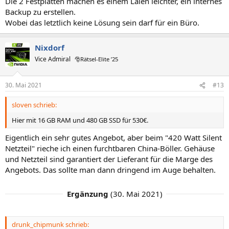
Die 2 Festplatten machen es einem Laien leichter, ein internes
Backup zu erstellen.
Wobei das letztlich keine Lösung sein darf für ein Büro.
Nixdorf
Vice Admiral
🎅Rätsel-Elite ’25
30. Mai 2021
#13
sloven schrieb:
Hier mit 16 GB RAM und 480 GB SSD für 530€.
Eigentlich ein sehr gutes Angebot, aber beim "420 Watt Silent
Netzteil" rieche ich einen furchtbaren China-Böller. Gehäuse
und Netzteil sind garantiert der Lieferant für die Marge des
Angebots. Das sollte man dann dringend im Auge behalten.
Ergänzung
(
30. Mai 2021
)
drunk_chipmunk schrieb: