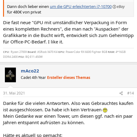
Dann doch lieber einen
um die GPU erleichterten i7-10700
für 480€ von privat
Die fast neue "GPU mit umständlicher Verpackung in Form
eines kompletten Rechners", die man nach "Auspacken" der
Grafikkarte in die Bucht wirft, entwickelt sich zum Geheimtipp
für Office-PC-Bedarf. I like it.
CPU:
Ryzen 2700X
Board:
ASRock X470 K4
GPU:
PowerColor RX 6600 Fighter 8GB
RAM:
4*16GB
DDR4-2400
PSU:
BQ E11-450W
mAco22
Cadet 4th Year
Ersteller dieses Themas
31. Mai 2021
#14
Danke für die vielen Antworten. Also was Gebrauchtes kaufen
ist ausgeschlossen. Da habe ich kein Vertrauen
Mein Gedanke war einen Tower, um diesen ggf. nach ein paar
Jahren entspannt aufrüsten zu können.
Hätte es aktuell so gemacht: