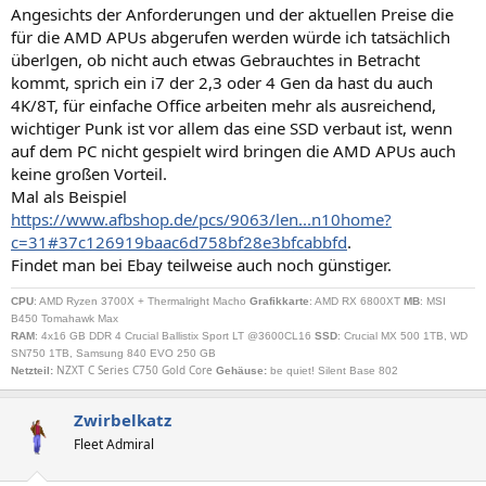
n
Angesichts der Anforderungen und der aktuellen Preise die
:
für die AMD APUs abgerufen werden würde ich tatsächlich
überlgen, ob nicht auch etwas Gebrauchtes in Betracht
kommt, sprich ein i7 der 2,3 oder 4 Gen da hast du auch
4K/8T, für einfache Office arbeiten mehr als ausreichend,
wichtiger Punk ist vor allem das eine SSD verbaut ist, wenn
auf dem PC nicht gespielt wird bringen die AMD APUs auch
keine großen Vorteil.
Mal als Beispiel
https://www.afbshop.de/pcs/9063/len...n10home?
c=31#37c126919baac6d758bf28e3bfcabbfd
.
Findet man bei Ebay teilweise auch noch günstiger.
CPU
: AMD Ryzen 3700X + Thermalright Macho
Grafikkarte
: AMD RX 6800XT
MB
: MSI
B450 Tomahawk Max
RAM
: 4x16 GB DDR 4 Crucial Ballistix Sport LT @3600CL16
SSD
: Crucial MX 500 1TB, WD
SN750 1TB, Samsung 840 EVO 250 GB
NZXT C Series C750 Gold Core
Netzteil
:
Gehäuse:
be quiet! Silent Base 802
Zwirbelkatz
Fleet Admiral