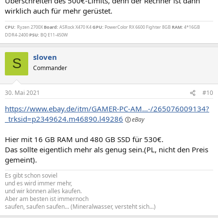
Überschreiten des 500€-Limits, denn der Rechner ist dann
wirklich auch für mehr gerüstet.
CPU:
Ryzen 2700X
Board:
ASRock X470 K4
GPU:
PowerColor RX 6600 Fighter 8GB
RAM:
4*16GB
DDR4-2400
PSU:
BQ E11-450W
sloven
S
Commander
30. Mai 2021
#10
https://www.ebay.de/itm/GAMER-PC-AM...-/265076009134?
_trksid=p2349624.m46890.l49286
Hier mit 16 GB RAM und 480 GB SSD für 530€.
Das sollte eigentlich mehr als genug sein.(PL, nicht den Preis
gemeint).
Es gibt schon soviel
und es wird immer mehr,
und wir können alles kaufen.
Aber am besten ist immernoch
saufen, saufen saufen... (Mineralwasser, versteht sich...)