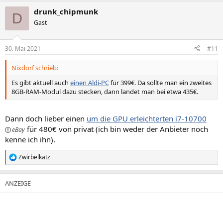
drunk_chipmunk
D
Gast
30. Mai 2021
#11
Nixdorf schrieb:
Es gibt aktuell auch
einen Aldi-PC
für 399€. Da sollte man ein zweites
8GB-RAM-Modul dazu stecken, dann landet man bei etwa 435€.
Dann doch lieber einen
um die GPU erleichterten i7-10700
für 480€ von privat (ich bin weder der Anbieter noch
kenne ich ihn).
Zwirbelkatz
R
e
a
k
t
i
o
n