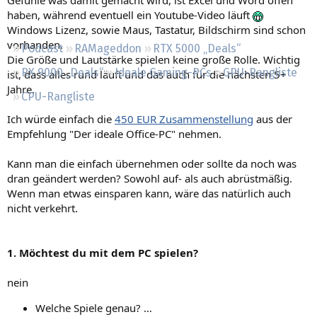
Regeln
haben, während eventuell ein Youtube-Video läuft
Windows Lizenz, sowie Maus, Tastatur, Bildschirm sind schon
vorhanden.
Podcast
RAMageddon
RTX 5000 „Deals“
Die Größe und Lautstärke spielen keine große Rolle. Wichtig
RX 9000 „Deals“
Ideale Gaming-PCs
GPU-Rangliste
ist, dass alles rund läuft und das auch für die nächsten 5+
Jahre.
CPU-Rangliste
Ich würde einfach die
450 EUR Zusammenstellung
aus der
Empfehlung "Der ideale Office-PC" nehmen.
Kann man die einfach übernehmen oder sollte da noch was
dran geändert werden? Sowohl auf- als auch abrüstmäßig.
Wenn man etwas einsparen kann, wäre das natürlich auch
nicht verkehrt.
1. Möchtest du mit dem PC spielen?
nein
Welche Spiele genau? …