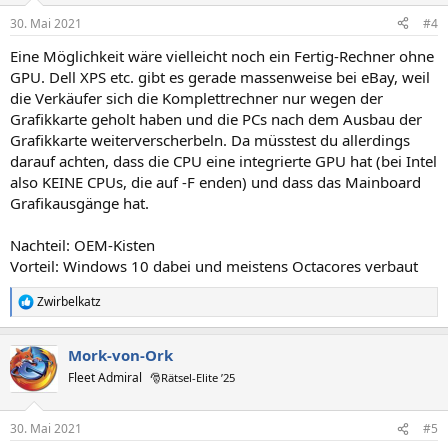
n
30. Mai 2021
#4
e
n
Eine Möglichkeit wäre vielleicht noch ein Fertig-Rechner ohne
:
GPU. Dell XPS etc. gibt es gerade massenweise bei eBay, weil
die Verkäufer sich die Komplettrechner nur wegen der
Grafikkarte geholt haben und die PCs nach dem Ausbau der
Grafikkarte weiterverscherbeln. Da müsstest du allerdings
darauf achten, dass die CPU eine integrierte GPU hat (bei Intel
also KEINE CPUs, die auf -F enden) und dass das Mainboard
Grafikausgänge hat.
Nachteil: OEM-Kisten
Vorteil: Windows 10 dabei und meistens Octacores verbaut
Zwirbelkatz
R
e
a
Mork-von-Ork
k
t
Fleet Admiral
🎅Rätsel-Elite ’25
i
o
n
30. Mai 2021
#5
e