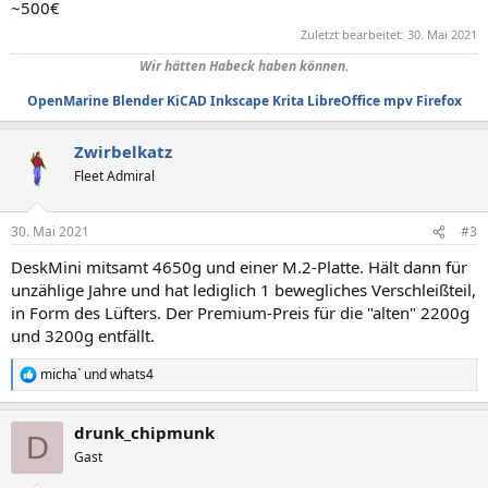
~500€
Zuletzt bearbeitet:
30. Mai 2021
Wir hätten Habeck haben können.
OpenMarine
Blender
KiCAD
Inkscape
Krita
LibreOffice
mpv
Firefox
Zwirbelkatz
Fleet Admiral
30. Mai 2021
#3
DeskMini mitsamt 4650g und einer M.2-Platte. Hält dann für
unzählige Jahre und hat lediglich 1 bewegliches Verschleißteil,
in Form des Lüfters. Der Premium-Preis für die "alten" 2200g
und 3200g entfällt.
micha`
und
whats4
R
e
a
drunk_chipmunk
k
D
t
Gast
i
o