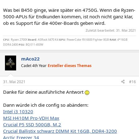
Was bei B450 ginge, wäre später ein 4750G. Wenn die Ryzen-
5000-APUs für Endkunden kommen, ist noch nicht ganz klar,
ob es Support für die 400er-Boards geben wird.
Zuletzt bearbeitet:
31. Mai 2021
CPU:
Ryzen 2700X
Board:
ASRock X470 K4
GPU:
PowerColor RX 6600 Fighter 8GB
RAM:
4*16GB
DDR4-2400
PSU:
BQ E11-450W
mAco22
Cadet 4th Year
Ersteller dieses Themas
31. Mai 2021
#16
Danke für deine ausführliche Antwort
Dann würde ich die config so abändern:
Intel i3 10320
MSI H410M Pro-VDH Max
Crucial P5 SSD 500GB, M.2
Crucial Ballistix schwarz DIMM Kit 16GB, DDR4-3200
Arctic Freezer 34