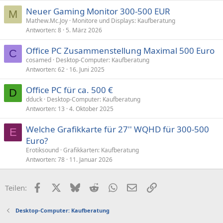
Neuer Gaming Monitor 300-500 EUR
M
Mathew.Mc.Joy
Monitore und Displays: Kaufberatung
Antworten
8
5. März 2026
Office PC Zusammenstellung Maximal 500 Euro
C
cosamed
Desktop-Computer: Kaufberatung
Antworten
62
16. Juni 2025
Office PC für ca. 500 €
D
dduck
Desktop-Computer: Kaufberatung
Antworten
13
4. Oktober 2025
Welche Grafikkarte für 27'' WQHD für 300-500
E
Euro?
Erotiksound
Grafikkarten: Kaufberatung
Antworten
78
11. Januar 2026
Facebook
X (Twitter)
Bluesky
Reddit
WhatsApp
E-Mail
Link
Teilen:
Desktop-Computer: Kaufberatung