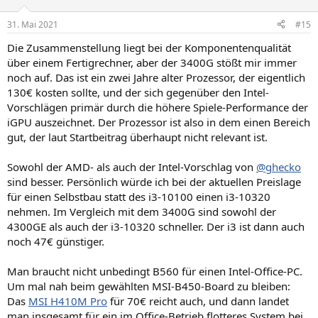
31. Mai 2021
#15
Die Zusammenstellung liegt bei der Komponentenqualität
über einem Fertigrechner, aber der 3400G stößt mir immer
noch auf. Das ist ein zwei Jahre alter Prozessor, der eigentlich
130€ kosten sollte, und der sich gegenüber den Intel-
Vorschlägen primär durch die höhere Spiele-Performance der
iGPU auszeichnet. Der Prozessor ist also in dem einen Bereich
gut, der laut Startbeitrag überhaupt nicht relevant ist.
Sowohl der AMD- als auch der Intel-Vorschlag von
@ghecko
sind besser. Persönlich würde ich bei der aktuellen Preislage
für einen Selbstbau statt des i3-10100 einen i3-10320
nehmen. Im Vergleich mit dem 3400G sind sowohl der
4300GE als auch der i3-10320 schneller. Der i3 ist dann auch
noch 47€ günstiger.
Man braucht nicht unbedingt B560 für einen Intel-Office-PC.
Um mal nah beim gewählten MSI-B450-Board zu bleiben:
Das
MSI H410M Pro
für 70€ reicht auch, und dann landet
man insgesamt für ein im Office-Betrieb flotteres System bei