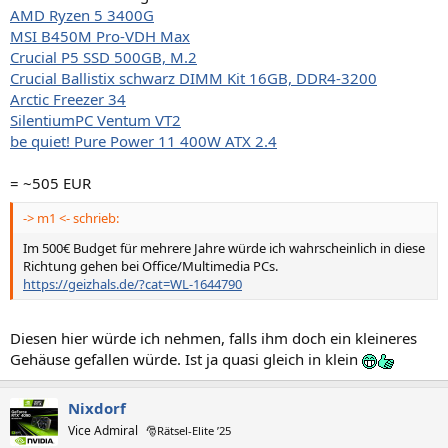
AMD Ryzen 5 3400G
MSI B450M Pro-VDH Max
Crucial P5 SSD 500GB, M.2
Crucial Ballistix schwarz DIMM Kit 16GB, DDR4-3200
Arctic Freezer 34
SilentiumPC Ventum VT2
be quiet! Pure Power 11 400W ATX 2.4
= ~505 EUR
-> m1 <- schrieb:
Im 500€ Budget für mehrere Jahre würde ich wahrscheinlich in diese
Richtung gehen bei Office/Multimedia PCs.
https://geizhals.de/?cat=WL-1644790
Diesen hier würde ich nehmen, falls ihm doch ein kleineres
Gehäuse gefallen würde. Ist ja quasi gleich in klein
Nixdorf
Vice Admiral
🎅Rätsel-Elite ’25