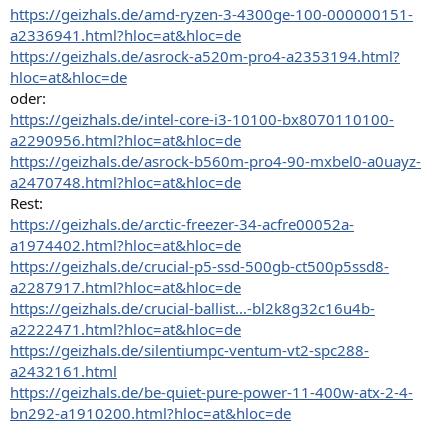
https://geizhals.de/amd-ryzen-3-4300ge-100-000000151-
a2336941.html?hloc=at&hloc=de
https://geizhals.de/asrock-a520m-pro4-a2353194.html?
hloc=at&hloc=de
oder:
https://geizhals.de/intel-core-i3-10100-bx8070110100-
a2290956.html?hloc=at&hloc=de
https://geizhals.de/asrock-b560m-pro4-90-mxbel0-a0uayz-
a2470748.html?hloc=at&hloc=de
Rest:
https://geizhals.de/arctic-freezer-34-acfre00052a-
a1974402.html?hloc=at&hloc=de
https://geizhals.de/crucial-p5-ssd-500gb-ct500p5ssd8-
a2287917.html?hloc=at&hloc=de
https://geizhals.de/crucial-ballist...-bl2k8g32c16u4b-
a2222471.html?hloc=at&hloc=de
https://geizhals.de/silentiumpc-ventum-vt2-spc288-
a2432161.html
https://geizhals.de/be-quiet-pure-power-11-400w-atx-2-4-
bn292-a1910200.html?hloc=at&hloc=de