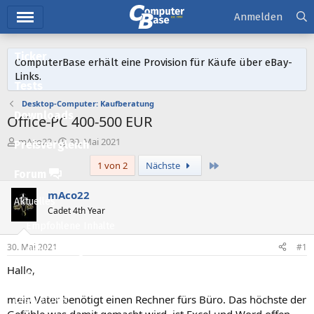
Hauptmenü
Anmelden
Ticker
ComputerBase erhält eine Provision für Käufe über eBay-
Links.
Tests
Desktop-Computer: Kaufberatung
Downloads
Office-PC 400-500 EUR
E
E
mAco22
30. Mai 2021
Preisvergleich
r
r
Letzte
1 von 2
Nächste
s
s
Forum
t
t
e
e
mAco22
Aktuelles
l
l
Cadet 4th Year
l
l
Empfohlene Inhalte
e
t
r
a
30. Mai 2021
#1
Neue Beiträge
m
Hallo,
Neueste Aktivitäten
mein Vater benötigt einen Rechner fürs Büro. Das höchste der
Leserartikel
Gefühle was damit gemacht wird, ist Excel und Word offen