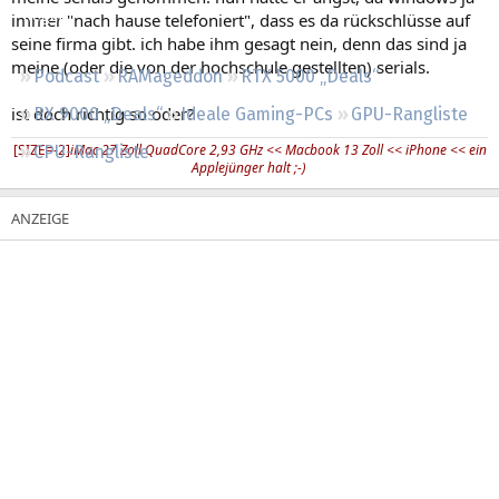
Regeln
immer "nach hause telefoniert", dass es da rückschlüsse auf
seine firma gibt. ich habe ihm gesagt nein, denn das sind ja
meine (oder die von der hochschule gestellten) serials.
Podcast
RAMageddon
RTX 5000 „Deals“
ist doch richtig so oder?
RX 9000 „Deals“
Ideale Gaming-PCs
GPU-Rangliste
[SIZE=-2]
iMac 27 Zoll QuadCore 2,93 GHz << Macbook 13 Zoll << iPhone << ein
CPU-Rangliste
Applejünger halt ;-)