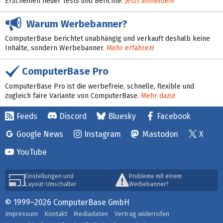
Erscheinen neuer Tests und Berichte:
Jetzt anmelden!
Warum Werbebanner?
ComputerBase berichtet unabhängig und verkauft deshalb keine
Inhalte, sondern Werbebanner.
Mehr erfahren!
ComputerBase Pro
ComputerBase Pro ist die werbefreie, schnelle, flexible und
zugleich faire Variante von ComputerBase.
Mehr dazu!
Feeds
Discord
Bluesky
Facebook
Google News
Instagram
Mastodon
X
YouTube
Einstellungen und
Probleme mit einem
Layout-Umschalter
Werbebanner?
© 1999–2026 ComputerBase GmbH
Impressum
Kontakt
Mediadaten
Vertrag widerrufen