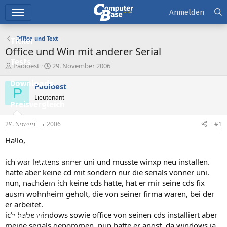
Hauptmenü
Anmelden
Office und Text
Ticker
Office und Win mit anderer Serial
Tests
E
E
Paoloest
29. November 2006
r
r
Downloads
s
s
Paoloest
P
t
t
Lieutenant
e
e
Preisvergleich
l
l
l
l
29. November 2006
#1
Forum
e
t
r
a
Hallo,
Aktuelles
m
ich war letztens anner uni und musste winxp neu installen.
Empfohlene Inhalte
hatte aber keine cd mit sondern nur die serials vonner uni.
Neue Beiträge
nun, nachdem ich keine cds hatte, hat er mir seine cds fix
ausm wohnheim geholt, die von seiner firma waren, bei der
Neueste Aktivitäten
er arbeitet.
ich habe windows sowie office von seinen cds installiert aber
Leserartikel
meine serials genommen. nun hatte er angst, da windows ja