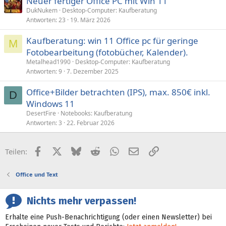
Neuer fertiger Office PC mit Win 11
DukNukem
Desktop-Computer: Kaufberatung
Antworten
23
19. März 2026
Kaufberatung: win 11 Office pc für geringe
M
Fotobearbeitung (fotobücher, Kalender).
Metalhead1990
Desktop-Computer: Kaufberatung
Antworten
9
7. Dezember 2025
Office+Bilder betrachten (IPS), max. 850€ inkl.
D
Windows 11
DesertFire
Notebooks: Kaufberatung
Antworten
3
22. Februar 2026
Facebook
X (Twitter)
Bluesky
Reddit
WhatsApp
E-Mail
Link
Teilen:
Office und Text
Nichts mehr verpassen!
Erhalte eine Push-Benachrichtigung (oder einen Newsletter) bei