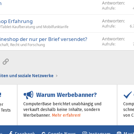
n
Antworten
Aufrufe
hop Erfahrung
Antworten
Aufrufe
6.
Tablet-Kaufberatung und Mobilfunktarife
ineshop der nur per Brief versendet?
Antworten
Aufrufe
chaft, Recht und Forschung
sApp
E-Mail
Link
iten und soziale Netzwerke
Warum Werbebanner?
!
ComputerBase berichtet unabhängig und
Compu
er
verkauft deshalb keine Inhalte, sondern
schne
 Tests
Werbebanner.
Mehr erfahren!
von 