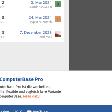
2
5. Mai 2024
B
486
BOBderBAGGER
8
24. Mai 2024
T
779
TypischDeutsch
3
7. Dezember 2023
747
andimo3
ComputerBase Pro
terBase Pro ist die werbefreie,
lle, flexible und zugleich faire Variante
ComputerBase.
Mehr dazu!