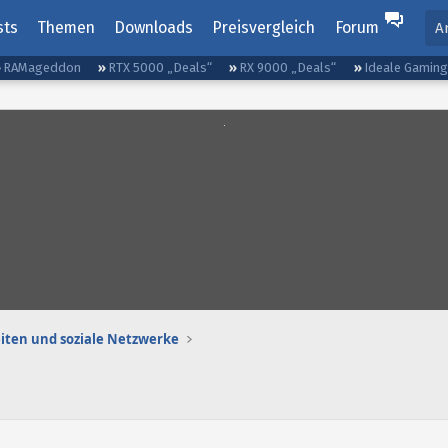
sts
Themen
Downloads
Preisvergleich
Forum
A
RAMageddon
RTX 5000 „Deals“
RX 9000 „Deals“
Ideale Gamin
iten und soziale Netzwerke