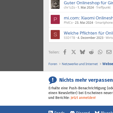
Guter Onlineshop für Gi
chr1zZo
1. Mai 2024
Treffpunkt
mi.com: Xiaomi Onlines
P
PhilCo
23. Mai 2024
Smartphone/
Welche Pflichten für Onl
S
SSD1TB
4. Dezember 2023
Wirts
Facebook
X (Twitter)
Bluesky
Reddit
What
Teilen:
Foren
Netzwerke und Internet
Webse
Nichts mehr verpassen
Erhalte eine Push-Benachrichtigung (od
einen Newsletter) bei Erscheinen neuer
und Berichte:
Jetzt anmelden!