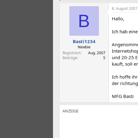
t
t
e
e
8. August 2007
l
l
B
l
l
Hallo,
e
t
r
a
Ich hab eine
m
Basti1234
Angenommen 
Newbie
Internetsho
Registriert
Aug. 2007
und 20-25 E
Beiträge
5
kauft, soll 
Ich hoffe ih
der richtung
MFG Basti