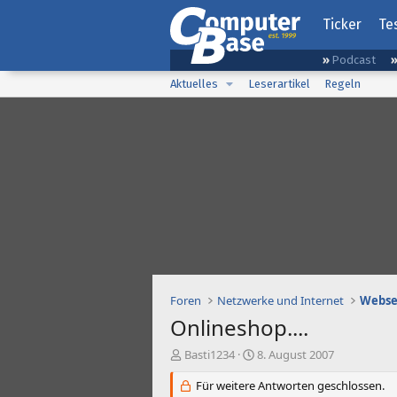
Ticker
Te
Podcast
Aktuelles
Leserartikel
Regeln
Foren
Netzwerke und Internet
Webse
Onlineshop....
E
E
Basti1234
8. August 2007
r
r
s
Für weitere Antworten geschlossen.
s