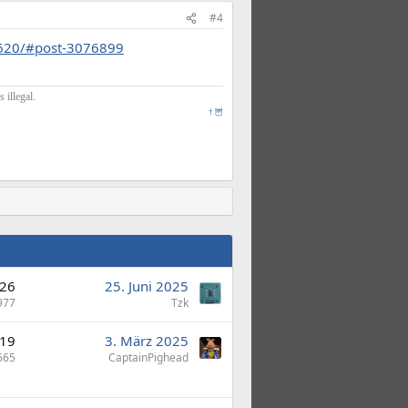
#4
1620/#post-3076899
illegal.
†
🦉
26
25. Juni 2025
977
Tzk
19
3. März 2025
665
CaptainPighead