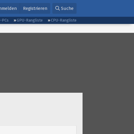
nmelden
Registrieren
Suche
g-PCs
GPU-Rangliste
CPU-Rangliste