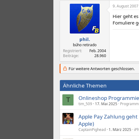
9. August 2007
Hier geht es
Fomuliere g
phil.
búho retirado
Registriert
Feb. 2004
Beiträge
28.960
Für weitere Antworten geschlossen.
Ähnliche Themen
Onlineshop Programmie
T
tim_509
17. Mai 2025
Programm
Apple Pay Zahlung geht 
Apple)
CaptainPighead
1. März 2025
iP