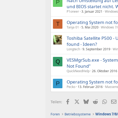
Nach Umstellung auf Leg
P
und BIOS startet nicht. W
P1oneer
3. Januar 2021
Windows 
Operating System not f
T
Tanja 01
5. Mai 2020
Windows 7/
Toshiba Satellite P500 -
found - Ideen?
Longtech
9. September 2019
Win
VESMgrSub.exe - Systemf
Q
Not Found"
QuickNeedHelp
26. Oktober 2016
Operating System not fou
P
Pecko
13. Februar 2016
Massens
Facebook
X (Twitter)
Bluesky
Reddit
What
Teilen:
Foren
Betriebssysteme
Windows 7/8/