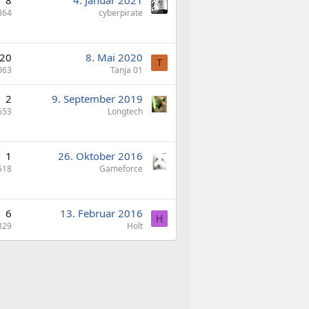
364
cyberpirate
20
8. Mai 2020
T
063
Tanja 01
2
9. September 2019
653
Longtech
1
26. Oktober 2016
618
Gameforce
6
13. Februar 2016
H
829
Holt