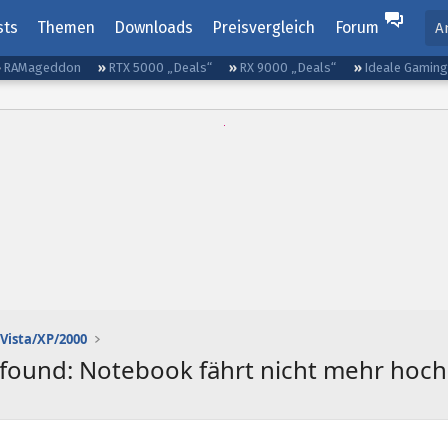
sts
Themen
Downloads
Preisvergleich
Forum
A
RAMageddon
RTX 5000 „Deals“
RX 9000 „Deals“
Ideale Gamin
Vista/XP/2000
found: Notebook fährt nicht mehr hoch