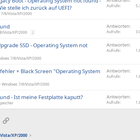
acy Boot - Operating System not found -
Aufrufe
5.
ie stelle ich zurück auf UEFI?
7/8/Vista/XP/2000
ound
Antworten
Aufrufe
3.
8/Vista/XP/2000
2
 Upgrade SSD - Operating System not
Antworten
Aufrufe
1.
dows 7/8/Vista/XP/2000
ehler + Black Screen "Operating System
Antworten
Aufrufe
1.
Windows 7/8/Vista/XP/2000
nd - Ist meine Festplatte kaputt?
Antworten
Aufrufe
1.
peicher
sApp
E-Mail
Link
Vista/XP/2000