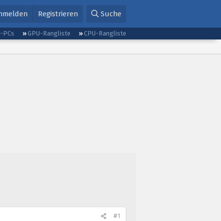
nmelden
Registrieren
Suche
g-PCs
GPU-Rangliste
CPU-Rangliste
#1