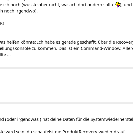
ich noch (wüsste aber nicht, was ich dort ändern sollte
), und
ch noch irgendwo).
K!
was helfen könnte: Ich habe es gerade geschafft, über die Recover
ellungskonsole zu kommen. Das ist ein Command-Window. Allerdi
te ...
d (oder irgendwas ) hat deine Daten für die Systemwiederherste
te wird sein, du schaufelst die ProduktRecovery wieder drauf.