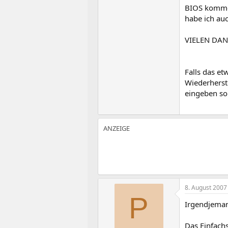
BIOS komme 
habe ich au
VIELEN DAN
Falls das et
Wiederherst
eingeben soll
8. August 2007
P
Irgendjeman
Das Einfachs