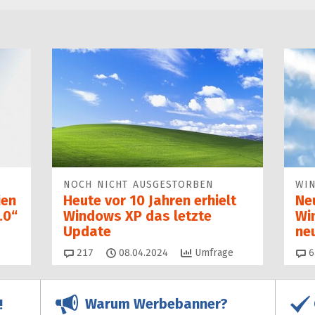
NOCH NICHT AUSGESTORBEN
WI
ien
Heute vor 10 Jahren erhielt
Ne
.0“
Windows XP das letzte
Wi
Update
ne
Kommentare
217
08.04.2024
Umfrage
6
Warum Werbebanner?
!