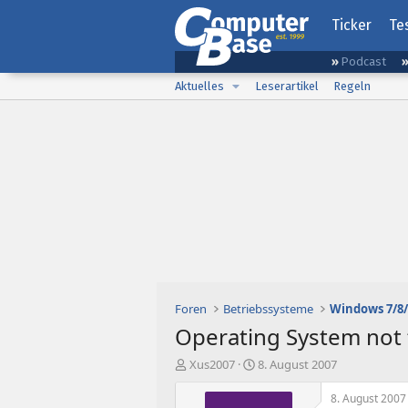
Ticker
Te
Podcast
Aktuelles
Leserartikel
Regeln
Foren
Betriebssysteme
Windows 7/8/
Operating System not 
E
E
Xus2007
8. August 2007
r
r
s
s
8. August 2007