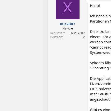
t
t
X
Hallo!
e
e
l
l
l
l
Ich habe ein
e
t
Partitionen 
Xus2007
r
a
m
Newbie
Da es zu lan
Registriert
Aug. 2007
einem Jahr 
Beiträge
2
werden sollt
"cannot read
Systemwiede
Seitdem fäh
"Operating 
Die Applicat
Lizenzverei
Originalverz
mehr ausfüh
angeschaut h
Gibt es ein