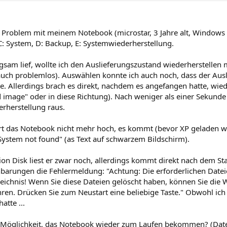
 Problem mit meinem Notebook (microstar, 3 Jahre alt, Windows XP
C: System, D: Backup, E: Systemwiederherstellung.
gsam lief, wollte ich den Auslieferungszustand wiederherstellen m
auch problemlos). Auswählen konnte ich auch noch, dass der Ausl
e. Allerdings brach es direkt, nachdem es angefangen hatte, wie
 image" oder in diese Richtung). Nach weniger als einer Sekunde 
rherstellung raus.
rt das Notebook nicht mehr hoch, es kommt (bevor XP geladen we
System not found" (as Text auf schwarzem Bildschirm).
ion Disk liest er zwar noch, allerdings kommt direkt nach dem St
nbarungen die Fehlermeldung: "Achtung: Die erforderlichen Datei
eichnis! Wenn Sie diese Dateien gelöscht haben, können Sie die 
ren. Drücken Sie zum Neustart eine beliebige Taste." Obwohl ich
atte ...
e Möglichkeit, das Notebook wieder zum Laufen bekommen? (Datei