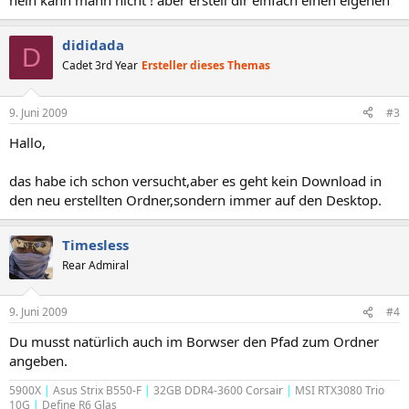
nein kann mann nicht ! aber erstell dir einfach einen eigenen
dididada
D
Cadet 3rd Year
Ersteller dieses Themas
9. Juni 2009
#3
Hallo,
das habe ich schon versucht,aber es geht kein Download in
den neu erstellten Ordner,sondern immer auf den Desktop.
Timesless
Rear Admiral
9. Juni 2009
#4
Du musst natürlich auch im Borwser den Pfad zum Ordner
angeben.
5900X
|
Asus Strix B550-F
|
32GB DDR4-3600 Corsair
|
MSI RTX3080 Trio
10G
|
Define R6 Glas