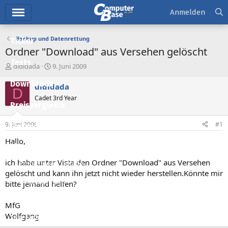
Hauptmenü
Anmelden
Backup und Datenrettung
Ticker
Ordner "Download" aus Versehen gelöscht
Tests
E
E
dididada
9. Juni 2009
r
r
Downloads
s
s
dididada
D
t
t
Cadet 3rd Year
e
e
Preisvergleich
l
l
l
l
9. Juni 2009
#1
Forum
e
t
r
a
Hallo,
Aktuelles
m
ich habe unter Vista den Ordner "Download" aus Versehen
Empfohlene Inhalte
gelöscht und kann ihn jetzt nicht wieder herstellen.Könnte mir
Neue Beiträge
bitte jemand helfen?
Neueste Aktivitäten
MfG
Wolfgang
Leserartikel