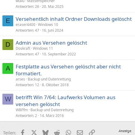
wullu
Massenspeicher
Antworten
26
20. Mai 2025
Versehentlich inhalt Ordner Downloads gelöscht
E
eraser4400
Windows 10
Antworten
47
16. Juni 2024
Admin aus Versehen gelöscht
D
Doskraft
Windows 11
Antworten
47
10. September 2022
Festplatte aus Versehen gelöscht aber nicht
A
formatiert.
arses
Backup und Datenrettung
Antworten
12
8. Oktober 2018
betrifft Win 7/64: Laufwerks Volumen aus
W
versehen gelöscht
WBFfm
Backup und Datenrettung
Antworten
2
14. März 2016
Facebook
X (Twitter)
Bluesky
Reddit
WhatsApp
E-Mail
Link
Teilen: