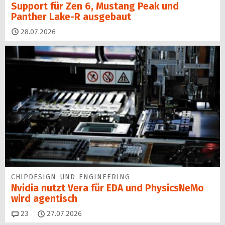
Support für Zen 6, Mustang Peak und
Panther Lake-R ausgebaut
28.07.2026
CHIPDESIGN UND ENGINEERING
Nvidia nutzt Vera für EDA und PhysicsNeMo
wird agentisch
Kommentare
23
27.07.2026