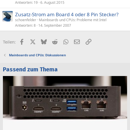
Antworten
19
6. August 2015
Zusatz-Strom am Board 4 oder 8 Pin Stecker?
schoenfelder
Mainboards und CPUs: Probleme mit Intel
Antworten
8
14. September 2007
Facebook
X (Twitter)
Bluesky
Reddit
WhatsApp
E-Mail
Link
Teilen:
Mainboards und CPUs: Diskussionen
Passend zum Thema