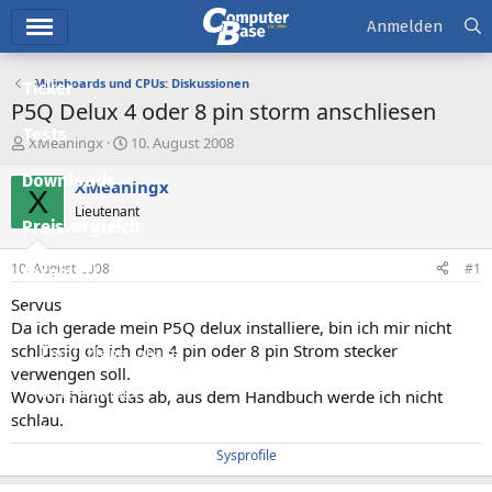
Hauptmenü
Anmelden
Mainboards und CPUs: Diskussionen
Ticker
P5Q Delux 4 oder 8 pin storm anschliesen
Tests
E
E
XMeaningx
10. August 2008
r
r
Downloads
s
s
XMeaningx
X
t
t
Lieutenant
e
e
Preisvergleich
l
l
l
l
10. August 2008
#1
Forum
e
t
r
a
Servus
Aktuelles
m
Da ich gerade mein P5Q delux installiere, bin ich mir nicht
schlüssig ob ich den 4 pin oder 8 pin Strom stecker
Empfohlene Inhalte
verwengen soll.
Neue Beiträge
Wovon hängt das ab, aus dem Handbuch werde ich nicht
schlau.
Neueste Aktivitäten
Sysprofile
Leserartikel