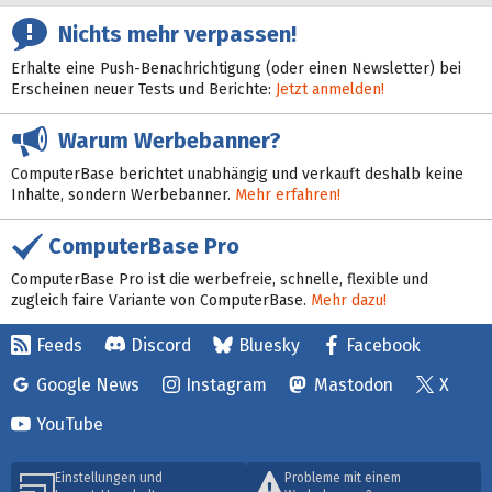
Nichts mehr verpassen!
Erhalte eine Push-Benachrichtigung (oder einen Newsletter) bei
Erscheinen neuer Tests und Berichte:
Jetzt anmelden!
Warum Werbebanner?
ComputerBase berichtet unabhängig und verkauft deshalb keine
Inhalte, sondern Werbebanner.
Mehr erfahren!
ComputerBase Pro
ComputerBase Pro ist die werbefreie, schnelle, flexible und
zugleich faire Variante von ComputerBase.
Mehr dazu!
Feeds
Discord
Bluesky
Facebook
Google News
Instagram
Mastodon
X
YouTube
Einstellungen und
Probleme mit einem