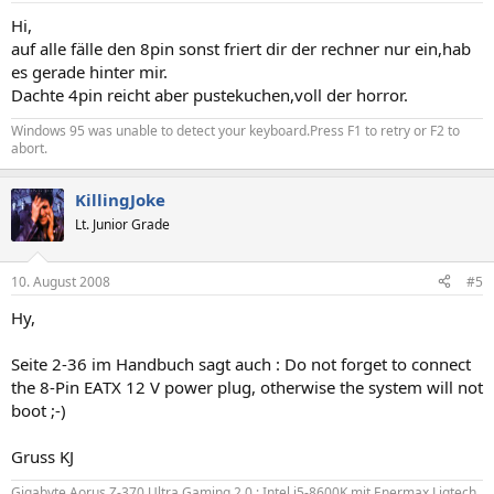
Hi,
auf alle fälle den 8pin sonst friert dir der rechner nur ein,hab
es gerade hinter mir.
Dachte 4pin reicht aber pustekuchen,voll der horror.
Windows 95 was unable to detect your keyboard.Press F1 to retry or F2 to
abort.
KillingJoke
Lt. Junior Grade
10. August 2008
#5
Hy,
Seite 2-36 im Handbuch sagt auch : Do not forget to connect
the 8-Pin EATX 12 V power plug, otherwise the system will not
boot ;-)
Gruss KJ
Gigabyte Aorus Z-370 Ultra Gaming 2.0 ; Intel i5-8600K mit Enermax Liqtech