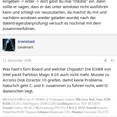
eingeben -> enter -> dort gibst du mal "chkdsk" ein. dann
sollte er sagen, dass er das unter windows nicht ausführen
kann und schlägt vor neuzustarten, da machst du mit und
nachdem windows wieder geladen wurde( nach der
datenträgerüberprüfung) versuch es nochmal mit dem
zusammenführen.
ironmad
Lieutenant
12. Dezember 2006
#5
Was hast'n fürn Board und welcher Chipsatz? Die ICH8R von
Intel packt Partition Magic 8.05 auch nicht mehr. Musste zu
Acronis Disk Director 10 greifen, damit keine Probleme.
Natürlich geht C: und E: zusammen zu führen nicht, weil D:
dazwischen liegt.
OS:
Win10
CPU:
Core i9-10940X @ Prolimatech Genesis
MB:Asus RoG Strix X299
RAM:
32GB G.Skill Ripjaws DDR4-3200
Grafikkarte:
Asus TUF RTX4070
Sound:
Creative SB AE-5
M.2:
Samsung 970 EVO
LW:LG NS55
Netzteil:
Seasonic
PrimeUltra 850W Titanium
Gehäuse:
Mastercase 5 Pro
Monitor:
Viewsonic XG2703