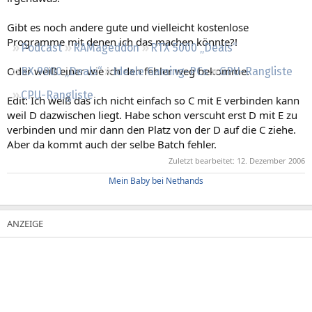
Regeln
Gibt es noch andere gute und vielleicht kostenlose
Programme mit denen ich das machen könnte?!
Podcast
RAMageddon
RTX 5000 „Deals“
Oder weiß einer wie ich den fehler weg bekomme.
RX 9000 „Deals“
Ideale Gaming-PCs
GPU-Rangliste
CPU-Rangliste
Edit: Ich weiß das ich nicht einfach so C mit E verbinden kann
weil D dazwischen liegt. Habe schon verscuht erst D mit E zu
verbinden und mir dann den Platz von der D auf die C ziehe.
Aber da kommt auch der selbe Batch fehler.
Zuletzt bearbeitet:
12. Dezember 2006
Mein Baby bei Nethands