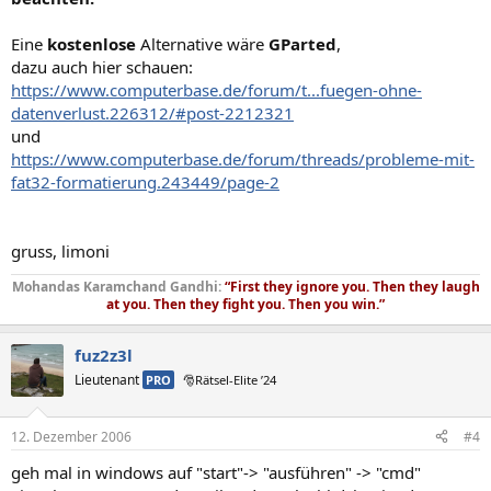
Eine
kostenlose
Alternative wäre
GParted
,
dazu auch hier schauen:
https://www.computerbase.de/forum/t...fuegen-ohne-
datenverlust.226312/#post-2212321
und
https://www.computerbase.de/forum/threads/probleme-mit-
fat32-formatierung.243449/page-2
gruss, limoni
Mohandas Karamchand Gandhi:
“First they ignore you. Then they laugh
at you. Then they fight you. Then you win.”
fuz2z3l
Lieutenant
PRO
🎅Rätsel-Elite ’24
12. Dezember 2006
#4
geh mal in windows auf "start"-> "ausführen" -> "cmd"