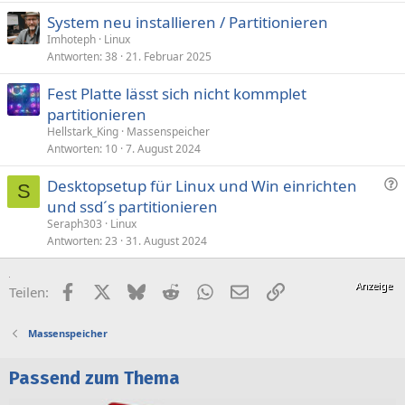
System neu installieren / Partitionieren
Imhoteph
Linux
Antworten
38
21. Februar 2025
Fest Platte lässt sich nicht kommplet
partitionieren
Hellstark_King
Massenspeicher
Antworten
10
7. August 2024
F
Desktopsetup für Linux und Win einrichten
S
r
und ssd´s partitionieren
a
Seraph303
Linux
g
Antworten
23
31. August 2024
e
Facebook
X (Twitter)
Bluesky
Reddit
WhatsApp
E-Mail
Link
Teilen:
Massenspeicher
Passend zum Thema