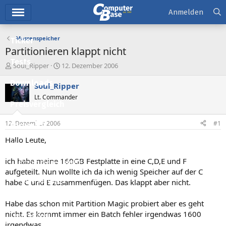
Hauptmenü
Anmelden
Massenspeicher
Ticker
Partitionieren klappt nicht
Tests
E
E
Soul_Ripper
12. Dezember 2006
r
r
Downloads
s
s
Soul_Ripper
t
t
Lt. Commander
e
e
Preisvergleich
l
l
l
l
12. Dezember 2006
#1
Forum
e
t
r
a
Hallo Leute,
Aktuelles
m
ich habe meine 160GB Festplatte in eine C,D,E und F
Empfohlene Inhalte
aufgeteilt. Nun wollte ich da ich wenig Speicher auf der C
Neue Beiträge
habe C und E zusammenfügen. Das klappt aber nicht.
Neueste Aktivitäten
Habe das schon mit Partition Magic probiert aber es geht
nicht. Es kommt immer ein Batch fehler irgendwas 1600
Leserartikel
irgendwas.