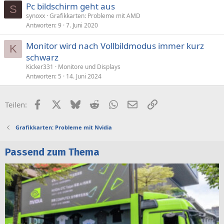
Pc bildschirm geht aus
S
synoxx
Grafikkarten: Probleme mit AMD
Antworten
9
7. Juni 2020
Monitor wird nach Vollbildmodus immer kurz
K
schwarz
Kicker331
Monitore und Displays
Antworten
5
14. Juni 2024
Facebook
X (Twitter)
Bluesky
Reddit
WhatsApp
E-Mail
Link
Teilen:
Grafikkarten: Probleme mit Nvidia
Passend zum Thema