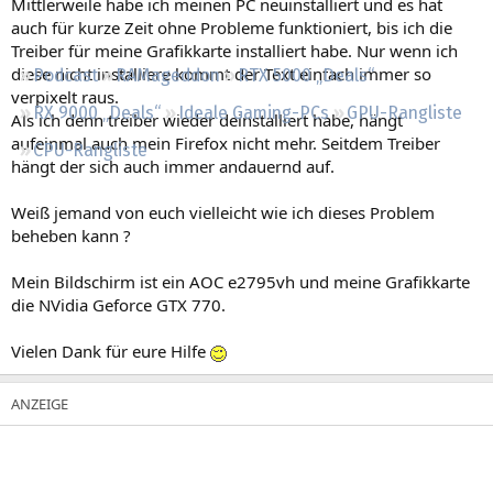
Mittlerweile habe ich meinen PC neuinstalliert und es hat
Regeln
auch für kurze Zeit ohne Probleme funktioniert, bis ich die
Treiber für meine Grafikkarte installiert habe. Nur wenn ich
diese nicht installiere kommt der Text einfach immer so
Podcast
RAMageddon
RTX 5000 „Deals“
verpixelt raus.
RX 9000 „Deals“
Ideale Gaming-PCs
GPU-Rangliste
Als ich denn treiber wieder deinstalliert habe, hängt
aufeinmal auch mein Firefox nicht mehr. Seitdem Treiber
CPU-Rangliste
hängt der sich auch immer andauernd auf.
Weiß jemand von euch vielleicht wie ich dieses Problem
beheben kann ?
Mein Bildschirm ist ein AOC e2795vh und meine Grafikkarte
die NVidia Geforce GTX 770.
Vielen Dank für eure Hilfe