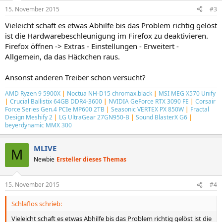
15. November 2015
#3
Vieleicht schaft es etwas Abhilfe bis das Problem richtig gelöst
ist die Hardwarebeschleunigung im Firefox zu deaktivieren.
Firefox öffnen -> Extras - Einstellungen - Erweitert -
Allgemein, da das Häckchen raus.
Ansonst anderen Treiber schon versucht?
AMD Ryzen 9 5900X
|
Noctua NH-D15 chromax.black
|
MSI MEG X570 Unify
|
Crucial Ballistix 64GB DDR4-3600
|
NVIDIA GeForce RTX 3090 FE
|
Corsair
Force Series Gen.4 PCIe MP600 2TB
|
Seasonic VERTEX PX 850W
|
Fractal
Design Meshify 2
|
LG UltraGear 27GN950-B
|
Sound BlasterX G6
|
beyerdynamic MMX 300
MLIVE
M
Newbie
Ersteller dieses Themas
15. November 2015
#4
Schlaflos schrieb:
Vieleicht schaft es etwas Abhilfe bis das Problem richtig gelöst ist die