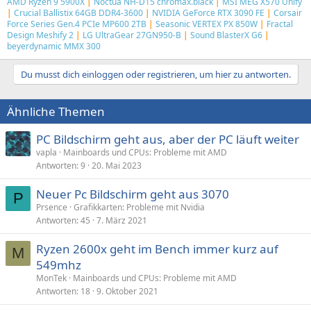
AMD Ryzen 9 5900X
|
Noctua NH-D15 chromax.black
|
MSI MEG X570 Unify
|
Crucial Ballistix 64GB DDR4-3600
|
NVIDIA GeForce RTX 3090 FE
|
Corsair
Force Series Gen.4 PCIe MP600 2TB
|
Seasonic VERTEX PX 850W
|
Fractal
Design Meshify 2
|
LG UltraGear 27GN950-B
|
Sound BlasterX G6
|
beyerdynamic MMX 300
Du musst dich einloggen oder registrieren, um hier zu antworten.
Ähnliche Themen
PC Bildschirm geht aus, aber der PC läuft weiter
vapla
Mainboards und CPUs: Probleme mit AMD
Antworten
9
20. Mai 2023
Neuer Pc Bildschirm geht aus 3070
P
Prsence
Grafikkarten: Probleme mit Nvidia
Antworten
45
7. März 2021
Ryzen 2600x geht im Bench immer kurz auf
M
549mhz
MonTek
Mainboards und CPUs: Probleme mit AMD
Antworten
18
9. Oktober 2021