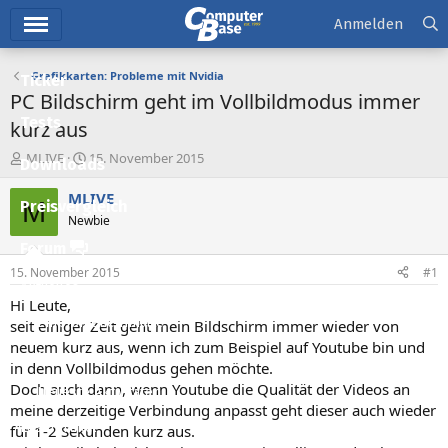
Hauptmenü
Anmelden
Grafikkarten: Probleme mit Nvidia
Ticker
PC Bildschirm geht im Vollbildmodus immer
Tests
kurz aus
E
E
MLIVE
15. November 2015
Downloads
r
r
s
s
MLIVE
M
Preisvergleich
t
t
Newbie
e
e
l
l
Forum
l
l
15. November 2015
#1
e
t
Aktuelles
r
a
Hi Leute,
m
Empfohlene Inhalte
seit einiger Zeit geht mein Bildschirm immer wieder von
neuem kurz aus, wenn ich zum Beispiel auf Youtube bin und
Neue Beiträge
in denn Vollbildmodus gehen möchte.
Doch auch dann, wenn Youtube die Qualität der Videos an
Neueste Aktivitäten
meine derzeitige Verbindung anpasst geht dieser auch wieder
Leserartikel
für 1-2 Sekunden kurz aus.