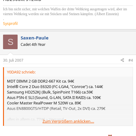
Ich bin nicht sicher, mit welchen Waffen der dritte Weltkrieg ausgetragen wird, aber im
vierten Weltkrieg werden sie mit Stöcken und Steinen kämpfen. (Albert Einstein)
.
Sysprofil
Saxen-Paule
S
Cadet 4th Year
30. Juli 2007
#4
Y0DA92 schrieb:
MDT DIMM 2 GB DDR2-667 Kit ca. 94€
Intel® Core 2 Duo E6320 (FC-LGA4, "Conroe") ca. 144€
Samsung HD252KJ (Bulk, SpinPoint T166) ca.59€
Asus P5N-E SLI (Sound, G-LAN, SATA II RAID) ca. 109€
Cooler Master RealPower M 520W ca. 89€
Asus EN8800GTS/HTDP (Retail, TV-Out, 2x DVI) ca. 279€
alles in allem ca. 774€ + Versand
Zum Vergrößern anklicken....
Super PC Directx10 fähig und aus dem Prozessor kannste locker
3ghz rausholen.