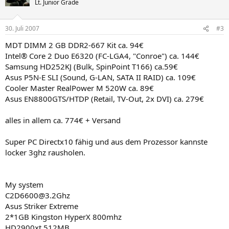
Lt. Junior Grade
30. Juli 2007
#3
MDT DIMM 2 GB DDR2-667 Kit ca. 94€
Intel® Core 2 Duo E6320 (FC-LGA4, "Conroe") ca. 144€
Samsung HD252KJ (Bulk, SpinPoint T166) ca.59€
Asus P5N-E SLI (Sound, G-LAN, SATA II RAID) ca. 109€
Cooler Master RealPower M 520W ca. 89€
Asus EN8800GTS/HTDP (Retail, TV-Out, 2x DVI) ca. 279€
alles in allem ca. 774€ + Versand
Super PC Directx10 fähig und aus dem Prozessor kannste
locker 3ghz rausholen.
My system
C2D6600@3.2Ghz
Asus Striker Extreme
2*1GB Kingston HyperX 800mhz
HD2900xt 512MB