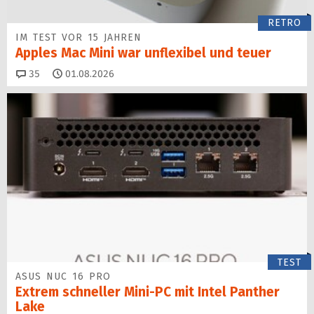
RETRO
IM TEST VOR 15 JAHREN
Apples Mac Mini war unflexibel und teuer
Kommentare
35
01.08.2026
TEST
ASUS NUC 16 PRO
Extrem schneller Mini-PC mit Intel Panther
Lake