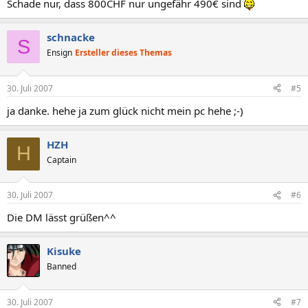
Schade nur, dass 800CHF nur ungefähr 490€ sind
My system
schnacke
S
C2D6600@3.2Ghz
Ensign
Ersteller dieses Themas
Asus Striker Extreme
2*1GB Kingston HyperX 800mhz
HD2900xt 512MB
30. Juli 2007
#5
ja danke. hehe ja zum glück nicht mein pc hehe ;-)
HZH
H
Captain
30. Juli 2007
#6
Die DM lässt grüßen^^
Kisuke
Banned
30. Juli 2007
#7