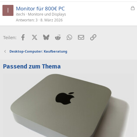
Monitor für 800€ PC
I
e
itechi
Monitore und Displays
Antworten
3
8. März 2026
s
p
e
Facebook
X (Twitter)
Bluesky
Reddit
WhatsApp
E-Mail
Link
Teilen:
r
r
Desktop-Computer: Kaufberatung
t
Passend zum Thema