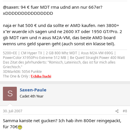
@saxen: 94 € fuer MDT rma udnd ann nur 667er?
xDDDDDDDDDDDDDDD
naja er hat 500 € und da sollte er AMD kaufen. nen 3800+
x"er wuerde ich sagen und ne 2600 XT oder 1950 GT/Pro. 2
gb MDT ram und n asus M2A-VM, das beste AMD board
wenns ums geld sparen geht (auch sonst ein klasse teil).
5200+EE | CM Hyper TX | 2 GB 800 Mhz MDT | Asus M2A-VM 690G |
PowerColor X1950Pro Extreme 512 MB | Be Quiet! Straight Power 400 Watt
Das Zitat des Jahrhunderts: "Römisch, Lateinisch, das ist für mich alles
Griechisch."
3DMark06: 5054 Punkte
The One & Only :
Uchiha Itachi
Saxen-Paule
S
Cadet 4th Year
30. Juli 2007
#8
Samma kanste net gucken? Ich hab ihm 800er reingepackt,
für 70€