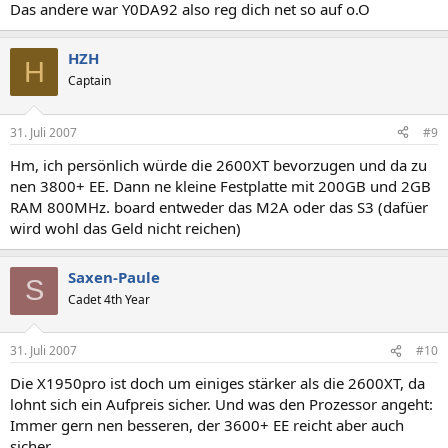
Das andere war Y0DA92 also reg dich net so auf o.O
HZH
H
Captain
31. Juli 2007
#9
Hm, ich persönlich würde die 2600XT bevorzugen und da zu
nen 3800+ EE. Dann ne kleine Festplatte mit 200GB und 2GB
RAM 800MHz. board entweder das M2A oder das S3 (dafüer
wird wohl das Geld nicht reichen)
Saxen-Paule
S
Cadet 4th Year
31. Juli 2007
#10
Die X1950pro ist doch um einiges stärker als die 2600XT, da
lohnt sich ein Aufpreis sicher. Und was den Prozessor angeht:
Immer gern nen besseren, der 3600+ EE reicht aber auch
sicher