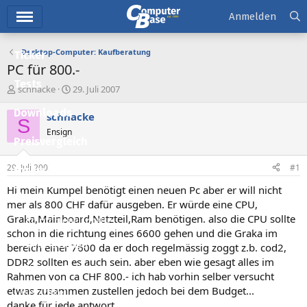
Hauptmenü
Anmelden
Desktop-Computer: Kaufberatung
Ticker
PC für 800.-
Tests
E
E
schnacke
29. Juli 2007
r
r
Downloads
s
s
schnacke
S
t
t
Ensign
e
e
Preisvergleich
l
l
l
l
29. Juli 2007
#1
Forum
e
t
r
a
Hi mein Kumpel benötigt einen neuen Pc aber er will nicht
Aktuelles
m
mer als 800 CHF dafür ausgeben. Er würde eine CPU,
Graka,Mainboard,Netzteil,Ram benötigen. also die CPU sollte
Empfohlene Inhalte
schon in die richtung eines 6600 gehen und die Graka im
Neue Beiträge
bereich einer 7600 da er doch regelmässig zoggt z.b. cod2,
DDR2 sollten es auch sein. aber eben wie gesagt alles im
Neueste Aktivitäten
Rahmen von ca CHF 800.- ich hab vorhin selber versucht
etwas zusammen zustellen jedoch bei dem Budget...
Leserartikel
danke für jede antwort