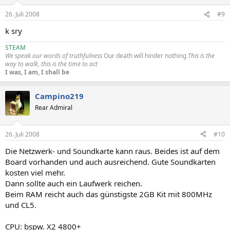
26. Juli 2008
#9
k sry
STEAM
We speak our words of truthfulness
Our death will hinder nothing
This is the
way to walk, this is the time to act
I was, I am, I shall be
Campino219
Rear Admiral
26. Juli 2008
#10
Die Netzwerk- und Soundkarte kann raus. Beides ist auf dem
Board vorhanden und auch ausreichend. Gute Soundkarten
kosten viel mehr.
Dann sollte auch ein Laufwerk reichen.
Beim RAM reicht auch das günstigste 2GB Kit mit 800MHz
und CL5.
CPU: bspw. X2 4800+