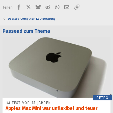
Facebook
X (Twitter)
Bluesky
Reddit
WhatsApp
E-Mail
Link
Teilen:
Desktop-Computer: Kaufberatung
Passend zum Thema
RETRO
IM TEST VOR 15 JAHREN
Apples Mac Mini war unflexibel und teuer