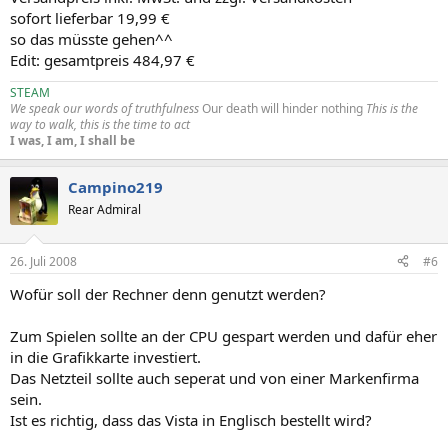
sofort lieferbar 19,99 €
so das müsste gehen^^
Edit: gesamtpreis 484,97 €
STEAM
We speak our words of truthfulness
Our death will hinder nothing
This is the
way to walk, this is the time to act
I was, I am, I shall be
Campino219
Rear Admiral
26. Juli 2008
#6
Wofür soll der Rechner denn genutzt werden?
Zum Spielen sollte an der CPU gespart werden und dafür eher
in die Grafikkarte investiert.
Das Netzteil sollte auch seperat und von einer Markenfirma
sein.
Ist es richtig, dass das Vista in Englisch bestellt wird?