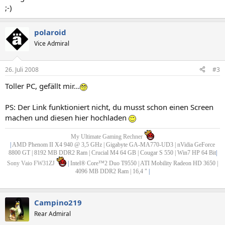
;-)
polaroid
Vice Admiral
26. Juli 2008
#3
Toller PC, gefällt mir...
PS: Der Link funktioniert nicht, du musst schon einen Screen
machen und diesen hier hochladen
My Ultimate Gaming Rechner
|
AMD Phenom II X4 940 @ 3,5 GHz | Gigabyte GA-MA770-UD3 | nVidia GeForce
8800 GT | 8192 MB DDR2 Ram | Crucial M4 64 GB | Cougar S 550 | Win7 HP 64 Bit
|
Sony Vaio FW31ZJ
|
Intel® Core™2 Duo T9550 | ATI Mobility Radeon HD 3650 |
4096 MB DDR2 Ram | 16,4 "
|
Campino219
Rear Admiral