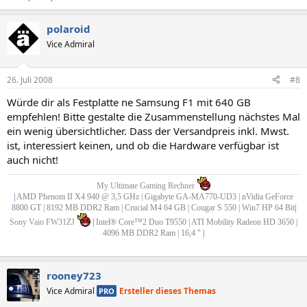
polaroid
Vice Admiral
26. Juli 2008
#8
Würde dir als Festplatte ne Samsung F1 mit 640 GB
empfehlen! Bitte gestalte die Zusammenstellung nächstes Mal
ein wenig übersichtlicher. Dass der Versandpreis inkl. Mwst.
ist, interessiert keinen, und ob die Hardware verfügbar ist
auch nicht!
My Ultimate Gaming Rechner
|
AMD Phenom II X4 940 @ 3,5 GHz | Gigabyte GA-MA770-UD3 | nVidia GeForce
8800 GT | 8192 MB DDR2 Ram | Crucial M4 64 GB | Cougar S 550 | Win7 HP 64 Bit
|
Sony Vaio FW31ZJ
|
Intel® Core™2 Duo T9550 | ATI Mobility Radeon HD 3650 |
4096 MB DDR2 Ram | 16,4 "
|
rooney723
Vice Admiral
Ersteller dieses Themas
PRO