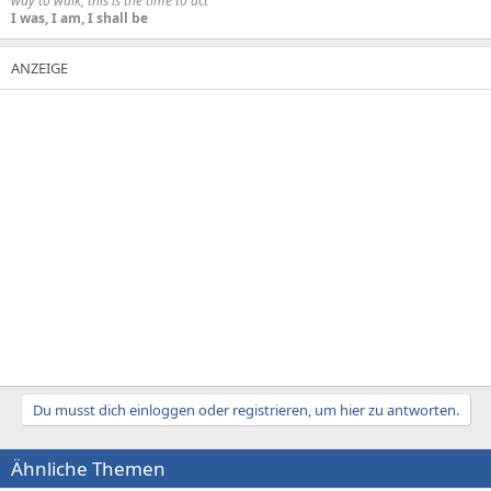
way to walk, this is the time to act
I was, I am, I shall be
Du musst dich einloggen oder registrieren, um hier zu antworten.
Ähnliche Themen