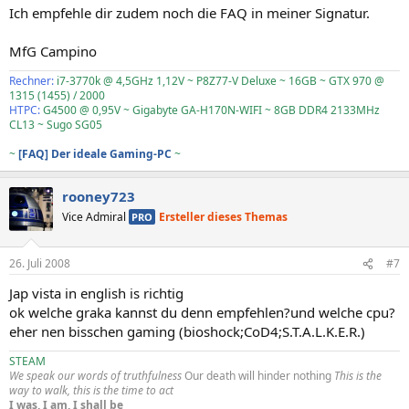
Ich empfehle dir zudem noch die FAQ in meiner Signatur.
MfG Campino
Rechner:
i7-3770k @ 4,5GHz 1,12V ~ P8Z77-V Deluxe ~ 16GB ~ GTX 970 @
1315 (1455) / 2000
HTPC:
G4500 @ 0,95V ~ Gigabyte GA-H170N-WIFI ~ 8GB DDR4 2133MHz
CL13 ~ Sugo SG05
~
[FAQ] Der ideale Gaming-PC
~
rooney723
Vice Admiral
Ersteller dieses Themas
PRO
26. Juli 2008
#7
Jap vista in english is richtig
ok welche graka kannst du denn empfehlen?und welche cpu?
eher nen bisschen gaming (bioshock;CoD4;S.T.A.L.K.E.R.)
STEAM
We speak our words of truthfulness
Our death will hinder nothing
This is the
way to walk, this is the time to act
I was, I am, I shall be