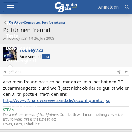
Hauptmenü
Anmelden
Desktop-Computer: Kaufberatung
Ticker
Pc für nen freund
Tests
E
E
rooney723
26. Juli 2008
r
r
Downloads
s
s
rooney723
t
t
Vice Admiral
PRO
e
e
Preisvergleich
l
l
l
l
26. Juli 2008
#1
Forum
e
t
r
a
also mein freund hat sich bei mir da er kein inet hat nen PC
Aktuelles
m
zusammengestellt und weiß jetzt nicht ob der so gut ist wie er
denkt ich poste einfach den link
Empfohlene Inhalte
http://www2.hardwareversand.de/pcconfigurator.jsp
Neue Beiträge
STEAM
We speak our words of truthfulness
Our death will hinder nothing
This is the
Neueste Aktivitäten
way to walk, this is the time to act
I was, I am, I shall be
Leserartikel