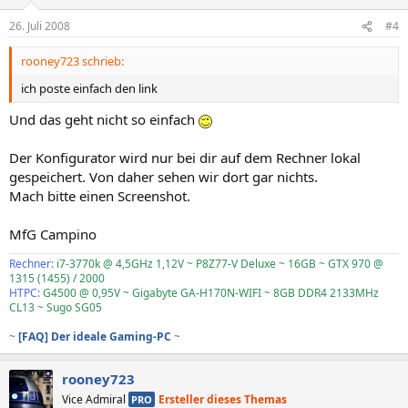
26. Juli 2008
#4
rooney723 schrieb:
ich poste einfach den link
Und das geht nicht so einfach
Der Konfigurator wird nur bei dir auf dem Rechner lokal
gespeichert. Von daher sehen wir dort gar nichts.
Mach bitte einen Screenshot.
MfG Campino
Rechner:
i7-3770k @ 4,5GHz 1,12V ~ P8Z77-V Deluxe ~ 16GB ~ GTX 970 @
1315 (1455) / 2000
HTPC:
G4500 @ 0,95V ~ Gigabyte GA-H170N-WIFI ~ 8GB DDR4 2133MHz
CL13 ~ Sugo SG05
~
[FAQ] Der ideale Gaming-PC
~
rooney723
Vice Admiral
Ersteller dieses Themas
PRO