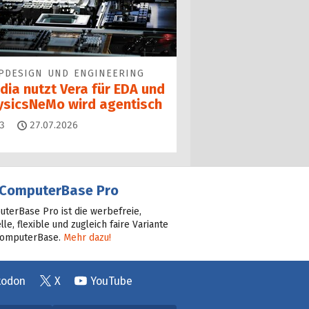
PDESIGN UND ENGINEERING
dia nutzt Vera für EDA und
ysicsNeMo wird agentisch
Kommentare
3
27.07.2026
ComputerBase Pro
terBase Pro ist die werbefreie,
lle, flexible und zugleich faire Variante
ComputerBase.
Mehr dazu!
todon
X
YouTube