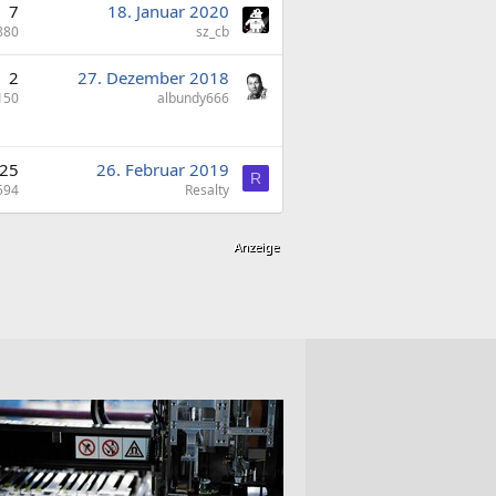
7
18. Januar 2020
880
sz_cb
2
27. Dezember 2018
150
albundy666
25
26. Februar 2019
R
594
Resalty