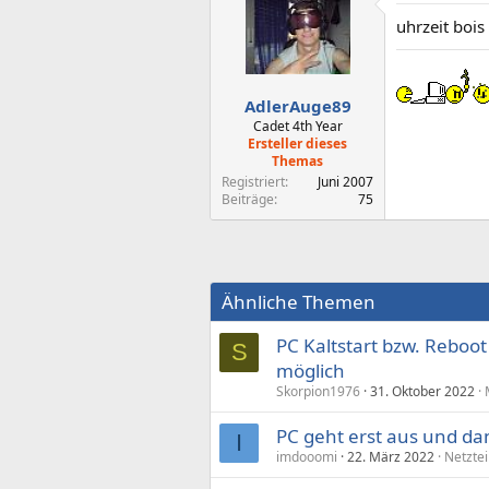
uhrzeit bois
AdlerAuge89
Cadet 4th Year
Ersteller dieses
Themas
Registriert
Juni 2007
Beiträge
75
Ähnliche Themen
PC Kaltstart bzw. Reboo
S
möglich
Skorpion1976
31. Oktober 2022
PC geht erst aus und da
I
imdooomi
22. März 2022
Netztei