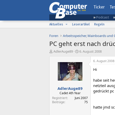
Ticker
Te
Podcast
Aktuelles
Leserartikel
Regeln
Foren
Arbeitsspeicher, Mainboards und
PC geht erst nach drü
E
E
AdlerAuge89
6. August 2008
r
r
s
s
6. August 2008
t
t
Hi
e
e
l
l
l
l
habe seit h
e
t
netzteil aus
AdlerAuge89
r
a
gedrückt pc 
m
Cadet 4th Year
Registriert
Juni 2007
Beiträge
75
hatte jmd sc