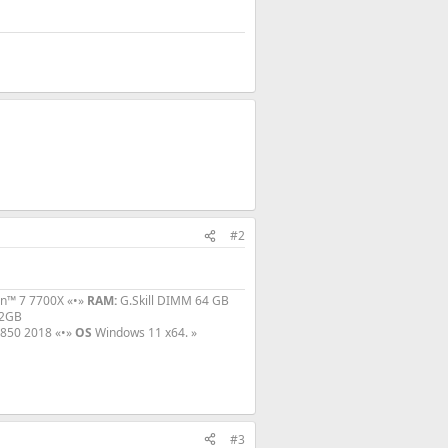
#2
n™ 7 7700X «•»
RAM:
G.Skill DIMM 64 GB
12GB
850 2018 «•»
OS
Windows 11 x64. »​
#3