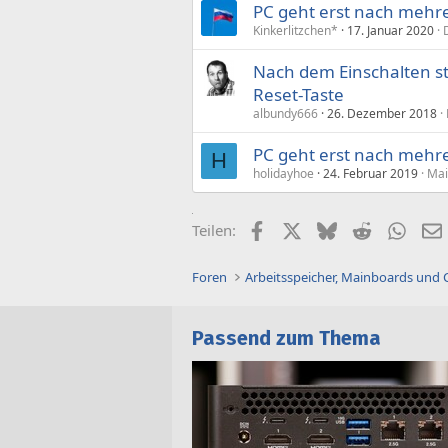
PC geht erst nach mehr
Kinkerlitzchen*
17. Januar 2020
Nach dem Einschalten st
Reset-Taste
albundy666
26. Dezember 2018
PC geht erst nach mehr
H
holidayhoe
24. Februar 2019
Mai
Facebook
X (Twitter)
Bluesky
Reddit
What
Teilen:
Foren
Arbeitsspeicher, Mainboards und
Passend zum Thema