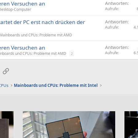
eren Versuchen an
Antworten
Aufrufe
Desktop-Computer
artet der PC erst nach drücken der
Antworten
Aufrufe
4.
Mainboards und CPUs: Probleme mit AMD
eren Versuchen an
Antworten
Aufrufe
6.
nboards und CPUs: Probleme mit AMD
2
sApp
E-Mail
Link
 CPUs
Mainboards und CPUs: Probleme mit Intel