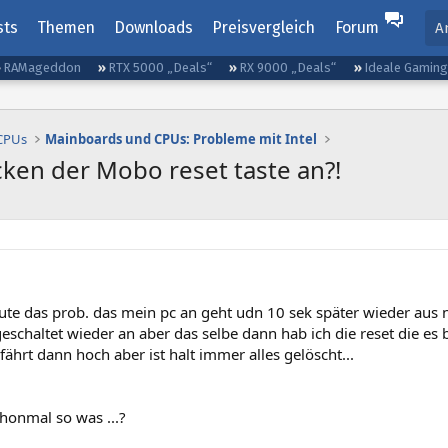
sts
Themen
Downloads
Preisvergleich
Forum
A
RAMageddon
RTX 5000 „Deals“
RX 9000 „Deals“
Ideale Gamin
 CPUs
Mainboards und CPUs: Probleme mit Intel
cken der Mobo reset taste an?!
eute das prob. das mein pc an geht udn 10 sek später wieder aus
geschaltet wieder an aber das selbe dann hab ich die reset die e
fährt dann hoch aber ist halt immer alles gelöscht...
honmal so was ...?