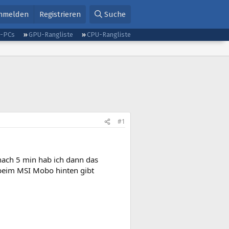
nmelden
Registrieren
Suche
g-PCs
GPU-Rangliste
CPU-Rangliste
#1
 nach 5 min hab ich dann das
s beim MSI Mobo hinten gibt