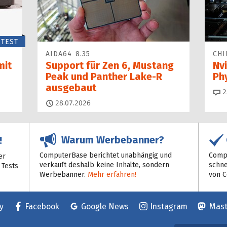
TEST
AIDA64 8.35
CHI
mit
Support für Zen 6, Mustang
Nvi
Peak und Panther Lake-R
Ph
ausgebaut
2
28.07.2026
Warum Werbebanner?
!
ComputerBase berichtet unabhängig und
Compu
er
verkauft deshalb keine Inhalte, sondern
schne
 Tests
Werbebanner.
Mehr erfahren!
von 
y
Facebook
Google News
Instagram
Mas