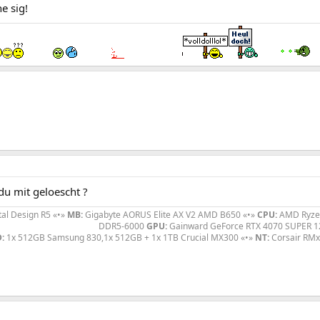
e sig!
du mit geloescht ?
tal Design R5 «•»
MB:
Gigabyte AORUS Elite AX V2 AMD B650 «•»
CPU:
AMD Ryze
DDR5-6000
GPU:
Gainward GeForce RTX 4070 SUPER 
:
1x 512GB Samsung 830,1x 512GB + 1x 1TB Crucial MX300 «•»
NT:
Corsair RMx